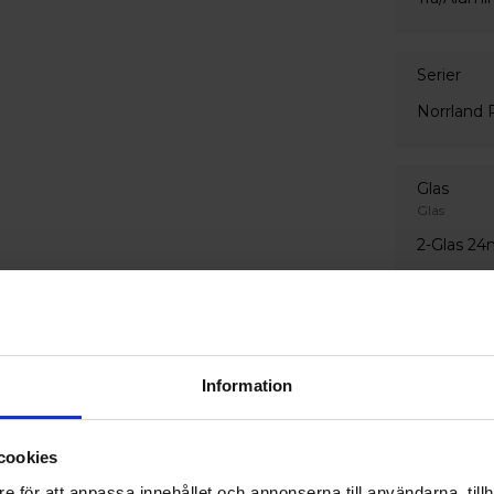
Serier
Norrland 
Glas
Glas
2-Glas 2
Glaskantlist
Vit
Information
Glasegen
Invändigt gl
Inget säk
cookies
Utvändigt g
e för att anpassa innehållet och annonserna till användarna, tillh