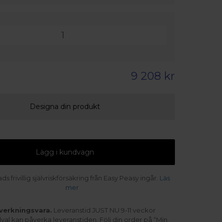
9 208 kr
Designa din produkt
Lägg i kundvagn
s frivillig självriskförsäkring från Easy Peasy ingår.
Läs
mer
lverkningsvara.
Leveranstid JUST NU 9-11 veckor
illval kan påverka leveranstiden. Följ din order på “Min