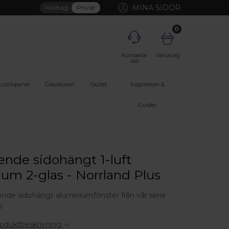
MINA SIDOR
Företag
Privat
0
Kontakta
Varukorg
oss
ustikpanel
Glasräcken
Outlet
Inspiration &
Guider
nde sidohängt 1-luft
um 2-glas - Norrland Plus
ående sidohängt aluminiumfönster från vår serie
s
roduktbeskrivning