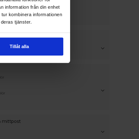
erhetsglas
n information från din enhet
 tur kombinera informationen
deras tjänster.
handtag
Tillåt alla
att silver
lör
lör
h mittpost