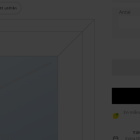
tt utifrån
Antal
En månad
Til
Extra t