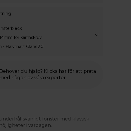
stning
önsterbleck
 14mm för karmskruv
 - Halvmatt Glans 30
Behöver du hjälp? Klicka här för att prata
med någon av våra experter.
underhållsvänligt fönster med klassisk
öjligheter i vardagen.