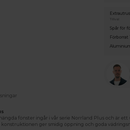
Extrautru
Tillval
Spår för f
Förborrat
Aluminium
sningar
us
da fönster ingår i vår serie Norrland Plus och är ett 
a konstruktionen ger smidig öppning och goda vädringsm