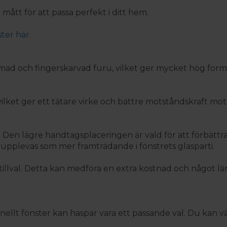
a mått för att passa perfekt i ditt hem.
ter här.
llimmad och fingerskarvad furu, vilket ger mycket hög for
ket ger ett tätare virke och bättre motståndskraft mot 
Den lägre handtagsplaceringen är vald för att förbättra
 upplevas som mer framträdande i fönstrets glasparti.
llval. Detta kan medföra en extra kostnad och något län
ionellt fönster kan haspar vara ett passande val. Du kan v