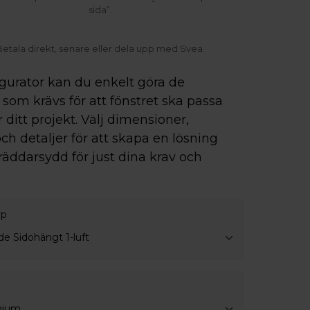
sida”.
Betala direkt, senare eller dela upp med Svea.
igurator kan du enkelt göra de
som krävs för att fönstret ska passa
r ditt projekt. Välj dimensioner,
ch detaljer för att skapa en lösning
räddarsydd för just dina krav och
yp
e Sidohängt 1-luft
nium