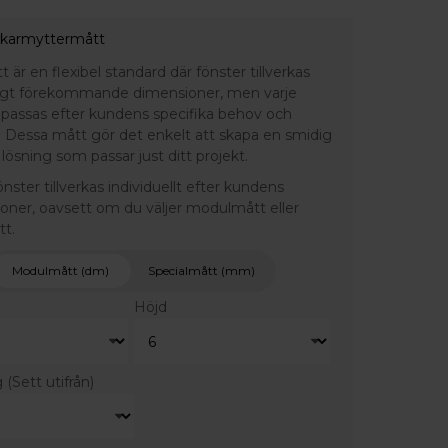
 karmyttermått
är en flexibel standard där fönster tillverkas
ligt förekommande dimensioner, men varje
npassas efter kundens specifika behov och
 Dessa mått gör det enkelt att skapa en smidig
lösning som passar just ditt projekt.
fönster tillverkas individuellt efter kundens
ioner, oavsett om du väljer modulmått eller
tt.
Modulmått (dm)
Specialmått (mm)
Höjd
g
(Sett utifrån)