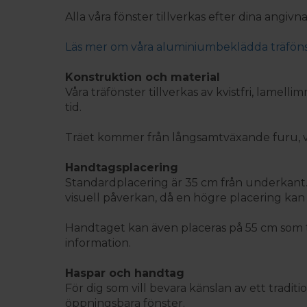
Alla våra fönster tillverkas efter dina angivn
Läs mer om våra aluminiumbeklädda träföns
Konstruktion och material
Våra träfönster tillverkas av kvistfri, lame
tid.
Träet kommer från långsamtväxande furu, vil
Handtagsplacering
Standardplacering är 35 cm från underkant. 
visuell påverkan, då en högre placering kan
Handtaget kan även placeras på 55 cm som ti
information.
Haspar och handtag
För dig som vill bevara känslan av ett tradit
öppningsbara fönster.