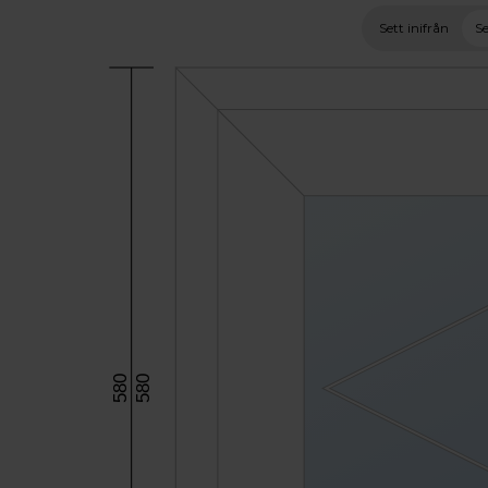
Sett inifrån
Se
580
580