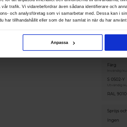
Inget säk
vår trafik. Vi vidarebefordrar även sådana identifierare och anna
Ornament
nnons- och analysföretag som vi samarbetar med. Dessa kan i sin
Standard
har tillhandahållit eller som de har samlat in när du har använt 
Handtag
Invändigt 
Anpassa
Handtag m
Färg
Invändig ku
S 0502-Y
Utvändig ku
RAL 9010
Spröjs oc
Ingen