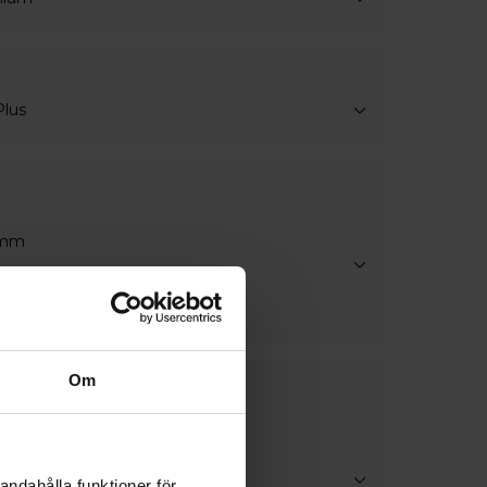
Plus
4mm
er
Om
skaper
as
erhetsglas
las
andahålla funktioner för