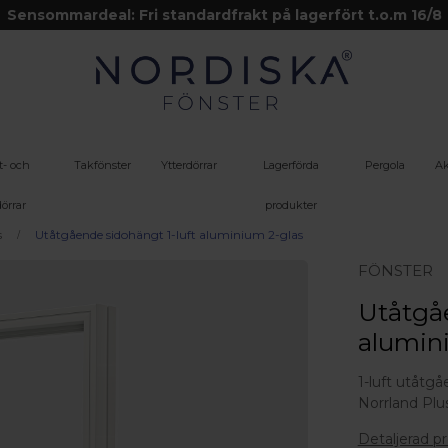
Sensommardeal: Fri standardfrakt på lagerfört t.o.m 16/8
t- och
Takfönster
Ytterdörrar
Lagerförda
Pergola
Ak
örrar
produkter
s
Utåtgående sidohängt 1-luft aluminium 2-glas
FÖNSTER
Utåtgåe
alumini
1-luft utåtg
Norrland Plu
Detaljerad p