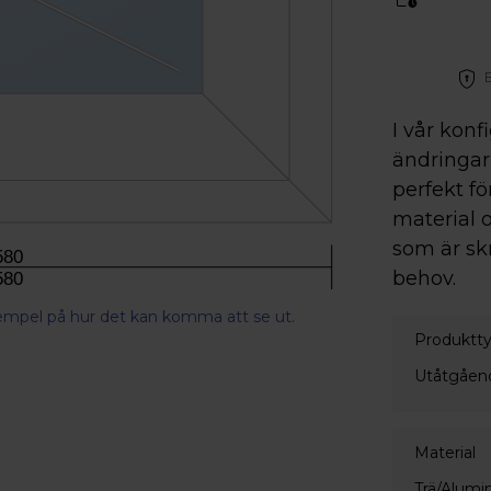
I vår konf
ändringar 
perfekt fö
material o
som är sk
580
behov.
580
xempel på hur det kan komma att se ut.
Produktt
Utåtgåend
Material
Trä/Alumi