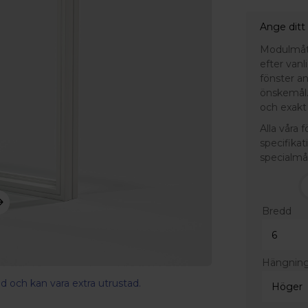
Ange ditt
Modulmått 
efter van
fönster a
önskemål.
och exakt 
Alla våra 
specifikat
specialmå
Bredd
Hängnin
d och kan vara extra utrustad.