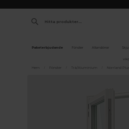
Paketerbjudande
Fönster
Altandörrar
Skju
vikd
Hem
Fönster
Trä/Aluminium
Norrland Plu