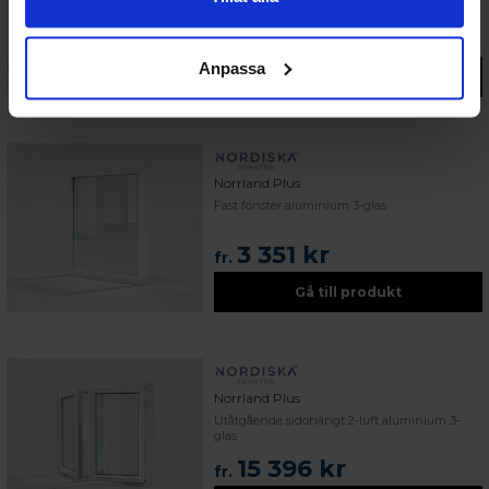
8 974 kr
fr.
Anpassa
Gå till produkt
Norrland Plus
Fast fönster aluminium 3-glas
3 351 kr
fr.
Gå till produkt
Norrland Plus
Utåtgående sidohängt 2-luft aluminium 3-
glas
15 396 kr
fr.