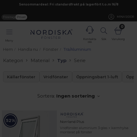
Sensommardeal: Fri standardfrakt på lagerfört t.o.m 16/8
Företag
Privat
MINA SIDOR
0
Kontakta
Sök
Varukorg
Meny
oss
Hem
Handla nu
Fönster
Trä/Aluminium
Kategori
Material
Typ
Serie
Källarfönster
Vridfönster
Öppningsbart 1-luft
Öppn
Sortera:
Ingen sortering
52%
Norrland Plus
Vridfönster aluminium 3-glas + karmhylsa
monterat på fönster