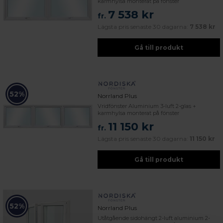
karmhylsa monterat på fönster
7 538 kr
fr.
Lägsta pris senaste 30 dagarna:
7 538 kr
Gå till produkt
52%
Norrland Plus
Vridfönster Aluminium 3-luft 2-glas +
karmhylsa monterat på fönster
11 150 kr
fr.
Lägsta pris senaste 30 dagarna:
11 150 kr
Gå till produkt
52%
Norrland Plus
Utåtgående sidohängt 2-luft aluminium 2-