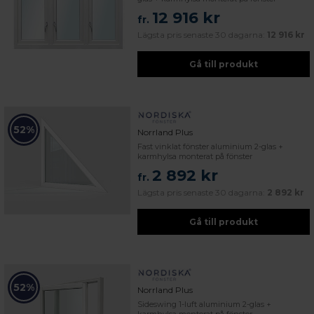
12 916 kr
fr.
Lägsta pris senaste 30 dagarna:
12 916 kr
Gå till produkt
52%
Norrland Plus
Fast vinklat fönster aluminium 2-glas +
karmhylsa monterat på fönster
2 892 kr
fr.
Lägsta pris senaste 30 dagarna:
2 892 kr
Gå till produkt
52%
Norrland Plus
Sideswing 1-luft aluminium 2-glas +