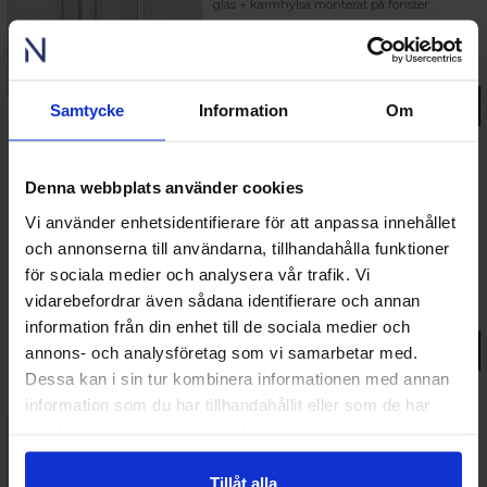
glas + karmhylsa monterat på fönster
8 821 kr
fr.
Lägsta pris senaste 30 dagarna:
8 821 kr
Gå till produkt
Samtycke
Information
Om
Denna webbplats använder cookies
52%
Norrland Plus
Vi använder enhetsidentifierare för att anpassa innehållet
Utåtgående sidohängt 3-luft aluminium 2-
och annonserna till användarna, tillhandahålla funktioner
glas + karmhylsa monterat på fönster
för sociala medier och analysera vår trafik. Vi
9 856 kr
fr.
vidarebefordrar även sådana identifierare och annan
Lägsta pris senaste 30 dagarna:
9 856 kr
information från din enhet till de sociala medier och
annons- och analysföretag som vi samarbetar med.
Gå till produkt
Dessa kan i sin tur kombinera informationen med annan
information som du har tillhandahållit eller som de har
samlat in när du har använt deras tjänster.
Norrland Plus
Vridfönster aluminium 3-glas
Tillåt alla