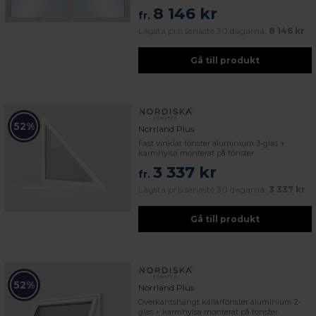
8 146 kr
fr.
Lägsta pris senaste 30 dagarna:
8 146 kr
Gå till produkt
52%
Norrland Plus
Fast vinklat fönster aluminium 3-glas +
karmhylsa monterat på fönster
3 337 kr
fr.
Lägsta pris senaste 30 dagarna:
3 337 kr
Gå till produkt
52%
Norrland Plus
Överkantshängt källarfönster aluminium 2-
glas + karmhylsa monterat på fönster