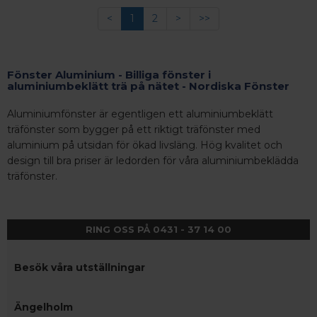
<
1
2
>
>>
Fönster Aluminium - Billiga fönster i
aluminiumbeklätt trä på nätet - Nordiska Fönster
Aluminiumfönster är egentligen ett aluminiumbeklätt
träfönster som bygger på ett riktigt träfönster med
aluminium på utsidan för ökad livsläng. Hög kvalitet och
design till bra priser är ledorden för våra aluminiumbeklädda
träfönster.
RING OSS PÅ 0431 - 37 14 00
Besök våra utställningar
Ängelholm