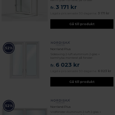
karmhylsa monterat på fönster
3 171 kr
fr.
Lägsta pris senaste 30 dagarna:
3 171 kr
Gå till produkt
52%
Norrland Plus
Sideswing 2-luft aluminium 2-glas +
karmhylsa monterat på fönster
6 023 kr
fr.
Lägsta pris senaste 30 dagarna:
6 023 kr
Gå till produkt
52%
Norrland Plus
Vridfönster Aluminium 2-luft 2-glas +