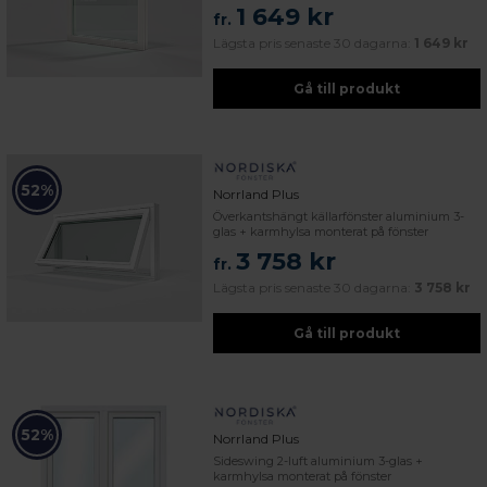
1 649 kr
fr.
Lägsta pris senaste 30 dagarna:
1 649 kr
Gå till produkt
52%
Norrland Plus
Överkantshängt källarfönster aluminium 3-
glas + karmhylsa monterat på fönster
3 758 kr
fr.
Lägsta pris senaste 30 dagarna:
3 758 kr
Gå till produkt
52%
Norrland Plus
Sideswing 2-luft aluminium 3-glas +
karmhylsa monterat på fönster