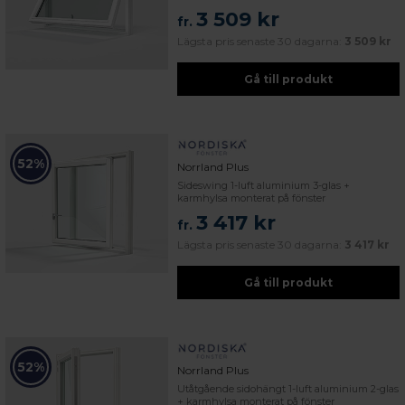
3 509 kr
fr.
Lägsta pris senaste 30 dagarna:
3 509 kr
Gå till produkt
52%
Norrland Plus
Sideswing 1-luft aluminium 3-glas +
karmhylsa monterat på fönster
3 417 kr
fr.
Lägsta pris senaste 30 dagarna:
3 417 kr
Gå till produkt
52%
Norrland Plus
Utåtgående sidohängt 1-luft aluminium 2-glas
+ karmhylsa monterat på fönster