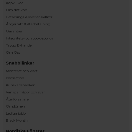
Köpvillkor
Om ditt köp
Betalnings & leveransvillkor
Ångerrätt & återbetalning
Garantier
Integritets- och cookiepolicy
Trygg E-handel
Om Oss
Snabblänkar
Monterat och klart
Inspiration
Kunskapsbanken
Vanliga frågor och svar
Återförsäljare
Omdömen
Lediga jobb
Black Month
Nordiska Fönster