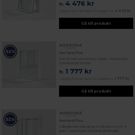
4 476 kr
fr.
Lägsta pris senaste 30 dagarna:
4 476 kr
Gå till produkt
52%
Norrland Plus
Fast fönster aluminium 3-glas + karmhylsa
monterat på fönster
1 777 kr
fr.
Lägsta pris senaste 30 dagarna:
1 777 kr
Gå till produkt
52%
Norrland Plus
Utåtgående sidohängt 2-luft aluminium 3-
 – med fokus på kvalitet, omtanke och djup kompetens.
glas + karmhylsa monterat på fönster