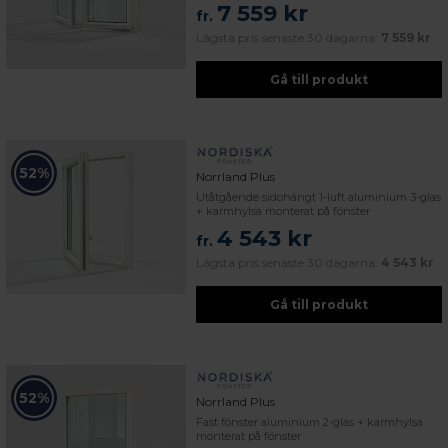
7 559 kr
fr.
Lägsta pris senaste 30 dagarna:
7 559 kr
Gå till produkt
52%
Norrland Plus
Utåtgående sidohängt 1-luft aluminium 3-glas
+ karmhylsa monterat på fönster
4 543 kr
fr.
Lägsta pris senaste 30 dagarna:
4 543 kr
Gå till produkt
52%
Norrland Plus
Fast fönster aluminium 2-glas + karmhylsa
monterat på fönster