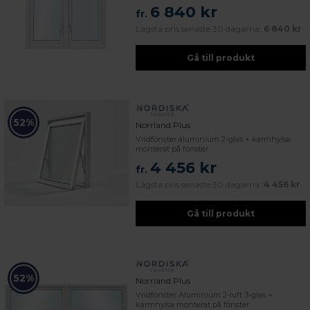
6 840 kr
fr.
Lägsta pris senaste 30 dagarna:
6 840 kr
Gå till produkt
52%
Norrland Plus
Vridfönster aluminium 2-glas + karmhylsa
monterat på fönster
4 456 kr
fr.
Lägsta pris senaste 30 dagarna:
4 456 kr
Gå till produkt
52%
Norrland Plus
Vridfönster Aluminium 2-luft 3-glas +
karmhylsa monterat på fönster