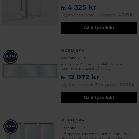
4 325 kr
fr.
Lägsta pris senaste 30 dagarna:
4 325 kr
Gå till produkt
52%
Norrland Plus
Vridfönster Aluminium 3-luft 3-glas +
karmhylsa monterat på fönster
12 072 kr
fr.
Lägsta pris senaste 30 dagarna:
12 072 kr
Gå till produkt
52%
Norrland Plus
Utåtgående sidohängt 3-luft aluminium 3-
glas + karmhylsa monterat på fönster