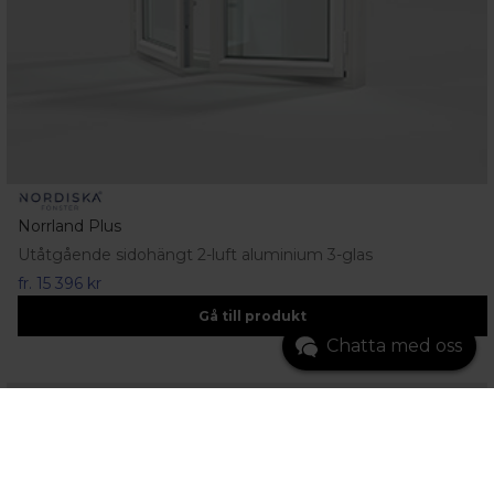
Norrland Plus
Utåtgående sidohängt 2-luft aluminium 3-glas
fr.
15 396 kr
Gå till produkt
Chatta med oss