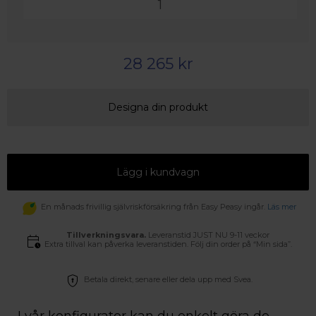
28 265 kr
Designa din produkt
Lägg i kundvagn
En månads frivillig självriskförsäkring från Easy Peasy ingår.
Läs mer
Tillverkningsvara.
Leveranstid JUST NU 9-11 veckor
Extra tillval kan påverka leveranstiden. Följ din order på “Min sida”.
Betala direkt, senare eller dela upp med Svea.