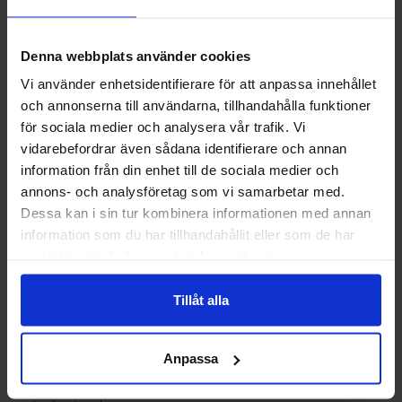
Handtaget kan även placeras på 55 cm som tillval. Detta
kan medföra en extra kostnad och något längre
Denna webbplats använder cookies
leveranstid. Kontakta oss för mer information.
Vi använder enhetsidentifierare för att anpassa innehållet
Haspar och handtag
och annonserna till användarna, tillhandahålla funktioner
För dig som vill bevara känslan av ett traditionellt fönster
för sociala medier och analysera vår trafik. Vi
kan haspar vara ett passande val. Du kan välja mellan
vidarebefordrar även sådana identifierare och annan
haspar och handtag till våra öppningsbara fönster.
information från din enhet till de sociala medier och
Observera att haspar håller fönstret stängt men inte låst.
annons- och analysföretag som vi samarbetar med.
För ökad inbrottssäkerhet rekommenderar vi handtag,
Dessa kan i sin tur kombinera informationen med annan
med möjlighet att välja låsbart handtag som tillval.
information som du har tillhandahållit eller som de har
samlat in när du har använt deras tjänster.
Skräddarsytt efter ditt hem utan extra kostnad
Alla våra måttanpassade fönster tillverkas utifrån dina val
och exakta mått.
Tillåt alla
Du anger karmyttermått och vi producerar fönstret efter
din beställning.
Anpassa
Millimeteranpassning och specialmått ingår alltid utan