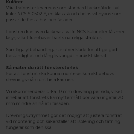
Kulörer
Våra träfönster levereras som standard täckmålade i vit
kulör NCS S 0502-Y, en klassisk och tidlös vit nyans som
passar de flesta hus och fasader.
Fönstren kan även lackeras i valfri NCS-kulör eller fås med
lasyr, vilket framhäver träets naturliga struktur.
Samtliga ytbehandlingar är utvecklade för att ge god
beständighet och lång livslängd i nordiskt klimat.
Så mäter du rätt fönsterstorlek
För att fönstret ska kunna monteras korrekt behövs
drevningsmån runt hela karmen.
Vi rekommenderar cirka 10 mm drevning per sida, vilket
innebär att fönstrets karmyttermått bör vara ungefär 20
mm mindre än hålet i fasaden.
Drevningsutrymmet gör det möjligt att justera fönstret
vid montering och säkerställer att isolering och tätning
fungerar som den ska.