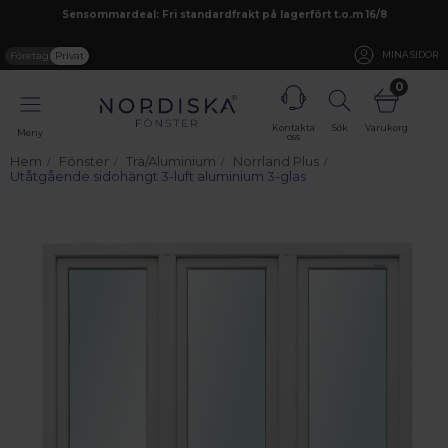
Sensommardeal: Fri standardfrakt på lagerfört t.o.m 16/8
Företag
Privat
MINA SIDOR
0
Kontakta
Sök
Varukorg
Meny
oss
Hem
Fönster
Trä/Aluminium
Norrland Plus
Utåtgående sidohängt 3-luft aluminium 3-glas