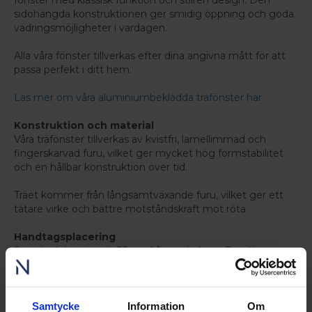
fönster med klassisk funktion och stilren design. Den
sidohängda konstruktionen ger smidig öppning och goda
vädringsmöjligheter i vardagen.
Alla våra fönster tillverkas efter dina angivna mått för att
passa perfekt i ditt hem.
Läs mer om våra aluminiumbeklädda träfönster här.
Konstruktion och material
Våra träfönster tillverkas av kvistfri, lamellimmad och
fingerskarvad furu, vilket ger mycket hög formstabilitet
och en hållbar konstruktion över tid.
Träet kommer från långsamtväxande furu, vilket ger ett
tätare virke och bättre motståndskraft mot röta.
Handtagsplacering
Standardplacering är 35 cm från underkant. Den lägre
handtagsplaceringen är vald för att förbättra
tillgängligheten och samtidigt minimera visuell påverkan,
då en högre placering kan upplevas som mer
Samtycke
Information
Om
framträdande i fönstrets glasparti.