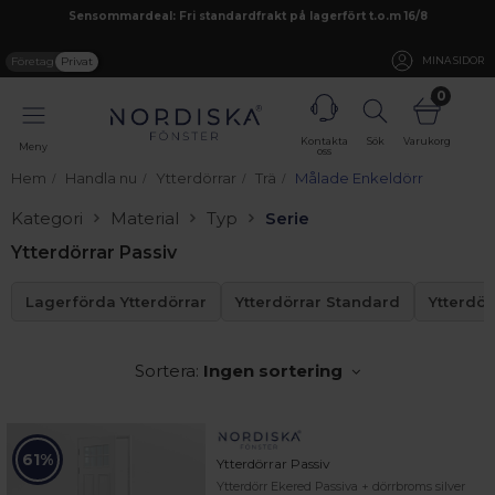
Sensommardeal: Fri standardfrakt på lagerfört t.o.m 16/8
Företag
Privat
MINA SIDOR
0
Kontakta
Sök
Varukorg
Meny
oss
Hem
Handla nu
Ytterdörrar
Trä
Målade Enkeldörr
Kategori
Material
Typ
Serie
Ytterdörrar Passiv
Lagerförda Ytterdörrar
Ytterdörrar Standard
Ytterdö
Sortera:
Ingen sortering
61%
Ytterdörrar Passiv
Ytterdörr Ekered Passiva + dörrbroms silver