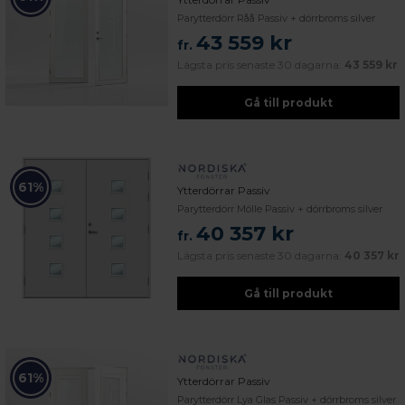
Parytterdörr Råå Passiv + dörrbroms silver
43 559 kr
fr.
Lägsta pris senaste 30 dagarna:
43 559 kr
Gå till produkt
61%
Ytterdörrar Passiv
Parytterdörr Mölle Passiv + dörrbroms silver
40 357 kr
fr.
Lägsta pris senaste 30 dagarna:
40 357 kr
Gå till produkt
61%
Ytterdörrar Passiv
Parytterdörr Lya Glas Passiv + dörrbroms silver