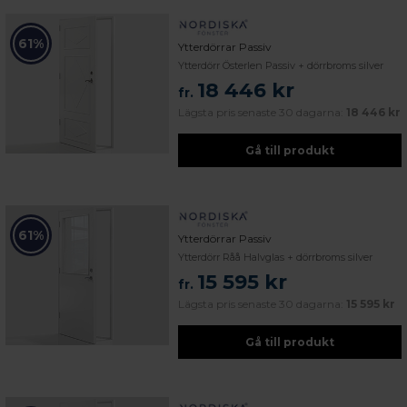
61%
Ytterdörrar Passiv
Ytterdörr Österlen Passiv + dörrbroms silver
18 446 kr
fr.
Lägsta pris senaste 30 dagarna:
18 446 kr
Gå till produkt
61%
Ytterdörrar Passiv
Ytterdörr Råå Halvglas + dörrbroms silver
15 595 kr
fr.
Lägsta pris senaste 30 dagarna:
15 595 kr
Gå till produkt