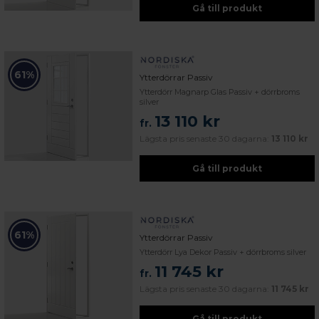
Gå till produkt
61%
Ytterdörrar Passiv
Ytterdörr Magnarp Glas Passiv + dörrbroms
silver
13 110 kr
fr.
Lägsta pris senaste 30 dagarna:
13 110 kr
Gå till produkt
61%
Ytterdörrar Passiv
Ytterdörr Lya Dekor Passiv + dörrbroms silver
11 745 kr
fr.
Lägsta pris senaste 30 dagarna:
11 745 kr
Gå till produkt