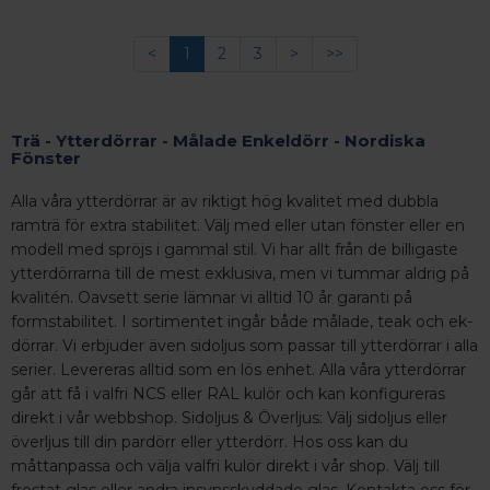
<
1
2
3
>
>>
Trä - Ytterdörrar - Målade Enkeldörr - Nordiska
Fönster
Alla våra ytterdörrar är av riktigt hög kvalitet med dubbla
ramträ för extra stabilitet. Välj med eller utan fönster eller en
modell med spröjs i gammal stil. Vi har allt från de billigaste
ytterdörrarna till de mest exklusiva, men vi tummar aldrig på
kvalitén. Oavsett serie lämnar vi alltid 10 år garanti på
formstabilitet. I sortimentet ingår både målade, teak och ek-
dörrar. Vi erbjuder även sidoljus som passar till ytterdörrar i alla
serier. Levereras alltid som en lös enhet. Alla våra ytterdörrar
går att få i valfri NCS eller RAL kulör och kan konfigureras
direkt i vår webbshop. Sidoljus & Överljus: Välj sidoljus eller
överljus till din pardörr eller ytterdörr. Hos oss kan du
måttanpassa och välja valfri kulör direkt i vår shop. Välj till