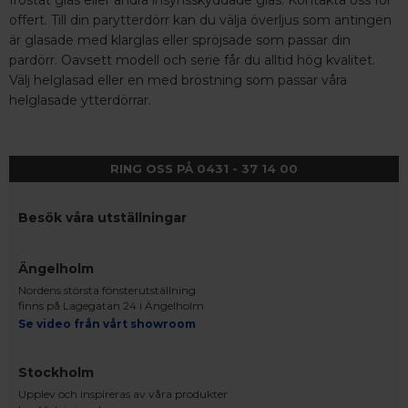
frostat glas eller andra insynsskyddade glas. Kontakta oss för
offert. Till din parytterdörr kan du välja överljus som antingen
är glasade med klarglas eller spröjsade som passar din
pardörr. Oavsett modell och serie får du alltid hög kvalitet.
Välj helglasad eller en med bröstning som passar våra
helglasade ytterdörrar.
RING OSS PÅ 0431 - 37 14 00
Besök våra utställningar
Ängelholm
Nordens största fönsterutställning
finns på Lagegatan 24 i Ängelholm
Se video från vårt showroom
Stockholm
Upplev och inspireras av våra produkter