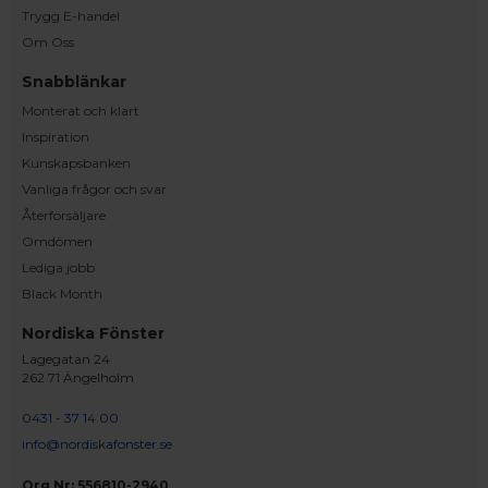
Trygg E-handel
Om Oss
Snabblänkar
Monterat och klart
Inspiration
Kunskapsbanken
Vanliga frågor och svar
Återförsäljare
Omdömen
Lediga jobb
Black Month
Nordiska Fönster
Lagegatan 24
262 71 Ängelholm
0431 - 37 14 00
info@nordiskafonster.se
Org Nr: 556810-2940