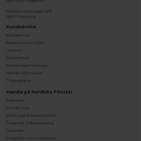
hos Victrix inredarna.
Ranhammarsvägen 20E
168 67 Bromma
Kundservice
Kontakta oss
Beställning och offert
Leverans
Reklamation
Monteringsanvisningar
Teknisk information
Tillgänglighet
Handla på Nordiska Fönster
Köpvillkor
Om ditt köp
Betalnings & leveransvillkor
Ångerrätt & återbetalning
Garantier
Integritets- och cookiepolicy