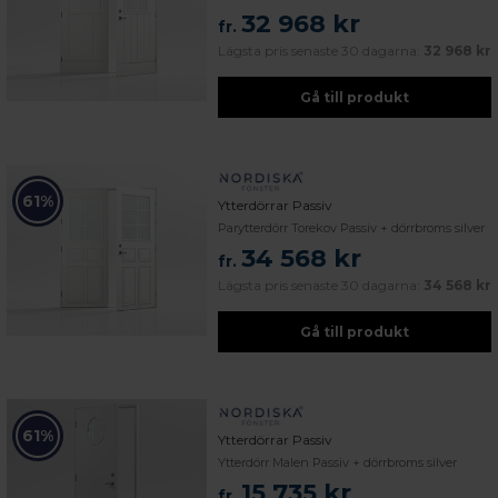
32 968 kr
fr.
Lägsta pris senaste 30 dagarna:
32 968 kr
Gå till produkt
61%
Ytterdörrar Passiv
Parytterdörr Torekov Passiv + dörrbroms silver
34 568 kr
fr.
Lägsta pris senaste 30 dagarna:
34 568 kr
Gå till produkt
61%
Ytterdörrar Passiv
Ytterdörr Malen Passiv + dörrbroms silver
15 735 kr
fr.