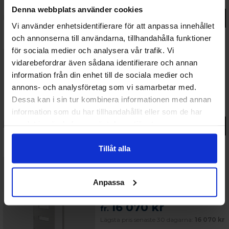
Denna webbplats använder cookies
Gå till produkt
Vi använder enhetsidentifierare för att anpassa innehållet
och annonserna till användarna, tillhandahålla funktioner
för sociala medier och analysera vår trafik. Vi
vidarebefordrar även sådana identifierare och annan
61%
Ytterdörrar Passiv
information från din enhet till de sociala medier och
Ytterdörr Rydebäck Passiv + dörrbroms silver
annons- och analysföretag som vi samarbetar med.
15 341 kr
fr.
Dessa kan i sin tur kombinera informationen med annan
Lägsta pris senaste 30 dagarna:
15 341 kr
information som du har tillhandahållit eller som de har
samlat in när du har använt deras tjänster.
Gå till produkt
Tillåt alla
61%
Ytterdörrar Passiv
Anpassa
Ytterdörr Strandbaden Passiv + dörrbroms
silver
16 070 kr
fr.
Lägsta pris senaste 30 dagarna:
16 070 kr