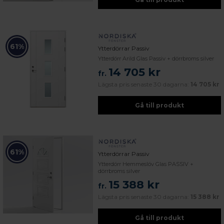
61%
Ytterdörrar Passiv
Ytterdörr Arild Glas Passiv + dörrbroms silver
14 705 kr
fr.
Lägsta pris senaste 30 dagarna:
14 705 kr
Gå till produkt
61%
Ytterdörrar Passiv
Ytterdörr Hemmeslöv Glas PASSIV +
dörrbroms silver
15 388 kr
fr.
Lägsta pris senaste 30 dagarna:
15 388 kr
Gå till produkt