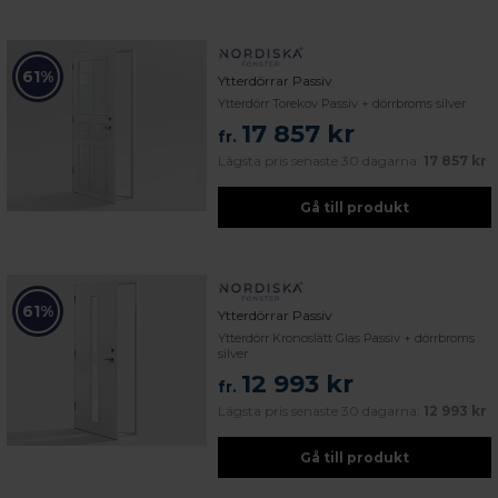
61%
Ytterdörrar Passiv
Ytterdörr Torekov Passiv + dörrbroms silver
17 857 kr
fr.
Lägsta pris senaste 30 dagarna:
17 857 kr
Gå till produkt
61%
Ytterdörrar Passiv
Ytterdörr Kronoslätt Glas Passiv + dörrbroms
silver
12 993 kr
fr.
Lägsta pris senaste 30 dagarna:
12 993 kr
Gå till produkt