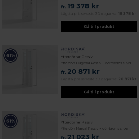
19 378 kr
fr.
Lägsta pris senaste 30 dagarna:
19 378 kr
Gå till produkt
61%
Ytterdörrar Passiv
Ytterdörr Hugodal Passiv + dörrbroms silver
20 871 kr
fr.
Lägsta pris senaste 30 dagarna:
20 871 kr
Gå till produkt
61%
Ytterdörrar Passiv
Ytterdörr Mardal Passiv + dörrbroms silver
 – med fokus på kvalitet, omtanke och djup kompetens.
21 023 kr
fr.