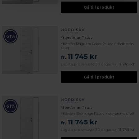
Gå till produkt
61%
Ytterdörrar Passiv
Ytterdörr Magnarp Dekor Passiv + dörrbroms
silver
11 745 kr
fr.
Lägsta pris senaste 30 dagarna:
11 745 kr
Gå till produkt
61%
Ytterdörrar Passiv
Ytterdörr Skörpinge Passiv + dörrbroms silver
11 745 kr
fr.
Lägsta pris senaste 30 dagarna:
11 745 kr