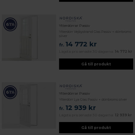
61%
Ytterdörrar Passiv
Ytterdörr Vejbystrand Glas Passiv + dörrbroms
silver
14 772 kr
fr.
Lägsta pris senaste 30 dagarna:
14 772 kr
Gå till produkt
61%
Ytterdörrar Passiv
Ytterdörr Lya Glas Passiv + dörrbroms silver
12 939 kr
fr.
Lägsta pris senaste 30 dagarna:
12 939 kr
Gå till produkt