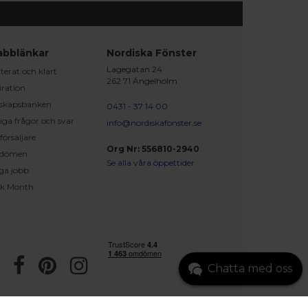
abblänkar
Nordiska Fönster
Lagegatan 24
erat och klart
262 71 Ängelholm
iration
skapsbanken
0431 - 37 14 00
iga frågor och svar
info@nordiskafonster.se
försäljare
Org Nr: 556810-2940
dömen
Se alla våra öppettider
ga jobb
ck Month
Chatta med oss