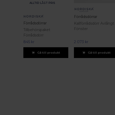
ALLTID LÅGT PRIS
Förrådsdörrar
Förrådsdörrar
Kallförrådsdörr Avlångt
Fönster
Tillbehörspaket
Förrådsdörr
845 kr
2 073 kr
Gå till produkt
Gå till produkt