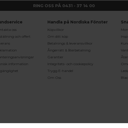
RING OSS PÅ 0431 - 37 14 00
undservice
Handla på Nordiska Fönster
Sn
ntakta oss
Köpvillkor
Mont
ställning och offert
Om ditt köp
Insp
verans
Betalnings & leveransvillkor
Kun
klamation
Ångerrätt & återbetalning
Vanl
nteringsanvisningar
Garantier
Åter
knisk information
Integritets- och cookiepolicy
Om
llgänglighet
Trygg E-handel
Ledi
Om Oss
Bla