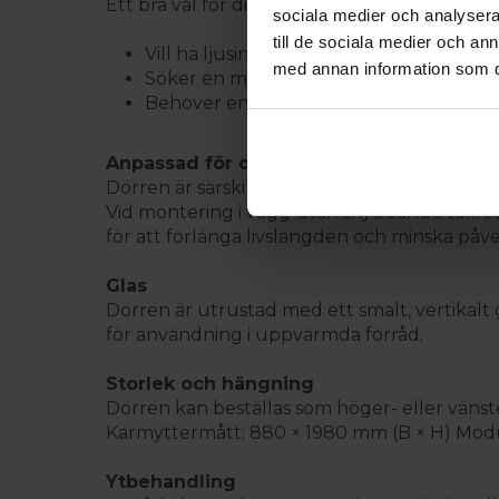
Ett bra val för dig som:
sociala medier och analysera 
till de sociala medier och a
Vill ha ljusinsläpp i förrådet
med annan information som du 
Söker en modern och stilren dörr
Behöver en isolerad lösning för uppv
Anpassad för ditt förråd
Dörren är särskilt framtagen för friggebo
Vid montering i vägg utan skyddande takfo
för att förlänga livslängden och minska påve
Glas
Dörren är utrustad med ett smalt, vertikalt g
för användning i uppvärmda förråd.
Storlek och hängning
Dörren kan beställas som höger- eller vänst
Karmyttermått: 880 × 1980 mm (B × H) Mod
Ytbehandling