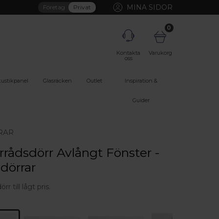
MINA SIDOR
Företag
Privat
0
Kontakta
Varukorg
oss
ustikpanel
Glasräcken
Outlet
Inspiration &
Guider
RAR
rådsdörr Avlångt Fönster -
dörrar
r till lågt pris.