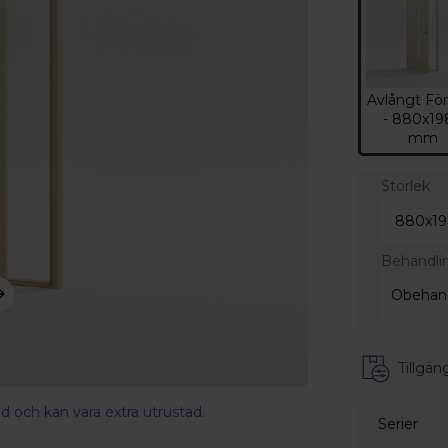
Avlångt Fö
- 880x19
mm
Storlek
Behandli
Tillgäng
d och kan vara extra utrustad.
Serier