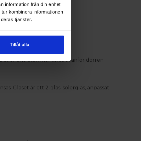
n information från din enhet
 tur kombinera informationen
deras tjänster.
Tillåt alla
rmning.
d eller entrétak monteras ovanför dörren
as. Glaset är ett 2-glas isolerglas, anpassat