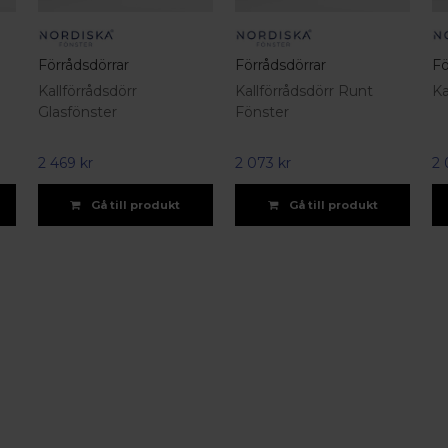
Förrådsdörrar
Förrådsdörrar
Fö
Kallförrådsdörr
Kallförrådsdörr Runt
Ka
Glasfönster
Fönster
2 469 kr
2 073 kr
2 
Gå till produkt
Gå till produkt