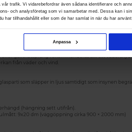
vår trafik. Vi vidarebefordrar även sådana identifierare och anna
nnons- och analysföretag som vi samarbetar med. Dessa kan i sin
har tillhandahållit eller som de har samlat in när du har använt 
ärmda utrymmen
Anpassa
dar, förråd och liknande byggnader med medelhög uppvä
t eller gavelutsprång rekommenderas att ett väderskyd
rkan från väder och vind.
lasparti som släpper in ljus samtidigt som insynen begräns
erhängd (hängning sett utifrån).
ulmått: 9x20 dm (väggöppning cirka 900 × 2000 mm)