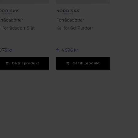
rrådsdörrar
Förrådsdörrar
llförrådsdörr Slät
Kallförråd Pardörr
073 kr
fr.
4 596 kr
Gå till produkt
Gå till produkt