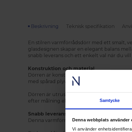
Beskrivning
Teknisk specifikation
Anvi
En stilren varmförrådsdörr med ett smalt, ve
glasdesignen skapar en elegant balans mella
snabb leverans och ett enkelt val när du vi
Konstruktion och material
Dörren är konstruerad för användning i varm
med spårad plywood i klassisk stil och isolera
Dörren är utrustad med två justerbara gångj
Samtycke
efter målning eller behandling.
Snabb leverans och enkelt val
Denna webbplats använder 
Denna varmförrådsdörr är lagerförd, vilket i
Vi använder enhetsidentifierar