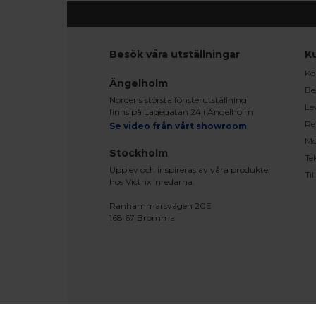
Besök våra utställningar
K
Ko
Ängelholm
Be
Nordens största fönsterutställning
Le
finns på Lagegatan 24 i Ängelholm
Re
Se video från vårt showroom
Mo
Stockholm
Te
Upplev och inspireras av våra produkter
Ti
hos Victrix inredarna.
Ranhammarsvägen 20E
168 67 Bromma