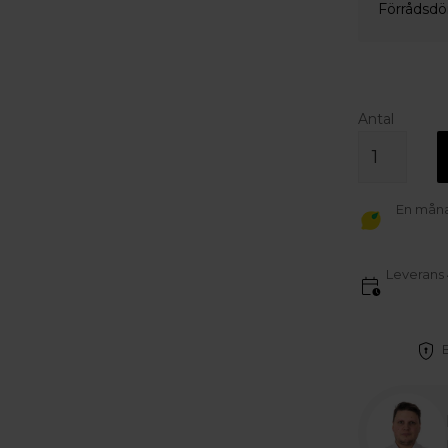
Förrådsdör
Antal
En månad
Leverans 