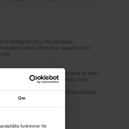
r in behagligt ljus. Den avlånga
 avskild känsla. Dörren är lagerförd för
ende.
 uppgå till cirka 18°C. Dörrbladet är klätt
 i utrymmet. Karmen är tillverkad i furu.
list) medföljer och monteras på dörrbladet
Om
ns.
andahålla funktioner för