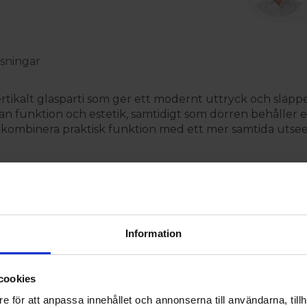
sningar
rtikalt glasparti som ger ett modernt uttryck och släppe
n funktion och estetik, samtidigt som dörren behåller en
ll kombinera praktisk funktion med ett mer samtida utse
förråd där temperaturskillnaden mellan inne och ute kan
t med 50 mm cellplast, vilket bidrar till att hålla värmen
ärn (3248) samt låshus av typ ASSA 565. Tätningslist (T-
Information
cookies
nnebär att du får en smidig beställning och snabb levera
e för att anpassa innehållet och annonserna till användarna, tillh