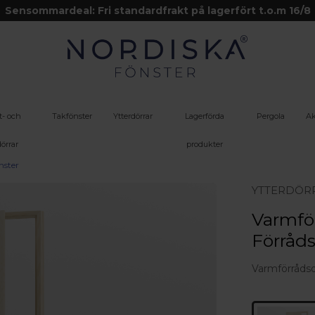
Sensommardeal: Fri standardfrakt på lagerfört t.o.m 16/8
t- och
Takfönster
Ytterdörrar
Lagerförda
Pergola
Ak
örrar
produkter
nster
YTTERDÖR
Varmför
Förråds
Varmförrådsdör