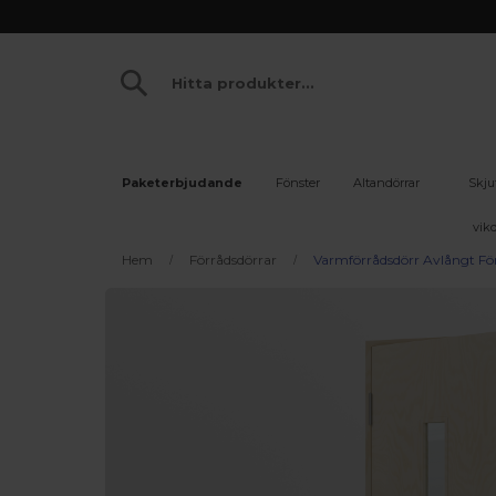
Paketerbjudande
Fönster
Altandörrar
Skju
vikd
Hem
Förrådsdörrar
Varmförrådsdörr Avlångt Fö