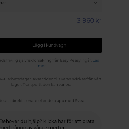
rar
3 960
kr
Lägg i kundvagn
s frivillig självriskförsäkring från Easy Peasy ingår.
Läs
mer
4–8 arbetsdagar. Avser tiden tills varan skickas från vårt
lager. Transporttiden kan variera.
Betala direkt, senare eller dela upp med Svea.
Behöver du hjälp? Klicka här för att prata
med någon av våra experter.