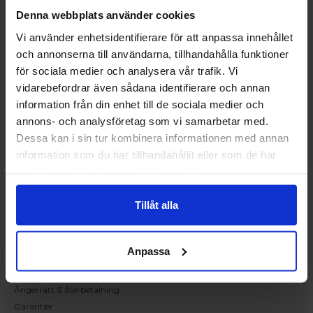
Upplev och inspireras av våra produkter
Denna webbplats använder cookies
hos Victrix inredarna.
Vi använder enhetsidentifierare för att anpassa innehållet
Ranhammarsvägen 20E
och annonserna till användarna, tillhandahålla funktioner
168 67 Bromma
för sociala medier och analysera vår trafik. Vi
Kundservice
vidarebefordrar även sådana identifierare och annan
Kontakta oss
information från din enhet till de sociala medier och
Beställning och offert
annons- och analysföretag som vi samarbetar med.
Leverans
Dessa kan i sin tur kombinera informationen med annan
Reklamation
information som du har tillhandahållit eller som de har
Monteringsanvisningar
samlat in när du har använt deras tjänster.
Teknisk information
Tillgänglighet
Tillåt alla
Handla på Nordiska Fönster
Köpvillkor
Anpassa
Om ditt köp
Betalnings & leveransvillkor
Ångerrätt & återbetalning
Garantier