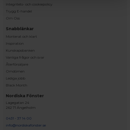
Integritets- och cookiepolicy
Trygg E-handel
Om Oss
Snabblänkar
Monterat och klart
Inspiration
Kunskapsbanken
Vanliga frågor och svar
Återförsäljare
Omdömen
Lediga jobb
Black Month
Nordiska Fönster
Lagegatan 24
262 71 Ängelholm
0431 - 37 14 00
info@nordiskafonster.se