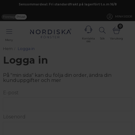
Sensommardeal: Fri standardfrakt på lagerfört t.o.m 16/8
Företag
Privat
MINA SIDOR
0
Kontakta
Sök
Varukorg
Meny
oss
Hem
Logga in
Logga in
På "min sida" kan du följa din order, ändra din
kunduppgifter och mer
E-post
Lösenord