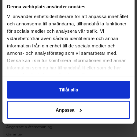
Upplev och inspireras av våra produkter
Denna webbplats använder cookies
hos Victrix inredarna.
Vi använder enhetsidentifierare för att anpassa innehållet
Ranhammarsvägen 20E
och annonserna till användarna, tillhandahålla funktioner
168 67 Bromma
för sociala medier och analysera vår trafik. Vi
Kundservice
vidarebefordrar även sådana identifierare och annan
Kontakta oss
information från din enhet till de sociala medier och
Beställning och offert
annons- och analysföretag som vi samarbetar med.
Leverans
Dessa kan i sin tur kombinera informationen med annan
Reklamation
information som du har tillhandahållit eller som de har
Monteringsanvisningar
samlat in när du har använt deras tjänster.
Teknisk information
Tillgänglighet
Tillåt alla
Handla på Nordiska Fönster
Köpvillkor
Anpassa
Om ditt köp
Betalnings & leveransvillkor
Ångerrätt & återbetalning
Garantier