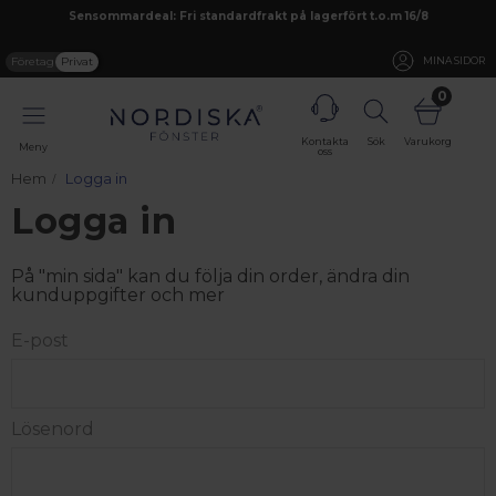
Sensommardeal: Fri standardfrakt på lagerfört t.o.m 16/8
Företag
Privat
MINA SIDOR
0
Kontakta
Sök
Varukorg
Meny
oss
Hem
Logga in
Logga in
På "min sida" kan du följa din order, ändra din
kunduppgifter och mer
E-post
Lösenord