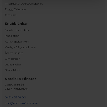
Integritets- och cookiepolicy
Trygg E-handel
Om Oss
Snabblänkar
Monterat och klart
Inspiration
Kunskapsbanken
Vanliga frågor och svar
Återförsäljare
Omdömen
Lediga jobb
Black Month
Nordiska Fönster
Lagegatan 24
262 71 Ängelholm
0431 - 37 14 00
info@nordiskafonster.se