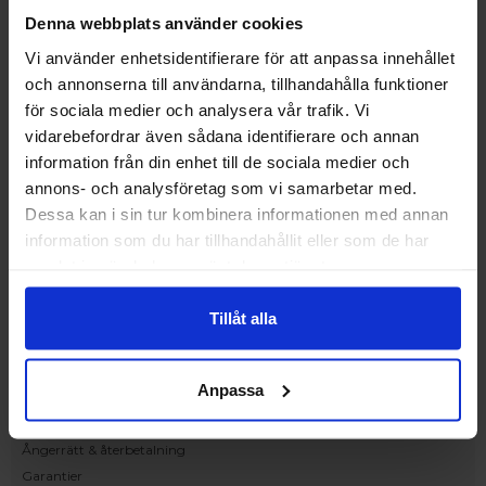
Upplev och inspireras av våra produkter
Denna webbplats använder cookies
hos Victrix inredarna.
Vi använder enhetsidentifierare för att anpassa innehållet
Ranhammarsvägen 20E
och annonserna till användarna, tillhandahålla funktioner
168 67 Bromma
för sociala medier och analysera vår trafik. Vi
Kundservice
vidarebefordrar även sådana identifierare och annan
Kontakta oss
information från din enhet till de sociala medier och
Beställning och offert
annons- och analysföretag som vi samarbetar med.
Leverans
Dessa kan i sin tur kombinera informationen med annan
Reklamation
information som du har tillhandahållit eller som de har
Monteringsanvisningar
samlat in när du har använt deras tjänster.
Teknisk information
Tillgänglighet
Tillåt alla
Handla på Nordiska Fönster
Köpvillkor
Anpassa
Om ditt köp
Betalnings & leveransvillkor
Ångerrätt & återbetalning
Garantier