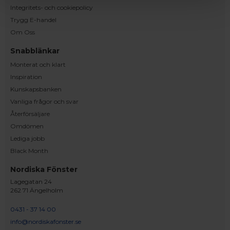
Integritets- och cookiepolicy
Trygg E-handel
Om Oss
Snabblänkar
Monterat och klart
Inspiration
Kunskapsbanken
Vanliga frågor och svar
Återförsäljare
Omdömen
Lediga jobb
Black Month
Nordiska Fönster
Lagegatan 24
262 71 Ängelholm
0431 - 37 14 00
info@nordiskafonster.se