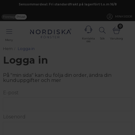
Sensommardeal: Fri standardfrakt på lagerfört t.o.m 16/8
Företag
Privat
MINA SIDOR
0
Kontakta
Sök
Varukorg
Meny
oss
Hem
Logga in
Logga in
På "min sida" kan du följa din order, ändra din
kunduppgifter och mer
E-post
Lösenord