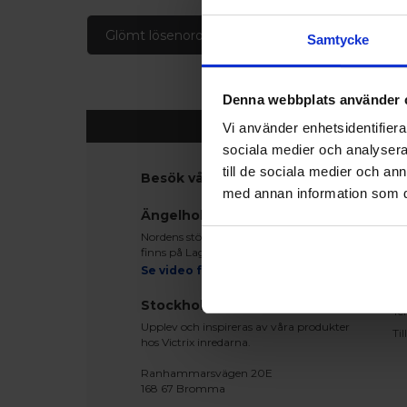
Glömt lösenord
Skapa konto
Samtycke
Denna webbplats använder 
Vi använder enhetsidentifierar
sociala medier och analysera 
till de sociala medier och a
Besök våra utställningar
K
med annan information som du 
Ko
Ängelholm
Be
Nordens största fönsterutställning
Le
finns på Lagegatan 24 i Ängelholm
Re
Se video från vårt showroom
Mo
Stockholm
Te
Upplev och inspireras av våra produkter
Ti
hos Victrix inredarna.
Ranhammarsvägen 20E
168 67 Bromma