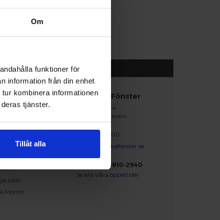
Om
andahålla funktioner för
n information från din enhet
 tur kombinera informationen
abblänkar
Nordiska Fönster
deras tjänster.
Lagegatan 24
erat och klart
262 71 Ängelholm
iration
skapsbanken
0431 - 37 14 00
Tillåt alla
iga frågor och svar
info@nordiskafonster.se
försäljare
Org Nr: 556810-2940
dömen
Se alla våra öppettider
ga jobb
ck Month