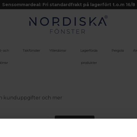
Sensommardeal: Fri standardfrakt på lagerfört t.o.m 16/8
t- och
Takfönster
Ytterdörrar
Lagerförda
Pergola
Ak
örrar
produkter
 din kunduppgifter och mer
Logga in