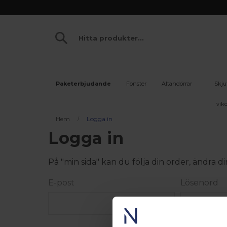
Paketerbjudande
Fönster
Altandörrar
Skju
vikd
Hem
Logga in
Logga in
På "min sida" kan du följa din order, ändra
E-post
Lösenord