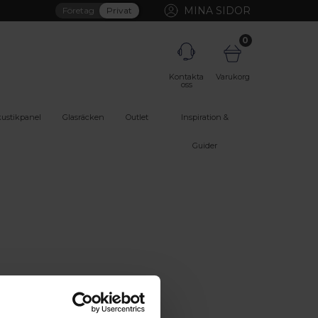
MINA SIDOR
Företag
Privat
0
Kontakta
Varukorg
oss
ustikpanel
Glasräcken
Outlet
Inspiration &
Guider