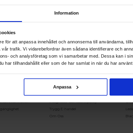
Information
cookies
RING OSS PÅ 0431 - 37 14 00
e för att anpassa innehållet och annonserna till användarna, tillh
vår trafik. Vi vidarebefordrar även sådana identifierare och anna
nnons- och analysföretag som vi samarbetar med. Dessa kan i sin
undservice
Handla på Nordiska Fönster
Sn
har tillhandahållit eller som de har samlat in när du har använt 
ntakta oss
Köpvillkor
Mont
ställning och offert
Om ditt köp
Insp
verans
Betalnings & leveransvillkor
Kun
Anpassa
klamation
Ångerrätt & återbetalning
Vanl
nteringsanvisningar
Garantier
Åter
knisk information
Integritets- och cookiepolicy
Om
llgänglighet
Trygg E-handel
Ledi
Om Oss
Bla