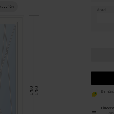
tt utifrån
Antal
1780
1780
En månad
Tillver
Spec