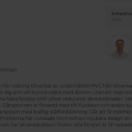
Extrautru
Tillval
sningar
ör vädring tillverkat av underhållsfri PVC från tillverka
r dig som vill kunna vädra med dörren utan att regn och
fasta fönster intill vilket reducerar dina kostnader. Vä
åt. Gångdörren är försedd med tilt-funktion och andra 
stem med kraftig stålförstärkning. Går att få millimete
ofilerna har rundade hörn och en mjukare design än öv
 och har sin produktion i Polen. Alla fönster är SP testad