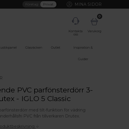
MINA SIDOR
Företag
Privat
0
Kontakta
Varukorg
oss
ustikpanel
Glasräcken
Outlet
Inspiration &
Guider
R
nde PVC parfönsterdörr 3-
utex - IGLO 5 Classic
arfönsterdörr med tilt-funktion för vädring
underhållsfri PVC från tillverkaren Drutex.
roduktbeskrivning