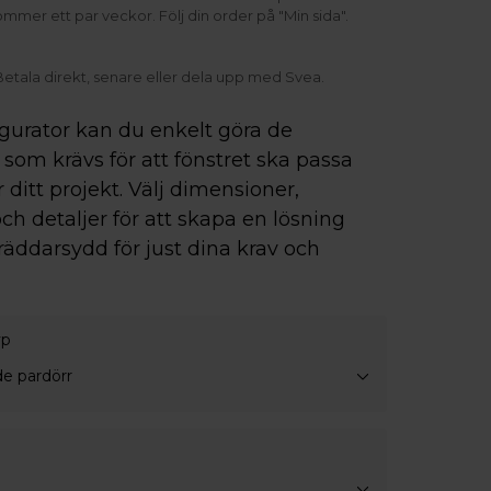
kommer ett par veckor. Följ din order på "Min sida".
Betala direkt, senare eller dela upp med Svea.
igurator kan du enkelt göra de
som krävs för att fönstret ska passa
r ditt projekt. Välj dimensioner,
ch detaljer för att skapa en lösning
räddarsydd för just dina krav och
yp
e pardörr