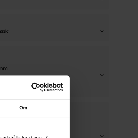
ssic
0mm
er
kantlist
Om
skaper
as
rsonsäkerhetsglas
las
andahålla funktioner för