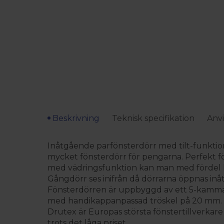
Beskrivning
Teknisk specifikation
Anvi
Inåtgående parfönsterdörr med tilt-funktion f
mycket fönsterdörr för pengarna. Perfekt fö
med vädringsfunktion kan man med fördel ha 
Gångdörr ses inifrån då dörrarna öppnas in
Fönsterdörren är uppbyggd av ett 5-kammarsy
med handikappanpassad tröskel på 20 mm. Pr
Drutex är Europas största fönstertillverkare
trots det låga priset.