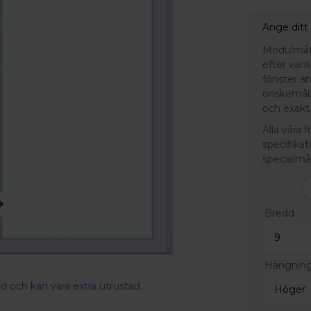
Ange ditt
Modulmått 
efter van
fönster a
önskemål.
och exakt 
Alla våra 
specifikat
specialmå
Bredd
Hängnin
d och kan vara extra utrustad.