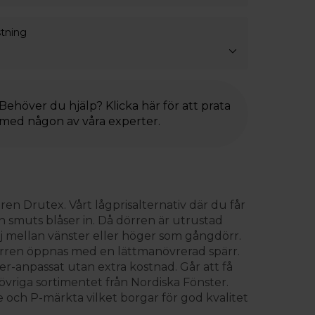
stning
Behöver du hjälp? Klicka här för att prata
med någon av våra experter.
ren Drutex. Vårt lågprisalternativ där du får
 smuts blåser in. Då dörren är utrustad
lj mellan vänster eller höger som gångdörr.
dörren öppnas med en lättmanövrerad spärr.
r-anpassat utan extra kostnad. Går att få
riga sortimentet från Nordiska Fönster.
e och P-märkta vilket borgar för god kvalitet