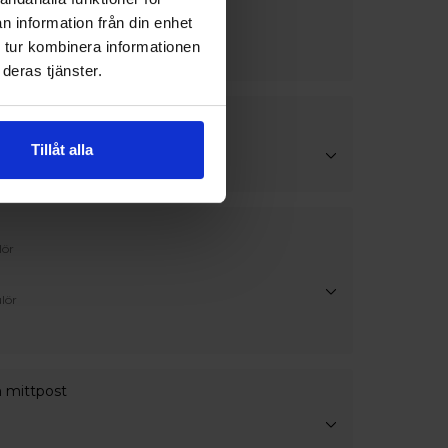
rsonsäkerhetsglas
n information från din enhet
 tur kombinera informationen
deras tjänster.
handtag
Tillåt alla
dard handtag
lör
lör
h mittpost