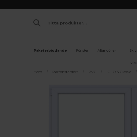
Paketerbjudande
Fönster
Altandörrar
Skju
vikd
Hem
Parfönsterdörr
PVC
IGLO 5 Classic