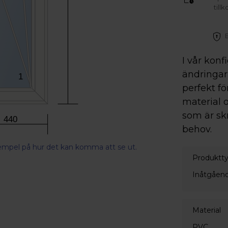
till
I vår konf
ändringar 
1
perfekt fö
material o
som är sk
440
behov.
xempel på hur det kan komma att se ut.
Produktt
Inåtgåend
Material
PVC