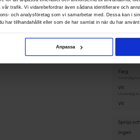
Härdat pe
vår trafik. Vi vidarebefordrar även sådana identifierare och anna
Ornament
nnons- och analysföretag som vi samarbetar med. Dessa kan i sin
Standard
har tillhandahållit eller som de har samlat in när du har använt 
Handtag
Invändigt 
Anpassa
Vitt stan
Färg
Invändig ku
Vit
Utvändig ku
Vit
Spröjs oc
Ingen