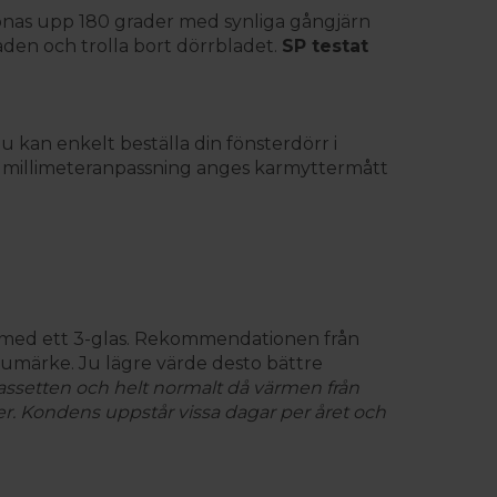
pnas upp 180 grader med synliga gångjärn
saden och trolla bort dörrbladet.
SP testat
u kan enkelt beställa din fönsterdörr i
id millimeteranpassning anges karmyttermått
n med ett 3-glas. Rekommendationen från
varumärke. Ju lägre värde desto bättre
assetten och helt normalt då värmen från
ter. Kondens uppstår vissa dagar per året och