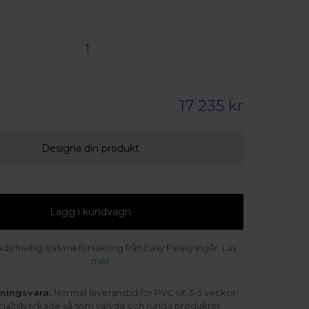
17 235 kr
Designa din produkt
Lägg i kundvagn
s frivillig självriskförsäkring från Easy Peasy ingår.
Läs
mer
kningsvara.
Normal leveranstid för PVC vit 3-5 veckor.
ialtillverkade så som välvda och runda produkter