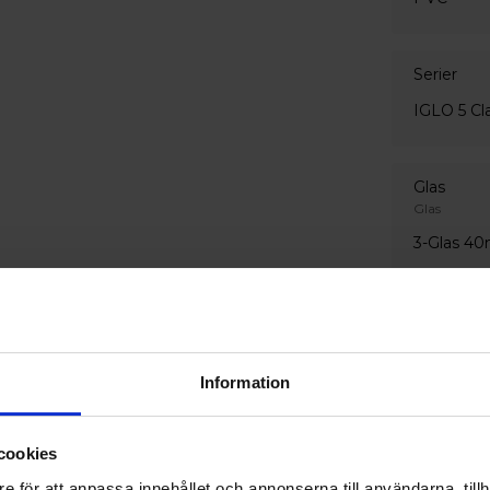
Serier
IGLO 5 Cla
Glas
Glas
3-Glas 4
Glaskantlist
Aluminium
Information
Glasegen
Invändigt gl
Härdat pe
cookies
Utvändigt g
e för att anpassa innehållet och annonserna till användarna, tillh