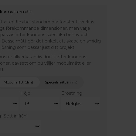
 karmyttermått
är en flexibel standard där fönster tillverkas
ligt förekommande dimensioner, men varje
npassas efter kundens specifika behov och
 Dessa mått gör det enkelt att skapa en smidig
lösning som passar just ditt projekt.
fönster tillverkas individuellt efter kundens
ioner, oavsett om du väljer modulmått eller
tt.
Modulmått (dm)
Specialmått (mm)
Höjd
Bröstning
g
(Sett inifrån)