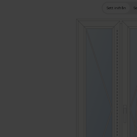
Sett inifrån
Se