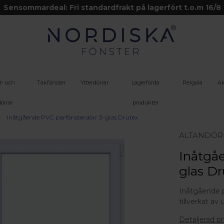
Sensommardeal: Fri standardfrakt på lagerfört t.o.m 16/8
t- och
Takfönster
Ytterdörrar
Lagerförda
Pergola
Ak
örrar
produkter
Inåtgående PVC parfönsterdörr 3-glas Drutex
ALTANDÖR
Inåtgåe
glas Dr
Inåtgående p
tillverkat av 
Detaljerad p