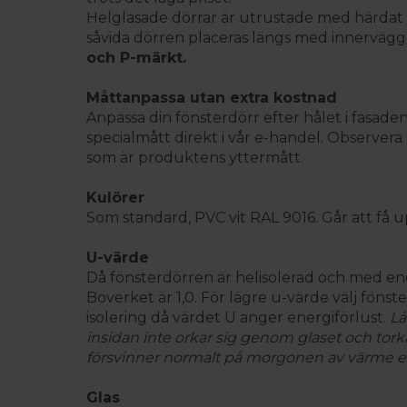
Helglasade dörrar är utrustade med härdat
såvida dörren placeras längs med innerväggen
och P-märkt.
Måttanpassa utan extra kostnad
Anpassa din fönsterdörr efter hålet i fasade
specialmått direkt i vår e-handel. Observer
som är produktens yttermått.
Kulörer
Som standard, PVC vit RAL 9016. Går att få upp
U-värde
Då fönsterdörren är helisolerad och med en
Boverket är 1,0. För lägre u-värde välj fönst
isolering då värdet U anger energiförlust.
Lå
insidan inte orkar sig genom glaset och torka
försvinner normalt på morgonen av värme ell
Glas