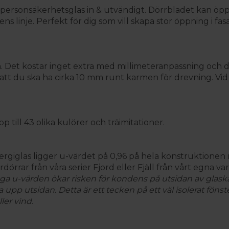
 personsäkerhetsglas in & utvändigt. Dörrbladet kan öp
s linje. Perfekt för dig som vill skapa stor öppning i fa
n. Det kostar inget extra med millimeteranpassning och d
a att du ska ha cirka 10 mm runt karmen för drevning. V
 till 43 olika kulörer och träimitationer.
ergiglas ligger u-värdet på 0,96 på hela konstruktione
erdörrar från våra serier Fjord eller Fjäll från vårt egna 
ga u-värden ökar risken för kondens på utsidan av glask
 upp utsidan. Detta är ett tecken på ett väl isolerat föns
er vind.