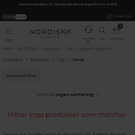
Sensommardeal: Fri standardfrakt på lagerfört t.o.m 16/8
Företag
Privat
MINA SIDOR
0
Kontakta
Sök
Varukorg
Meny
oss
Hem
BUNDLES
Skjutdörr
Trä
Fast parti skjutdörr
Kategori
Material
Typ
Serie
Norrland Plus
Sortera:
Ingen sortering
Hittar inga produkter som matchar
Öppna upp fasaden med en skjutdörr i trä. Kraftigt trä med