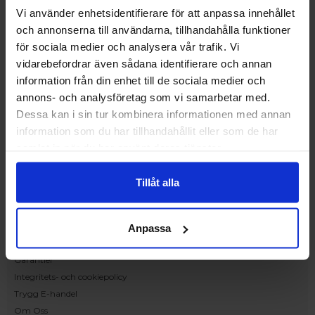
168 67 Bromma
Vi använder enhetsidentifierare för att anpassa innehållet
Kundservice
och annonserna till användarna, tillhandahålla funktioner
för sociala medier och analysera vår trafik. Vi
Kontakta oss
vidarebefordrar även sådana identifierare och annan
Beställning och offert
information från din enhet till de sociala medier och
Leverans
annons- och analysföretag som vi samarbetar med.
Reklamation
Dessa kan i sin tur kombinera informationen med annan
Monteringsanvisningar
information som du har tillhandahållit eller som de har
Teknisk information
samlat in när du har använt deras tjänster.
Tillgänglighet
Handla på Nordiska Fönster
Tillåt alla
Köpvillkor
Om ditt köp
Betalnings & leveransvillkor
Anpassa
Ångerrätt & återbetalning
Garantier
Integritets- och cookiepolicy
Trygg E-handel
Om Oss