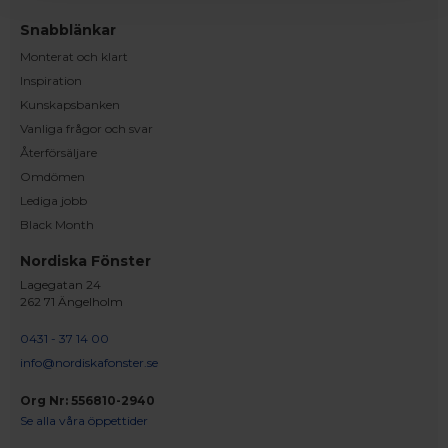
Snabblänkar
Monterat och klart
Inspiration
Kunskapsbanken
Vanliga frågor och svar
Återförsäljare
Omdömen
Lediga jobb
Black Month
Nordiska Fönster
Lagegatan 24
262 71 Ängelholm
0431 - 37 14 00
info@nordiskafonster.se
Org Nr: 556810-2940
Se alla våra öppettider