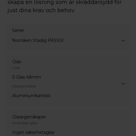
skapa en lösning som är skräddarsydd för
just dina krav och behov.
Serier
Norrsken Stadig PASSIV
Glas
Glas
3-Glas 48mm
Glaskantlister
Aluminiumkantlist
Glasegenskaper
Invändigt glas
Inget säkerhetsglas