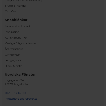
Trygg E-handel
Om Oss
Snabblänkar
Monterat och klart
Inspiration
Kunskapsbanken
Vanliga frågor och svar
Återförsäljare
Omdömen
Lediga jobb
Black Month
Nordiska Fönster
Lagegatan 24
262 71 Ängelholm
0431 - 37 14 00
info@nordiskafonster.se