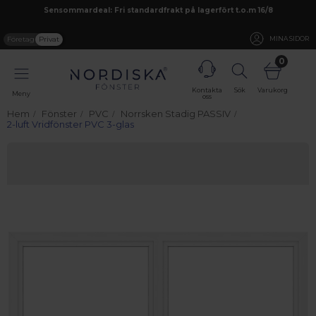
Sensommardeal: Fri standardfrakt på lagerfört t.o.m 16/8
Företag
Privat
MINA SIDOR
0
Kontakta
Sök
Varukorg
Meny
oss
Hem
Fönster
PVC
Norrsken Stadig PASSIV
2-luft Vridfönster PVC 3-glas