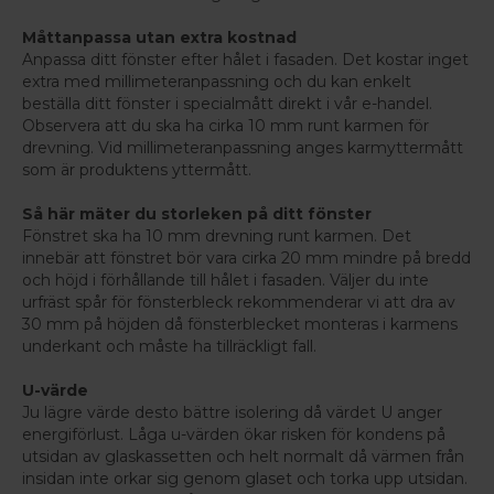
Måttanpassa utan extra kostnad
Anpassa ditt fönster efter hålet i fasaden. Det kostar inget
extra med millimeteranpassning och du kan enkelt
beställa ditt fönster i specialmått direkt i vår e-handel.
Observera att du ska ha cirka 10 mm runt karmen för
drevning. Vid millimeteranpassning anges karmyttermått
som är produktens yttermått.
Så här mäter du storleken på ditt fönster
Fönstret ska ha 10 mm drevning runt karmen. Det
innebär att fönstret bör vara cirka 20 mm mindre på bredd
och höjd i förhållande till hålet i fasaden. Väljer du inte
urfräst spår för fönsterbleck rekommenderar vi att dra av
30 mm på höjden då fönsterblecket monteras i karmens
underkant och måste ha tillräckligt fall.
U-värde
Ju lägre värde desto bättre isolering då värdet U anger
energiförlust. Låga u-värden ökar risken för kondens på
utsidan av glaskassetten och helt normalt då värmen från
insidan inte orkar sig genom glaset och torka upp utsidan.