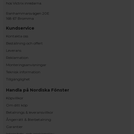
hos Victrix inredarna.
Ranhammarsvägen 20E
168 67 Bromma
Kundservice
Kontakta oss
Beställning och offert
Leverans
Reklamation
Monteringsanvisningar
Teknisk information
Tillgänglighet
Handla på Nordiska Fönster
Köpvillkor
Om ditt köp
Betalnings & leveransvillkor
Ångerrätt & återbetalning
Garantier
Integritets- och cookiepolicy