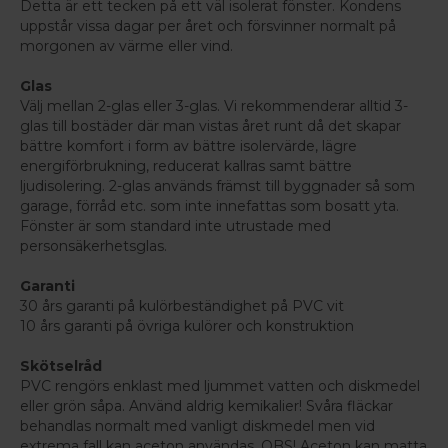
Detta är ett tecken på ett väl isolerat fönster. Kondens
uppstår vissa dagar per året och försvinner normalt på
morgonen av värme eller vind.
Glas
Välj mellan 2-glas eller 3-glas. Vi rekommenderar alltid 3-
glas till bostäder där man vistas året runt då det skapar
bättre komfort i form av bättre isolervärde, lägre
energiförbrukning, reducerat kallras samt bättre
ljudisolering. 2-glas används främst till byggnader så som
garage, förråd etc. som inte innefattas som bosatt yta.
Fönster är som standard inte utrustade med
personsäkerhetsglas.
Garanti
30 års garanti på kulörbeständighet på PVC vit
10 års garanti på övriga kulörer och konstruktion
Skötselråd
PVC rengörs enklast med ljummet vatten och diskmedel
eller grön såpa. Använd aldrig kemikalier! Svåra fläckar
behandlas normalt med vanligt diskmedel men vid
extrema fall kan aceton användas. OBS! Aceton kan matta