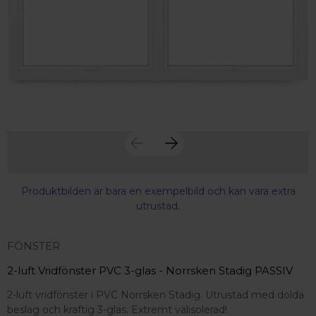
Produktbilden är bara en exempelbild och kan vara extra
utrustad.
FÖNSTER
2-luft Vridfönster PVC 3-glas - Norrsken Stadig PASSIV
2-luft vridfönster i PVC Norrsken Stadig. Utrustad med dolda
 – med fokus på kvalitet, omtanke och djup kompetens.
beslag och kraftig 3-glas. Extremt välisolerad!