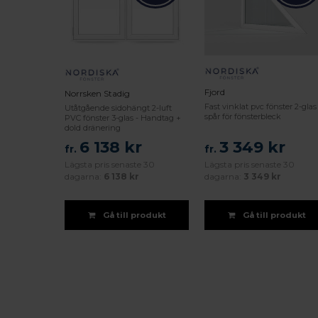
Fjord
Norrsken Stadig
Fast vinklat pvc fönster 2-glas
Utåtgående sidohängt 2-luft
spår för fönsterbleck
PVC fönster 3-glas - Handtag +
dold dränering
6 138 kr
3 349 kr
fr.
fr.
Lägsta pris senaste 30
Lägsta pris senaste 30
dagarna:
6 138 kr
dagarna:
3 349 kr
Gå till produkt
Gå till produkt