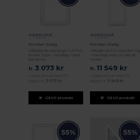
Norrsken Stadig
Norrsken Stadig
Utåtgående sidohängt 1-luft PVC
Utåtgående PVC altandörr 3-g
fönster 3-glas - Handtag + dold
+ handtag med cylinder på
dränering
insidan
3 073 kr
11 549 kr
fr.
fr.
Lägsta pris senaste 30
Lägsta pris senaste 30
dagarna:
3 073 kr
dagarna:
11 549 kr
Gå till produkt
Gå till produkt
55%
55%