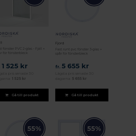
ll
Fjord
t fönster PVC 2-glas - Fjäll +
Fast runt pvc fönster 3-glas +
r för fönsterbleck
spår för fönsterbleck
1 525 kr
5 655 kr
.
fr.
gsta pris senaste 30
Lägsta pris senaste 30
garna:
1 525 kr
dagarna:
5 655 kr
Gå till produkt
Gå till produkt
55%
55%