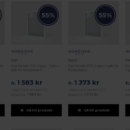
55%
55%
Fjäll
Fjord
Fjä
för
Fast fönster PVC 3-glas - Fjäll +
Fast fönster PVC 2-glas + spår för
Öp
spår för fönsterbleck
fönsterbleck
3-g
1 583 kr
1 373 kr
fr.
fr.
fr
Lägsta pris senaste 30
Lägsta pris senaste 30
Lä
dagarna:
1 583 kr
dagarna:
1 373 kr
da
Gå till produkt
Gå till produkt