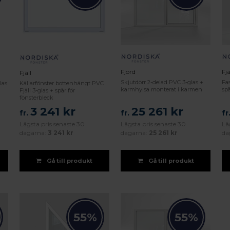
Fjord
Fjä
Fjäll
Skjutdörr 2-delad PVC 3-glas +
Fas
las
Källarfönster bottenhängt PVC
karmhylsa monterat i karmen
spå
Fjäll 3-glas + spår för
fönsterbleck
3 241 kr
25 261 kr
fr.
fr.
fr
Lägsta pris senaste 30
Lägsta pris senaste 30
Lä
dagarna:
3 241 kr
dagarna:
25 261 kr
da
Gå till produkt
Gå till produkt
55%
55%