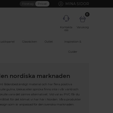
MINA SIDOR
Företag
Privat
0
Kontakta
Varukorg
oss
ustikpanel
Glasräcken
Outlet
Inspiration &
Guider
 den nordiska marknaden
mt åldersbeständigt material och har flera positiva
e gulna, blekas eller spricka finns inte i vår värld och
skulle vara det sämre alternativet. Vid val av PVC får du
måttet för det klimat vi har här i Norden. Våra produkter
h design som är anpassad för den svenska marknaden.