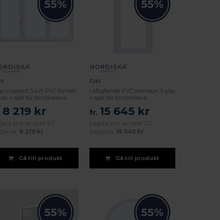
55%
55%
ll
Fjäll
pningsbart 3-luft PVC fönster
Utåtgående PVC altandörr 3-glas
las + spår för fönsterbleck
+ spår för fönsterbleck
8 219 kr
15 645 kr
.
fr.
gsta pris senaste 30
Lägsta pris senaste 30
garna:
8 219 kr
dagarna:
15 645 kr
Gå till produkt
Gå till produkt
55%
55%