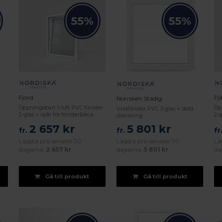
55%
55%
Fjord
Fjä
Norrsken Stadig
Öppningsbart 1-luft PVC fönster
Öp
Vridfönster PVC 3-glas + dold
2-glas + spår för fönsterbleck
2-g
dränering
2 657 kr
5 801 kr
fr.
fr.
fr
Lägsta pris senaste 30
Lägsta pris senaste 30
Lä
dagarna:
2 657 kr
dagarna:
5 801 kr
da
Gå till produkt
Gå till produkt