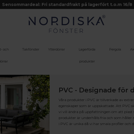
Sensommardeal: Fri standardfrakt på lagerfört t.o.m 16/8
t- och
Takfönster
Ytterdörrar
Lagerförda
Pergola
Ak
örrar
produkter
PVC - Designade för
Våra produkter i PVC är tillverkade av extre
egenskaper som är uppskattade. Att PVC skull
vi vill ändra på uppfattningen om att plast 
produkter är underhålls fria och som håller 
i PVC är unika då vi har smala profiler oc