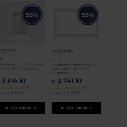
55%
55%
ll
Fjord
pningsbart 1-luft PVC fönster
Källarfönster bottenhängt PVC
las + spår för fönsterbleck
Fjord 3-glas + spår för
fönsterbleck
3 314 kr
2 741 kr
.
fr.
gsta pris senaste 30
Lägsta pris senaste 30
garna:
3 314 kr
dagarna:
2 741 kr
Gå till produkt
Gå till produkt