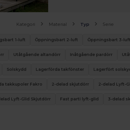
Kategori
Material
Typ
Serie
sbart 1-luft
Öppningsbart 2-luft
Öppningsbart 3-luf
rr
Utåtgående altandörr
Inåtgående pardörr
Utå
Solskydd
Lagerförda takfönster
Lagerfört solsky
da takkupoler Fakro
2-delad skjutdörr
2-delad Lyft-G
elad Lyft-Glid Skjutdörr
Fast parti lyft-glid
3-delad sk