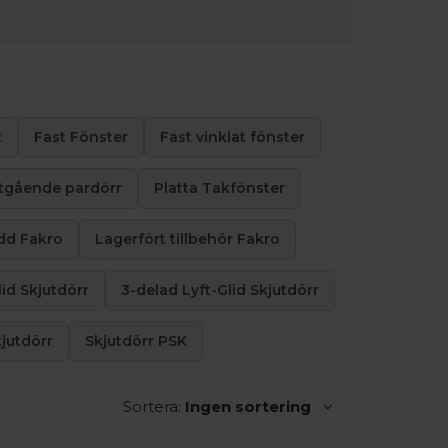
t
Fast Fönster
Fast vinklat fönster
tgående pardörr
Platta Takfönster
dd Fakro
Lagerfört tillbehör Fakro
lid Skjutdörr
3-delad Lyft-Glid Skjutdörr
jutdörr
Skjutdörr PSK
Sortera:
Ingen sortering