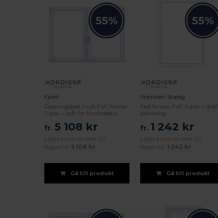
55%
55%
Fjord
Norrsken Stadig
Öppningsbart 2-luft PVC fönster
Fast fönster PVC 3-glas + dold
3-glas + spår för fönsterbleck
dränering
5 108 kr
1 242 kr
fr.
fr.
Lägsta pris senaste 30
Lägsta pris senaste 30
dagarna:
5 108 kr
dagarna:
1 242 kr
Gå till produkt
Gå till produkt