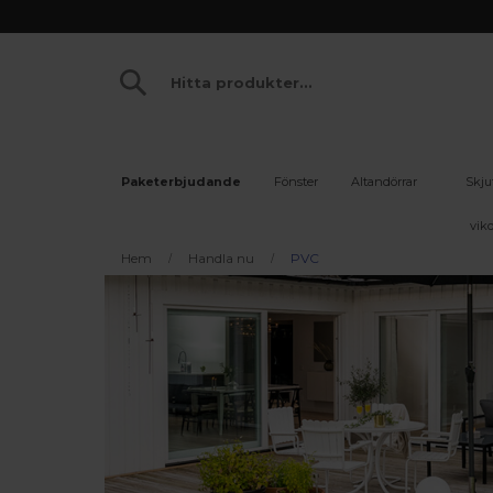
Paketerbjudande
Fönster
Altandörrar
Skju
vikd
Hem
Handla nu
PVC