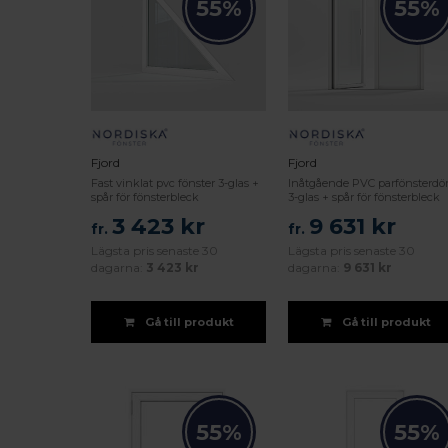
55%
55%
Fjord
Fjord
Fast vinklat pvc fönster 3-glas +
Inåtgående PVC parfönsterdör
spår för fönsterbleck
3-glas + spår för fönsterbleck
3 423 kr
9 631 kr
fr.
fr.
Lägsta pris senaste 30
Lägsta pris senaste 30
dagarna:
3 423 kr
dagarna:
9 631 kr
Gå till produkt
Gå till produkt
55%
55%