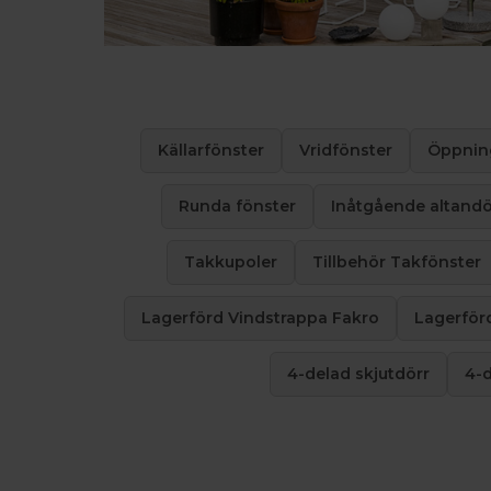
Källarfönster
Vridfönster
Öppning
Runda fönster
Inåtgående altandö
Takkupoler
Tillbehör Takfönster
Lagerförd Vindstrappa Fakro
Lagerför
4-delad skjutdörr
4-d