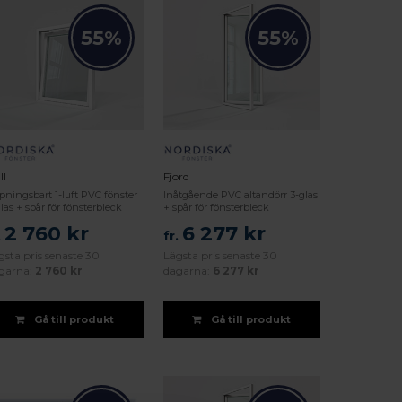
55%
55%
ll
Fjord
pningsbart 1-luft PVC fönster
Inåtgående PVC altandörr 3-glas
las + spår för fönsterbleck
+ spår för fönsterbleck
2 760 kr
6 277 kr
.
fr.
gsta pris senaste 30
Lägsta pris senaste 30
garna:
2 760 kr
dagarna:
6 277 kr
Gå till produkt
Gå till produkt