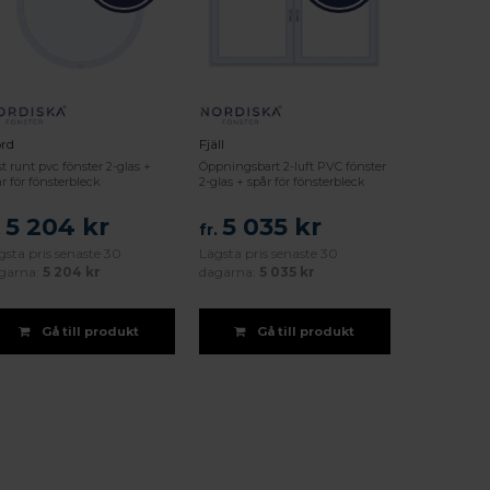
ord
Fjäll
t runt pvc fönster 2-glas +
Öppningsbart 2-luft PVC fönster
r för fönsterbleck
2-glas + spår för fönsterbleck
5 204 kr
5 035 kr
.
fr.
gsta pris senaste 30
Lägsta pris senaste 30
garna:
5 204 kr
dagarna:
5 035 kr
Gå till produkt
Gå till produkt