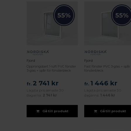
55%
55%
Fjord
Fjord
Öppningsbart 1-luft PVC fönster
Fast fönster PVC 3-glas + spår 
3-glas + spår för fönsterbleck
fönsterbleck
2 741 kr
1 446 kr
fr.
fr.
Lägsta pris senaste 30
Lägsta pris senaste 30
dagarna:
2 741 kr
dagarna:
1 446 kr
Gå till produkt
Gå till produkt