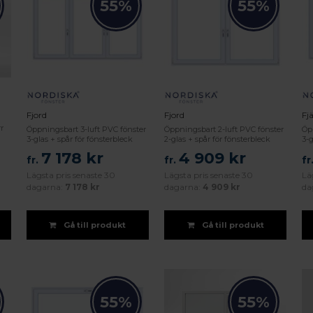
55%
55%
Fjord
Fjord
Fjä
r
Öppningsbart 3-luft PVC fönster
Öppningsbart 2-luft PVC fönster
Öp
3-glas + spår för fönsterbleck
2-glas + spår för fönsterbleck
3-g
7 178 kr
4 909 kr
fr.
fr.
fr
Lägsta pris senaste 30
Lägsta pris senaste 30
Lä
dagarna:
7 178 kr
dagarna:
4 909 kr
da
Gå till produkt
Gå till produkt
55%
55%