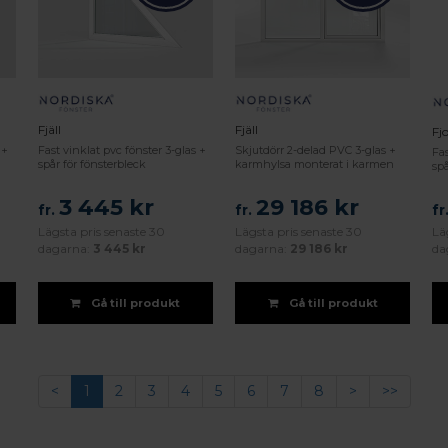
Fjäll
Fjäll
Fj
 +
Fast vinklat pvc fönster 3-glas +
Skjutdörr 2-delad PVC 3-glas +
Fas
spår för fönsterbleck
karmhylsa monterat i karmen
spå
3 445 kr
29 186 kr
fr.
fr.
fr
Lägsta pris senaste 30
Lägsta pris senaste 30
Lä
dagarna:
3 445 kr
dagarna:
29 186 kr
da
Gå till produkt
Gå till produkt
<
1
2
3
4
5
6
7
8
>
>>