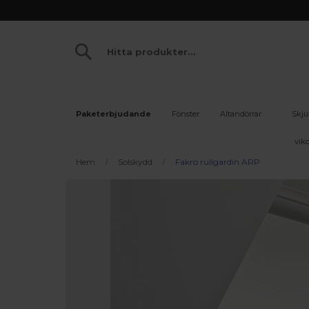
Paketerbjudande
Fönster
Altandörrar
Skju
vikd
Hem
Solskydd
Fakro rullgardin ARP