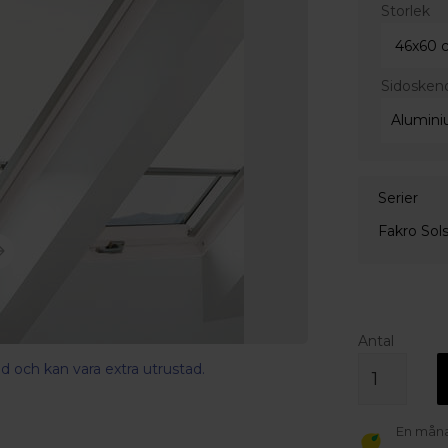
Storlek
Sidosken
Serier
Fakro Sol
Antal
d och kan vara extra utrustad.
En månad