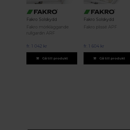
Fakro Solskydd
Fakro Solskydd
Fakro mörkläggande
Fakro plissé APF
rullgardin ARF
fr.
1 042 kr
fr.
1 604 kr
Gå till produkt
Gå till produkt