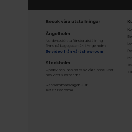
Besök våra utställningar
K
Ko
Ängelholm
Be
Nordens största fönsterutställning
Le
finns på Lagegatan 24 i Ängelholm
Re
Se video från vårt showroom
Mo
Stockholm
Te
Upplev och inspireras av våra produkter
Ti
hos Victrix inredarna.
Ranhammarsvägen 20E
168 67 Bromma