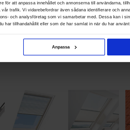
e för att anpassa innehållet och annonserna till användarna, tillh
 och inte solskyddets mått. Detta solskydd passar enbar
vår trafik. Vi vidarebefordrar även sådana identifierare och anna
 för mer information.
nnons- och analysföretag som vi samarbetar med. Dessa kan i sin
har tillhandahållit eller som de har samlat in när du har använt 
informationsbricka där produktens mått står angivet. D
ss före beställning.
Anpassa
kas på beställning. Solskydd ej returneras.