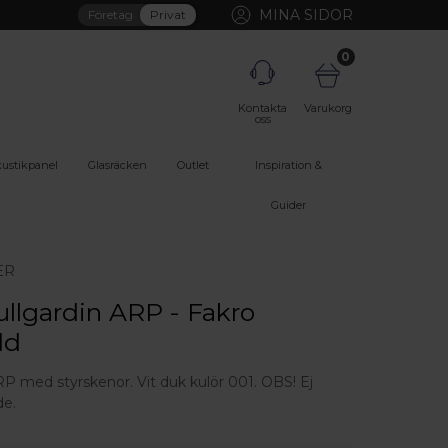
MINA SIDOR
Företag
Privat
0
Kontakta
Varukorg
oss
ustikpanel
Glasräcken
Outlet
Inspiration &
Guider
ER
ullgardin ARP - Fakro
dd
RP med styrskenor. Vit duk kulör 001. OBS! Ej
e.