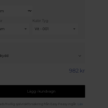
or
Kulör Tyg
skydd
982
kr
Lägg i kundvagn
s frivillig självriskförsäkring från Easy Peasy ingår.
Läs