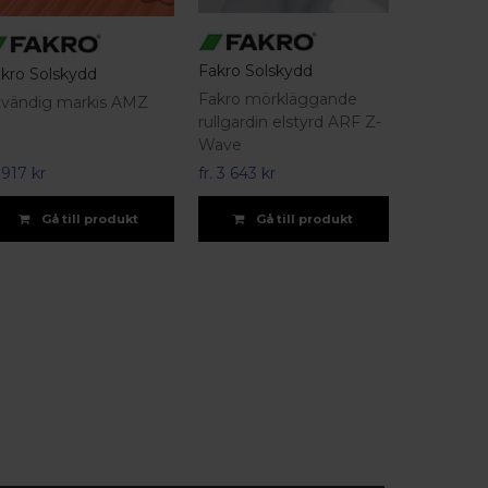
Fakro Solskydd
kro Solskydd
Fakro mörkläggande
tvändig markis AMZ
rullgardin elstyrd ARF Z-
Wave
.
917 kr
fr.
3 643 kr
Gå till produkt
Gå till produkt