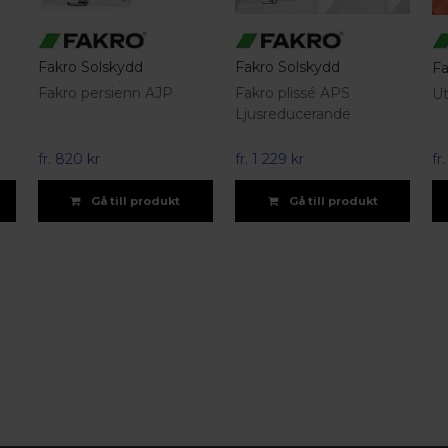
Fakro Solskydd
Fakro Solskydd
Fa
Fakro persienn AJP
Fakro plissé APS
U
Ljusreducerande
fr.
820 kr
fr.
1 229 kr
fr
Gå till produkt
Gå till produkt