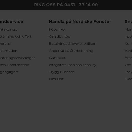
RING OSS PÅ 0431 - 37 14 00
undservice
Handla på Nordiska Fönster
Sn
ntakta oss
Köpvillkor
Mont
ställning och offert
Om ditt köp
Insp
verans
Betalnings & leveransvillkor
Kun
klamation
Ångerrätt & återbetalning
Vanl
nteringsanvisningar
Garantier
Åter
knisk information
Integritets- och cookiepolicy
Om
llgänglighet
Trygg E-handel
Ledi
Om Oss
Bla