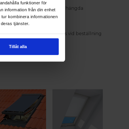
andahålla funktioner för
t öppningsbara pivå- och topphängda
n information från din enhet
 tur kombinera informationen
deras tjänster.
et är detta mått som används vid beställning
Tillåt alla