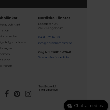
abblänkar
Nordiska Fönster
Lagegatan 24
erat och klart
262 71 Ängelholm
iration
skapsbanken
0431 - 37 14 00
iga frågor och svar
info@nordiskafonster.se
försäljare
Org Nr: 556810-2940
dömen
Se alla våra öppettider
ga jobb
ck Month
Chatta med oss