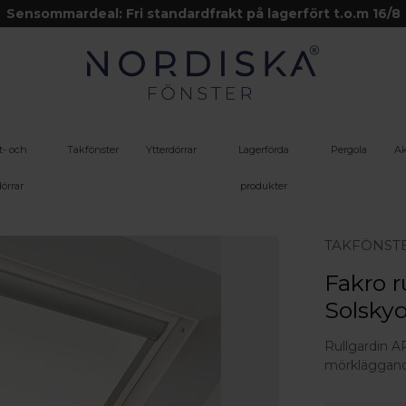
Sensommardeal: Fri standardfrakt på lagerfört t.o.m 16/8
t- och
Takfönster
Ytterdörrar
Lagerförda
Pergola
Ak
örrar
produkter
TAKFÖNST
Fakro r
Solsky
Rullgardin A
mörkläggand