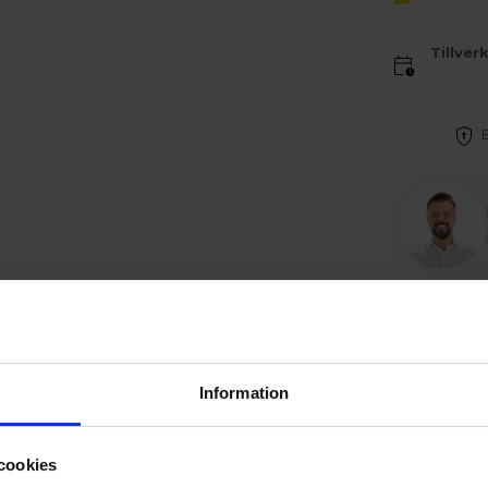
Tillver
Betala direkt, s
sningar
Information
gande!
ill även vid sidorna. Naturanodiserade sidskenor och kass
t "Elstyrd rullgardin". Monteras enkelt med medföljande a
cookies