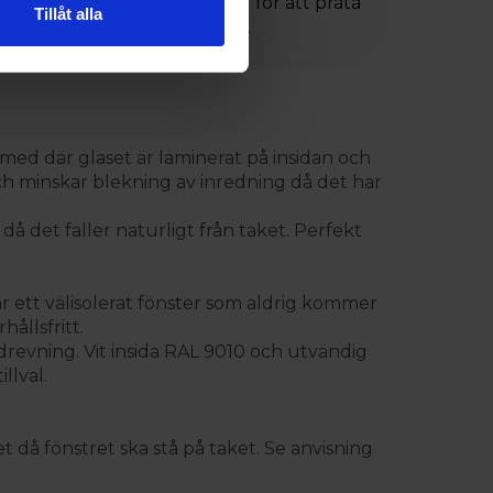
Behöver du hjälp? Klicka här för att prata
Tillåt alla
med någon av våra experter.
 med där glaset är laminerat på insidan och
och minskar blekning av inredning då det har
 då det faller naturligt från taket. Perfekt
r ett välisolerat fönster som aldrig kommer
ållsfritt.
drevning. Vit insida RAL 9010 och utvändig
llval.
 då fönstret ska stå på taket. Se anvisning