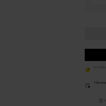
En månad
Tillver