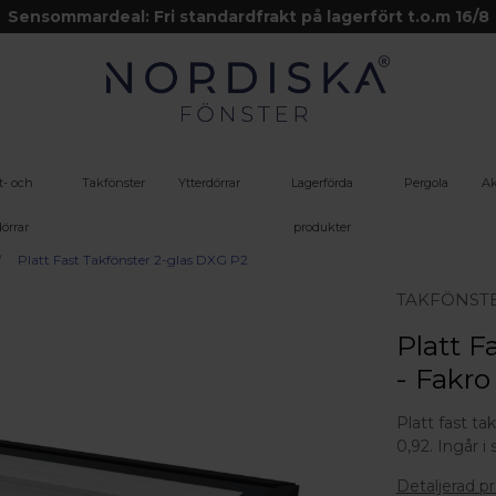
Sensommardeal: Fri standardfrakt på lagerfört t.o.m 16/8
t- och
Takfönster
Ytterdörrar
Lagerförda
Pergola
Ak
örrar
produkter
Platt Fast Takfönster 2-glas DXG P2
TAKFÖNST
Platt F
- Fakro
Platt fast t
0,92. Ingår i
Detaljerad p