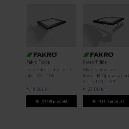
Fakro Tidlös
Fakro Tidlös
Platt Fast Takfönster 3-
Platt Takfönster
glas DXF DU6
Manuellt Öppningsbar
3-glas DMF DU6
fr.
19 386 kr
fr.
23 118 kr
Gå till produkt
Gå till produkt