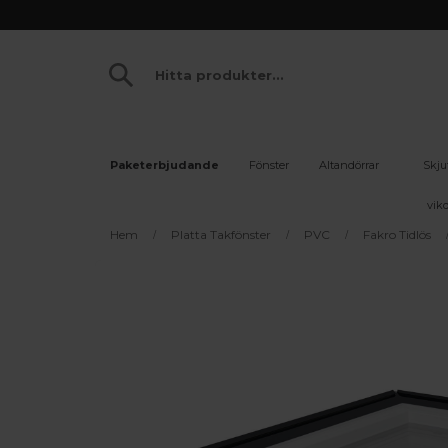
Paketerbjudande
Fönster
Altandörrar
Skju
vikd
Hem
Platta Takfönster
PVC
Fakro Tidlös