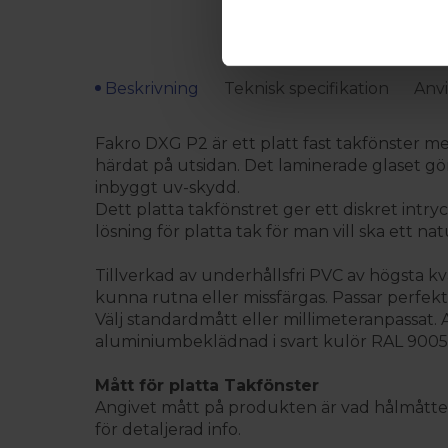
Beskrivning
Teknisk specifikation
Anvi
Fakro DXG P2 är ett platt fast takfönster me
härdat på utsidan. Det laminerade glaset gö
inbyggt uv-skydd.
Dett platta takfönstret ger ett diskret intryc
lösning för platta tak för man vill ska ett natu
Tillverkad av underhållsfri PVC av högsta k
kunna rutna eller missfärgas. Passar perfekt 
Välj standardmått eller millimeteranpassat. 
aluminiumbeklädnad i svart kulör RAL 9005. De
Mått för platta Takfönster
Angivet mått på produkten är vad hålmåttet 
för detaljerad info.