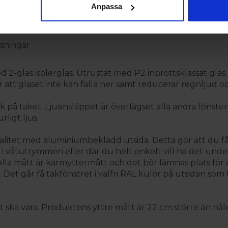
Anpassa
sningar
d 2-glas isolerglas. Utrustat med P2 inbrottsklassat glas
r att glaset inte kan falla ner samt reducerar regnljud 
k på taket. Ljusinsläppet är överlägset alla andra fönster
rligt ljus.
valitet med aluminiumbeklädd utsida. Detta gör att du få
i våtutrymmen eller där du helt enkelt vill ha det underh
Alla mått är karmyttermått och det bör lämnas plats för 
t går få takfönstret i valfri RAL kulör på utsidan som ti
ska vara. Produktens yttre mått är 22 cm större än hålet