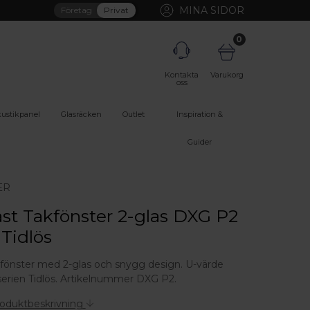
MINA SIDOR
Företag
Privat
0
Kontakta
Varukorg
oss
ustikpanel
Glasräcken
Outlet
Inspiration &
Guider
ER
ast Takfönster 2-glas DXG P2
 Tidlös
akfönster med 2-glas och snygg design. U-värde
 serien Tidlös. Artikelnummer DXG P2.
roduktbeskrivning