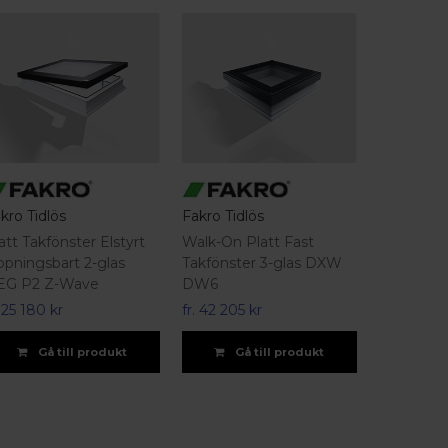
kro Tidlös
Fakro Tidlös
att Takfönster Elstyrt
Walk-On Platt Fast
pningsbart 2-glas
Takfönster 3-glas DXW
EG P2 Z-Wave
DW6
.
25 180 kr
fr.
42 205 kr
Gå till produkt
Gå till produkt