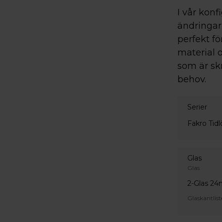
I vår konf
ändringar 
perfekt fö
material o
som är sk
behov.
Serier
Fakro Tidl
Glas
Glas
2-Glas 2
Glaskantlist