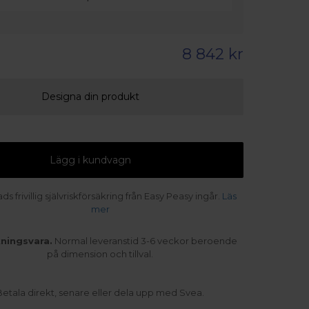
8 842 kr
Designa din produkt
Lägg i kundvagn
s frivillig självriskförsäkring från Easy Peasy ingår.
Läs
mer
kningsvara.
Normal leveranstid 3-6 veckor beroende
på dimension och tillval.
Betala direkt, senare eller dela upp med Svea.