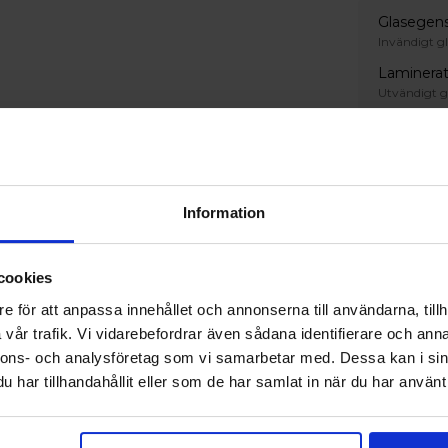
Glasegen
Invändigt gl
Laminerat
Utvändigt g
Härdat pe
Färg
Invändig ku
Information
RAL 9010
Utvändig ku
cookies
RAL 9005
e för att anpassa innehållet och annonserna till användarna, tillh
vår trafik. Vi vidarebefordrar även sådana identifierare och anna
Extrautru
nnons- och analysföretag som vi samarbetar med. Dessa kan i sin
Tillval
har tillhandahållit eller som de har samlat in när du har använt 