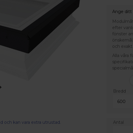
Ange ditt
Modulmått 
efter van
fönster a
önskemål.
och exakt 
Alla våra 
specifikat
specialmå
Bredd
Antal
d och kan vara extra utrustad.