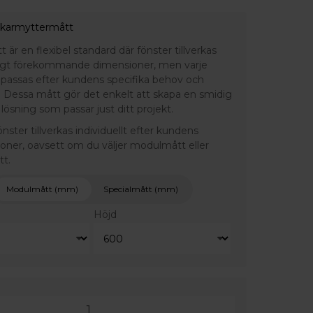
 karmyttermått
är en flexibel standard där fönster tillverkas
ligt förekommande dimensioner, men varje
npassas efter kundens specifika behov och
 Dessa mått gör det enkelt att skapa en smidig
lösning som passar just ditt projekt.
fönster tillverkas individuellt efter kundens
ioner, oavsett om du väljer modulmått eller
tt.
Modulmått (mm)
Specialmått (mm)
Höjd