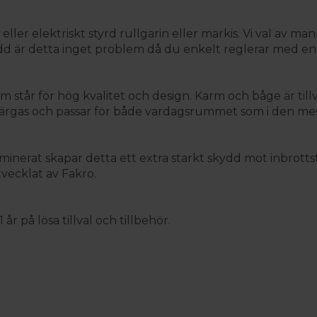
ler elektriskt styrd rullgarin eller markis. Vi val av ma
kydd är detta inget problem då du enkelt reglerar med en 
står för hög kvalitet och design. Karm och båge är til
ärgas och passar för både vardagsrummet som i den mes
minerat skapar detta ett extra starkt skydd mot inbrott
vecklat av Fakro.
år på lösa tillval och tillbehör.