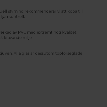
nuell styrning rekommenderar vi att köpa till
fjärrkontroll.
lverkad av PVC med extremt hög kvalitet.
t krävande miljö.
stjuven. Alla glas är dessutom topförseglade