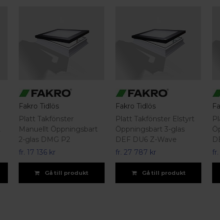
Fakro Tidlös
Fakro Tidlös
Fa
Platt Takfönster
Platt Takfönster Elstyrt
Pl
t
Manuellt Öppningsbart
Öppningsbart 3-glas
Öp
2-glas DMG P2
DEF DU6 Z-Wave
D
fr.
17 136 kr
fr.
27 787 kr
fr
Gå till produkt
Gå till produkt