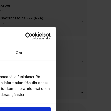
skaper
as
 säkerhetsglas 33.2 (P2A)
las
rsonsäkerhetsglas
lör
Om
lör
andahålla funktioner för
n information från din enhet
stning
 tur kombinera informationen
deras tjänster.