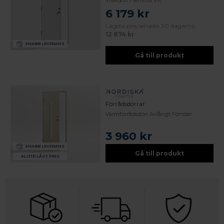
Ytterdörr Hemfrid Vit
6 179 kr
Lägsta pris senaste 30 dagarna:
12 874 kr
SNABB LEVERANS
Gå till produkt
Förrådsdörrar
Varmförrådsdörr Avlångt Fönster
3 960 kr
SNABB LEVERANS
Gå till produkt
ALLTID LÅGT PRIS