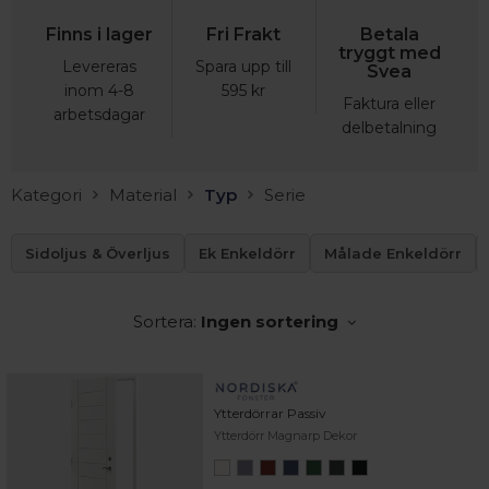
Finns i lager
Fri Frakt
Betala
tryggt med
Levereras
Spara upp till
Svea
inom 4-8
595 kr
Faktura eller
arbetsdagar
delbetalning
Kategori
Material
Typ
Serie
Sidoljus & Överljus
Ek Enkeldörr
Målade Enkeldörr
Sortera:
Ingen sortering
Ytterdörrar Passiv
Ytterdörr Magnarp Dekor