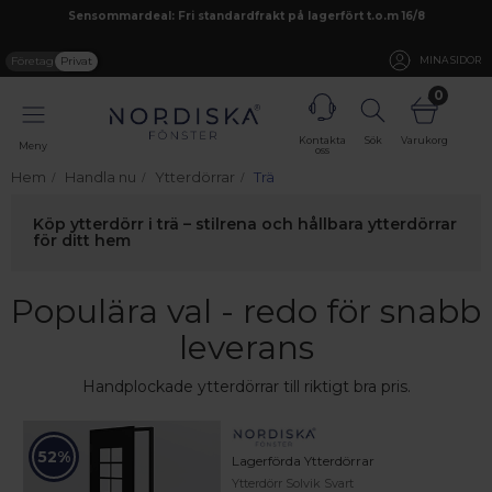
Sensommardeal: Fri standardfrakt på lagerfört t.o.m 16/8
Företag
Privat
MINA SIDOR
0
Kontakta
Sök
Varukorg
Meny
oss
Hem
Handla nu
Ytterdörrar
Trä
Köp ytterdörr i trä – stilrena och hållbara ytterdörrar
för ditt hem
Populära val - redo för snabb
leverans
Handplockade ytterdörrar till riktigt bra pris.
52%
Lagerförda Ytterdörrar
Ytterdörr Solvik Svart