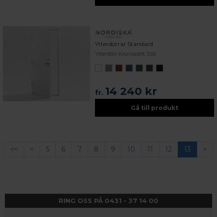
Ytterdörrar Standard
Ytterdörr Kronoslätt Slät
14 240 kr
fr.
Gå till produkt
<<
<
5
6
7
8
9
10
11
12
13
>
RING OSS PÅ 0431 - 37 14 00