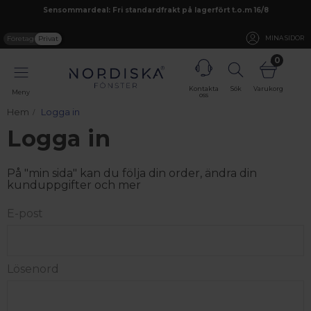
Sensommardeal: Fri standardfrakt på lagerfört t.o.m 16/8
Företag
Privat
MINA SIDOR
0
Kontakta
Sök
Varukorg
Meny
oss
Hem
Logga in
Logga in
På "min sida" kan du följa din order, ändra din
kunduppgifter och mer
E-post
Lösenord