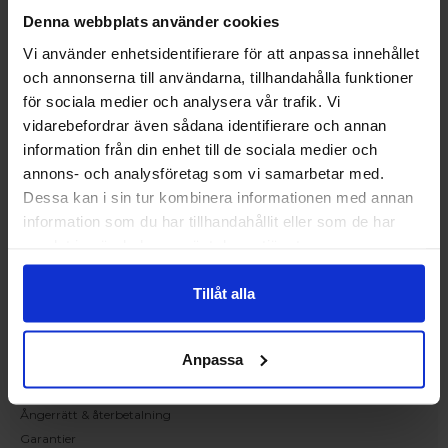
Upplev och inspireras av våra produkter
Denna webbplats använder cookies
hos Victrix inredarna.
Vi använder enhetsidentifierare för att anpassa innehållet
Ranhammarsvägen 20E
och annonserna till användarna, tillhandahålla funktioner
168 67 Bromma
för sociala medier och analysera vår trafik. Vi
Kundservice
vidarebefordrar även sådana identifierare och annan
Kontakta oss
information från din enhet till de sociala medier och
Beställning och offert
annons- och analysföretag som vi samarbetar med.
Leverans
Dessa kan i sin tur kombinera informationen med annan
Reklamation
information som du har tillhandahållit eller som de har
Monteringsanvisningar
samlat in när du har använt deras tjänster.
Teknisk information
Tillgänglighet
Tillåt alla
Handla på Nordiska Fönster
Köpvillkor
Anpassa
Om ditt köp
Betalnings & leveransvillkor
Ångerrätt & återbetalning
Garantier