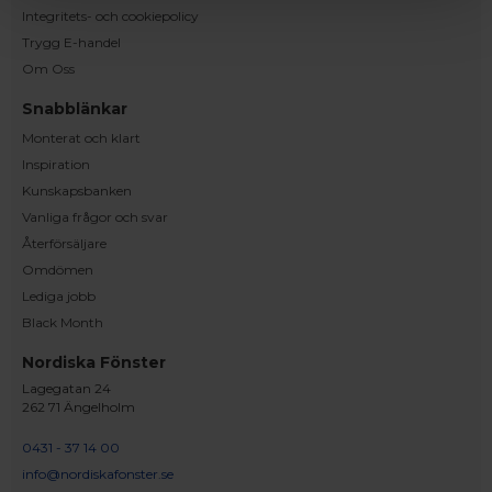
Integritets- och cookiepolicy
Trygg E-handel
Om Oss
Snabblänkar
Monterat och klart
Inspiration
Kunskapsbanken
Vanliga frågor och svar
Återförsäljare
Omdömen
Lediga jobb
Black Month
Nordiska Fönster
Lagegatan 24
262 71 Ängelholm
0431 - 37 14 00
info@nordiskafonster.se