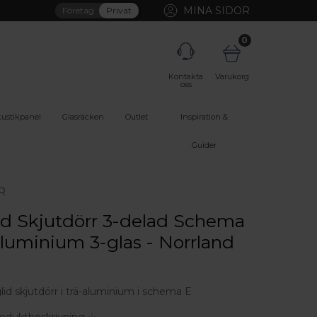
MINA SIDOR
Företag
Privat
0
Kontakta
Varukorg
oss
ustikpanel
Glasräcken
Outlet
Inspiration &
Guider
R
id Skjutdörr 3-delad Schema
luminium 3-glas - Norrland
glid skjutdörr i trä-aluminium i schema E