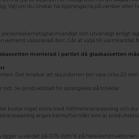
ög. Välj om du önskar ha öppningarna på vänster eller hö
t personsäkerhetsglas invändigt och utvändigt enligt la
 extremt välisolerad dörr. Går at välja till varmkantlist
skassetten monterad i partiet då glaskassetten mås
rr
en. Det innebär att skjutdörren bör vara cirka 20 mm m
ir rätt. Se produktblad för sprängskiss på trösklar.
 Det kostar inget extra med millimeteranpassning och du k
imeteranpassning anges karmyttermått som är produktens
2
s ligger u-värdet på 0,75 W/m
K på hela konstruktionen