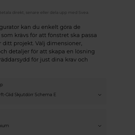
med Svea.
Frakt inom Sverige från 995 kr
igurator kan du enkelt göra de
som krävs för att fönstret ska passa
r ditt projekt. Välj dimensioner,
ch detaljer för att skapa en lösning
räddarsydd för just dina krav och
yp
yft-Glid Skjutdörr Schema E
nium