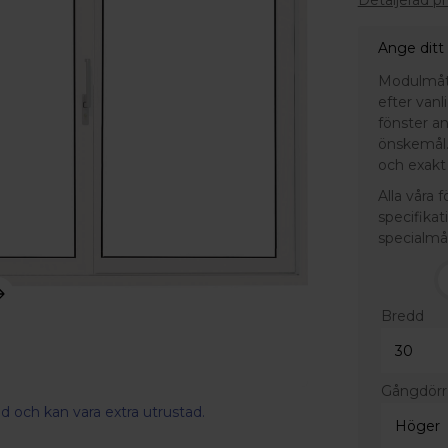
Detaljerad p
Ange ditt
Modulmått 
efter van
fönster a
önskemål.
och exakt 
Alla våra 
specifikat
specialmå
Bredd
Gångdör
d och kan vara extra utrustad.