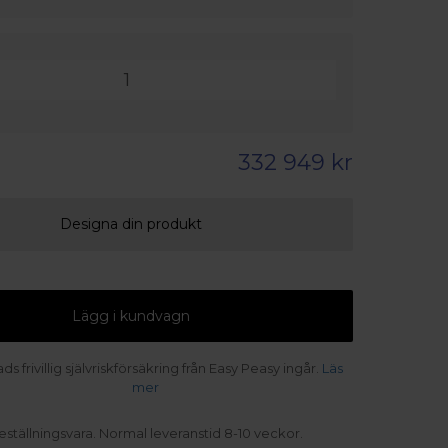
332 949 kr
Designa din produkt
Lägg i kundvagn
s frivillig självriskförsäkring från Easy Peasy ingår.
Läs
mer
eställningsvara. Normal leveranstid 8-10 veckor.