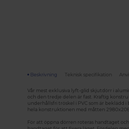
Beskrivning
Teknisk specifikation
Anvi
Vår mest exklusiva lyft-glid skjutdörr i alum
och den tredje delen är fast. Kraftig konst
underhållsfri tröskel i PVC som är beklädd i
hela konstruktionen med måtten 2980x2080m
För att öppna dörren roteras handtaget och dö
handtaget för att fixera läget. Fördelen med 