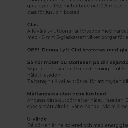
göra upp till 6,5 meter bred och 2,8 meter h
bäst för just din bostad.
Glas
Alla våra skjutdörrar är försedda med härda
med 48 mm 3-glaskassett vilket borgar för en
OBS!
Denna Lyft-Glid levereras med gla
Så här mäter du storleken på din skjut
dö
Skjutdörren ska ha 10 mm drevning runt karm
hålet i fasaden.
Ta hänsyn till val av tröskel för att höjden bl
Måttanpassa utan extra kostnad
Anpassa din skjutdörr efter hålet i fasaden.
specialmått direkt i vår e-handel. Vid mill
U-värde
Då dörren är helisolerad och med energigla