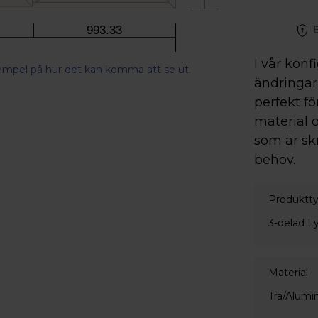
Betala direkt, senare eller dela upp 
993.33
I vår konf
xempel på hur det kan komma att se ut.
ändringar 
perfekt fö
material o
som är sk
behov.
Produktt
3-delad L
Material
Trä/Alumi