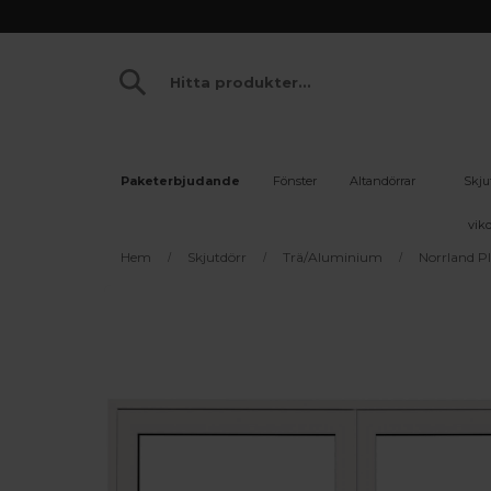
Paketerbjudande
Fönster
Altandörrar
Skju
vikd
Hem
Skjutdörr
Trä/Aluminium
Norrland P