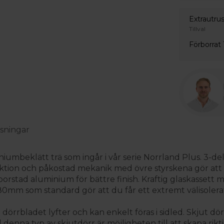
Extrautru
Tillval
Förborrat
sningar
iniumbeklätt trä som ingår i vår serie Norrland Plus. 3-de
ruktion och påkostad mekanik med övre styrskena gör att
 borstad aluminium för bättre finish. Kraftig glaskassett
m som standard gör att du får ett extremt välisolerat
rrbladet lyfter och kan enkelt föras i sidled. Skjut dörr
denna typ av skjutdörr är möjligheten till att skapa rikt