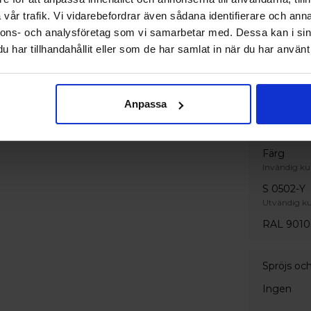
vår trafik. Vi vidarebefordrar även sådana identifierare och anna
Standard
nnons- och analysföretag som vi samarbetar med. Dessa kan i sin
har tillhandahållit eller som de har samlat in när du har använt 
Handtag
Invändigt 
Silverfärg
Anpassa
Dragskål 
Färg
Invändig ku
S 0502-Y
Utvändig ku
RAL 9010
Spröjs oc
Ingen