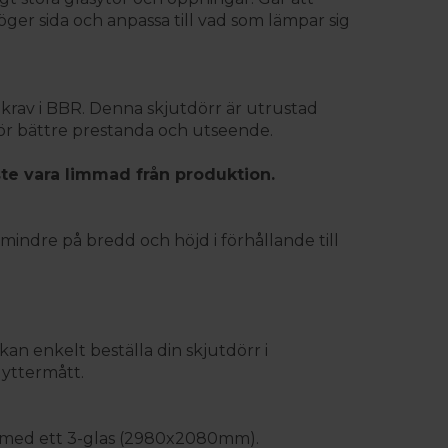
ger sida och anpassa till vad som lämpar sig
gkrav i BBR. Denna skjutdörr är utrustad
 för bättre prestanda och utseende.
te vara limmad från produktion.
indre på bredd och höjd i förhållande till
an enkelt beställa din skjutdörr i
 yttermått.
 med ett 3-glas (2980x2080mm).