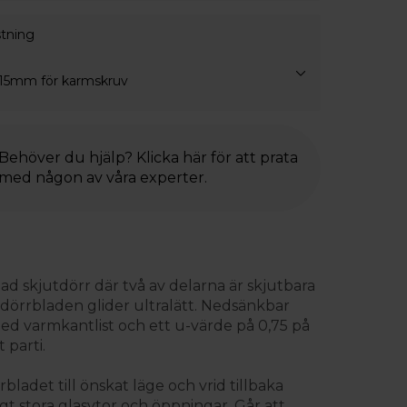
stning
 15mm för karmskruv
Behöver du hjälp? Klicka här för att prata
med någon av våra experter.
lad skjutdörr där två av delarna är skjutbara
 dörrbladen glider ultralätt. Nedsänkbar
 med varmkantlist och ett u-värde på 0,75 på
 parti.
bladet till önskat läge och vrid tillbaka
igt stora glasytor och öppningar. Går att