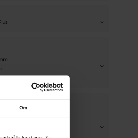
Plus
8mm
er
skaper
as
Om
rsonsäkerhetsglas
las
rsonsäkerhetsglas
andahålla funktioner för