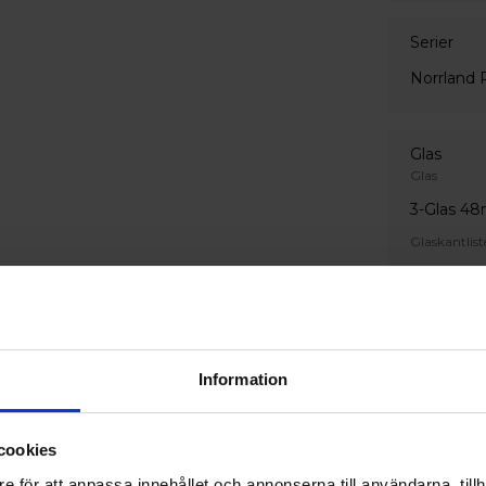
Serier
Norrland 
Glas
Glas
3-Glas 4
Glaskantlist
Vit
Glasegen
Invändigt gl
Information
Härdat pe
Utvändigt g
cookies
Härdat pe
e för att anpassa innehållet och annonserna till användarna, tillh
Ornament