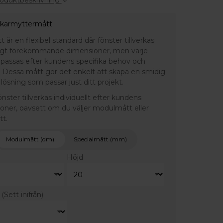
roduktbeskrivning
 karmyttermått
är en flexibel standard där fönster tillverkas
ligt förekommande dimensioner, men varje
npassas efter kundens specifika behov och
 Dessa mått gör det enkelt att skapa en smidig
lösning som passar just ditt projekt.
fönster tillverkas individuellt efter kundens
ioner, oavsett om du väljer modulmått eller
tt.
Modulmått (dm)
Specialmått (mm)
Höjd
r
(Sett inifrån)