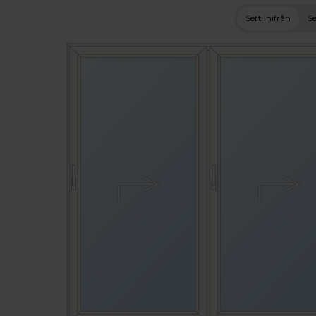
Sett inifrån
Se