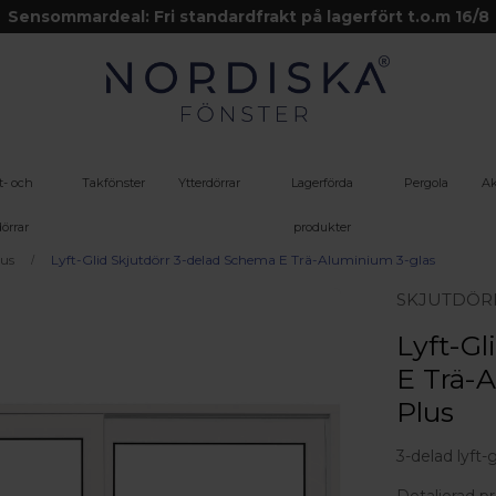
Sensommardeal: Fri standardfrakt på lagerfört t.o.m 16/8
t- och
Takfönster
Ytterdörrar
Lagerförda
Pergola
Ak
örrar
produkter
lus
Lyft-Glid Skjutdörr 3-delad Schema E Trä-Aluminium 3-glas
SKJUTDÖR
Lyft-Gl
E Trä-A
Plus
3-delad lyft-