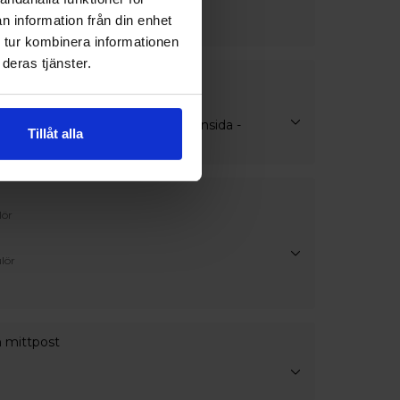
n information från din enhet
 tur kombinera informationen
deras tjänster.
handtag
at handtag utan cylinder endast insida -
Tillåt alla
utsida
lör
lör
h mittpost