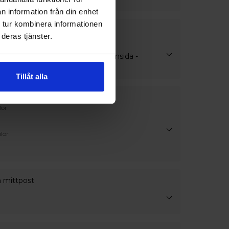
n information från din enhet
 tur kombinera informationen
deras tjänster.
handtag
at handtag utan cylinder endast insida -
utsida
Tillåt alla
lör
lör
h mittpost