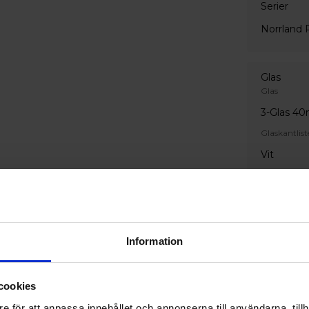
Serier
Norrland 
Glas
Glas
3-Glas 4
Glaskantlist
Vit
Glasegen
Invändigt gl
Härdat pe
Information
Utvändigt g
Härdat pe
cookies
Ornament
e för att anpassa innehållet och annonserna till användarna, tillh
Standard