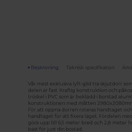
Beskrivning
Teknisk specifikation
Anvi
Vår mest exklusiva lyft-glid trä skjutdörr so
delen är fast. Kraftig konstruktion och påk
tröskel i PVC som är beklädd i borstad alumi
konstruktionen med måtten 2980x2080mm som
För att öppna dörren roteras handtaget och dö
handtaget för att fixera läget. Fördelen med 
göra upp till 6,5 meter bred och 2,8 meter h
bäst för just din bostad.