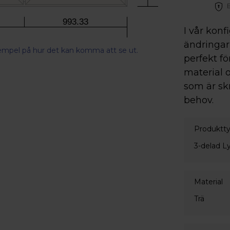
Betala direkt, s
993.33
I vår konf
ändringar 
xempel på hur det kan komma att se ut.
perfekt fö
material o
som är sk
behov.
Produktt
3-delad L
Material
Trä