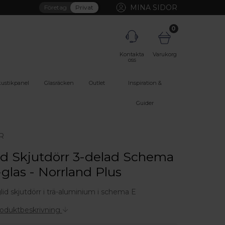
MINA SIDOR
Företag
Privat
0
Kontakta
Varukorg
oss
ustikpanel
Glasräcken
Outlet
Inspiration &
Guider
R
id Skjutdörr 3-delad Schema
-glas - Norrland Plus
glid skjutdörr i trä-aluminium i schema E
roduktbeskrivning