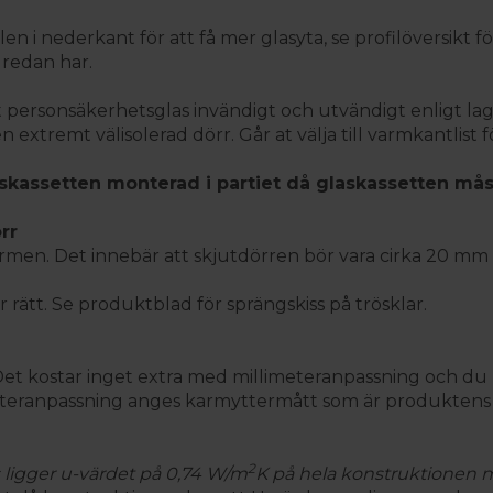
en i nederkant för att få mer glasyta, se profilöversikt fö
redan har.
t personsäkerhetsglas invändigt och utvändigt enligt la
 extremt välisolerad dörr. Går at välja till varmkantlist
skassetten monterad i partiet då glaskassetten mås
rr
en. Det innebär att skjutdörren bör vara cirka 20 mm m
ir rätt. Se produktblad för sprängskiss på trösklar.
 Det kostar inget extra med millimeteranpassning och du k
imeteranpassning anges karmyttermått som är produktens
2
 ligger u-värdet på 0,74 W/m
K på hela konstruktionen 