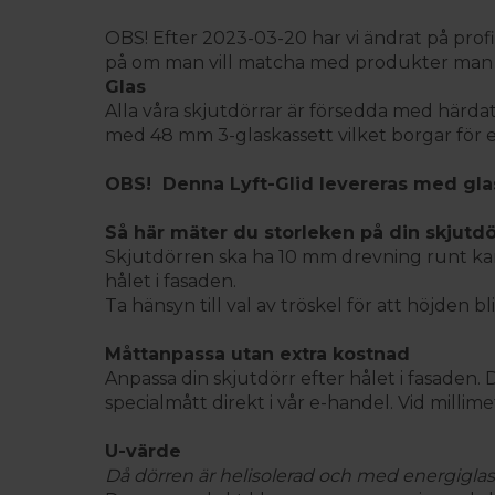
OBS! Efter 2023-03-20 har vi ändrat på profil
på om man vill matcha med produkter man 
Glas
Alla våra skjutdörrar är försedda med härda
med 48 mm 3-glaskassett vilket borgar för en
OBS!
Denna Lyft-Glid levereras med gla
Så här mäter du storleken på din skjut
dö
Skjutdörren ska ha 10 mm drevning runt karm
hålet i fasaden.
Ta hänsyn till val av tröskel för att höjden bl
Måttanpassa utan extra kostnad
Anpassa din skjutdörr efter hålet i fasaden.
specialmått direkt i vår e-handel. Vid mill
U-värde
Då dörren är helisolerad och med energiglas