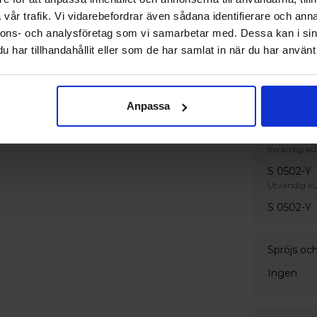
vår trafik. Vi vidarebefordrar även sådana identifierare och anna
nnons- och analysföretag som vi samarbetar med. Dessa kan i sin
Handtag
har tillhandahållit eller som de har samlat in när du har använt 
Invändigt 
Silverfärg
Dragskål 
Anpassa
Färg
Invändig ku
S 0502-Y
Utvändig ku
S 0502-Y
Spröjs oc
Ingen