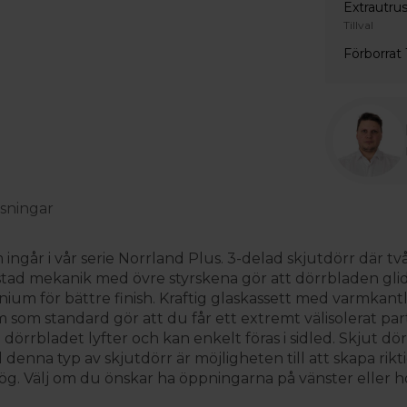
Extrautru
Tillval
Förborrat
sningar
m ingår i vår serie Norrland Plus. 3-delad skjutdörr där t
ostad mekanik med övre styrskena gör att dörrbladen glid
nium för bättre finish. Kraftig glaskassett med varmkantl
 standard gör att du får ett extremt välisolerat part
rrbladet lyfter och kan enkelt föras i sidled. Skjut dörr
denna typ av skjutdörr är möjligheten till att skapa rikt
ög. Välj om du önskar ha öppningarna på vänster eller hö