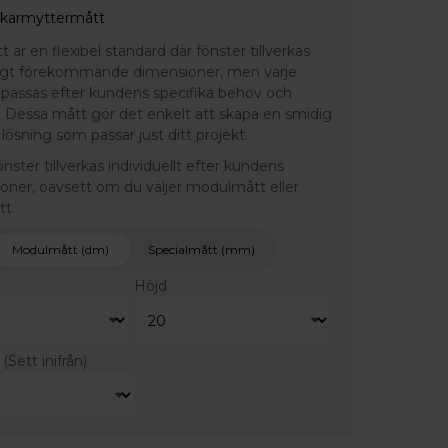
 karmyttermått
är en flexibel standard där fönster tillverkas
ligt förekommande dimensioner, men varje
npassas efter kundens specifika behov och
 Dessa mått gör det enkelt att skapa en smidig
lösning som passar just ditt projekt.
fönster tillverkas individuellt efter kundens
ioner, oavsett om du väljer modulmått eller
tt.
Modulmått (dm)
Specialmått (mm)
Höjd
r
(Sett inifrån)