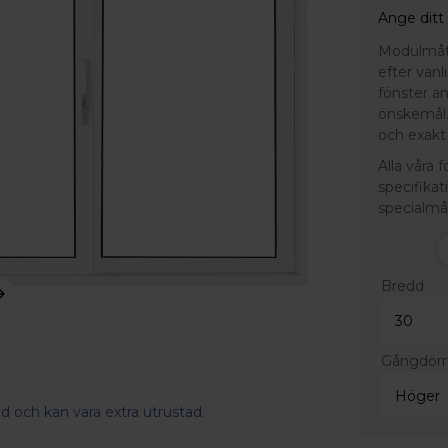
Ange ditt
Modulmått 
efter van
fönster a
önskemål.
och exakt 
Alla våra 
specifikat
specialmå
Bredd
Gångdör
d och kan vara extra utrustad.