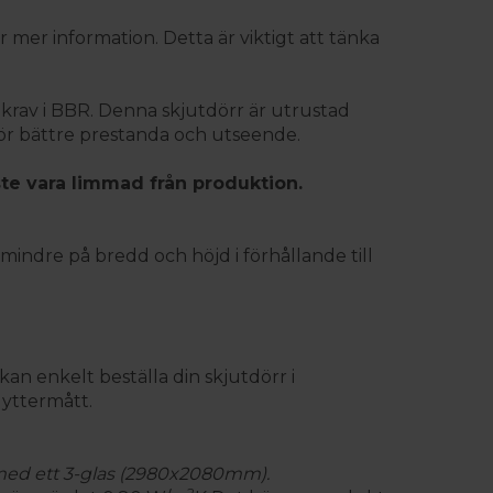
r mer information. Detta är viktigt att tänka
gkrav i BBR. Denna skjutdörr är utrustad
 för bättre prestanda och utseende.
te vara limmad från produktion.
indre på bredd och höjd i förhållande till
an enkelt beställa din skjutdörr i
 yttermått.
med ett 3-glas (2980x2080mm).
2