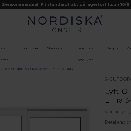
Sensommardeal: Fri standardfrakt på lagerfört t.o.m 16/8
t- och
Takfönster
Ytterdörrar
Lagerförda
Pergola
Ak
örrar
produkter
-Glid Skjutdörr 3-delad Schema E Trä 3-glas
SKJUTDÖR
Lyft-Gl
E Trä 3
3-delad lyft-
Detaljerad p