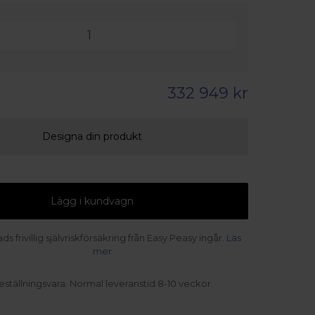
332 949 kr
Designa din produkt
Lägg i kundvagn
s frivillig självriskförsäkring från Easy Peasy ingår.
Läs
mer
eställningsvara. Normal leveranstid 8-10 veckor.