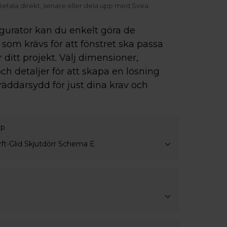
enare eller dela upp med Svea.
Frakt ino
igurator kan du enkelt göra de
som krävs för att fönstret ska passa
r ditt projekt. Välj dimensioner,
ch detaljer för att skapa en lösning
räddarsydd för just dina krav och
yp
yft-Glid Skjutdörr Schema E