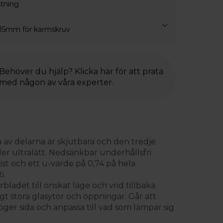
stning
 15mm för karmskruv
Behöver du hjälp? Klicka här för att prata
med någon av våra experter.
vå av delarna är skjutbara och den tredje
er ultralätt. Nedsänkbar underhållsfri
ist och ett u-värde på 0,74 på hela
i.
bladet till önskat läge och vrid tillbaka
igt stora glasytor och öppningar. Går att
ger sida och anpassa till vad som lämpar sig