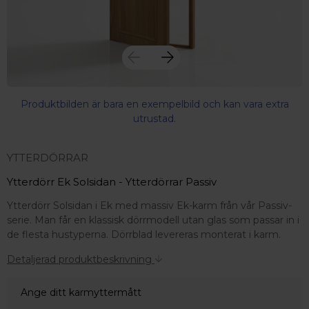
Produktbilden är bara en exempelbild och kan vara extra
utrustad.
YTTERDÖRRAR
Ytterdörr Ek Solsidan - Ytterdörrar Passiv
Ytterdörr Solsidan i Ek med massiv Ek-karm från vår Passiv-
serie. Man får en klassisk dörrmodell utan glas som passar in i
de flesta hustyperna. Dörrblad levereras monterat i karm.
Detaljerad produktbeskrivning
Ange ditt karmyttermått
 – med fokus på kvalitet, omtanke och djup kompetens.