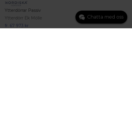
Ytterdörrar Passiv
Chatta med oss
Ytterdörr Ek Mölle
fr.
67 973 kr
Gå till produkt