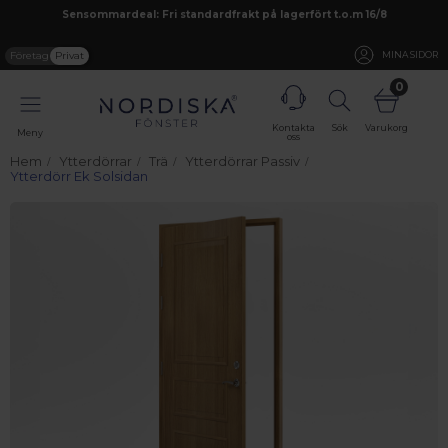
Sensommardeal: Fri standardfrakt på lagerfört t.o.m 16/8
Företag
Privat
MINA SIDOR
0
Kontakta
Sök
Varukorg
Meny
oss
Hem
Ytterdörrar
Trä
Ytterdörrar Passiv
Ytterdörr Ek Solsidan