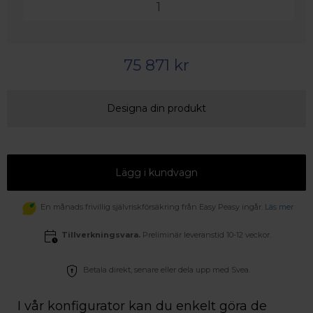
75 871 kr
Designa din produkt
Lägg i kundvagn
En månads frivillig självriskförsäkring från Easy Peasy ingår.
Läs mer
Tillverkningsvara.
Preliminär leveranstid 10-12 veckor.
Betala direkt, senare eller dela upp med Svea.
I vår konfigurator kan du enkelt göra de