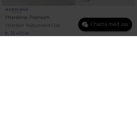
Ytterdörrar Premium
Chatta med oss
Ytterdörr Vejbystrand Glas
fr.
23 410 kr
Gå till produkt