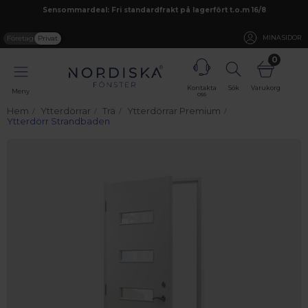
Sensommardeal: Fri standardfrakt på lagerfört t.o.m 16/8
Företag
Privat
MINA SIDOR
0
Kontakta
Sök
Varukorg
Meny
oss
Hem
Ytterdörrar
Trä
Ytterdörrar Premium
Ytterdörr Strandbaden