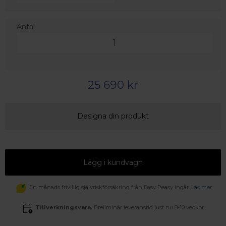
Antal
25 690 kr
Designa din produkt
Lägg i kundvagn
En månads frivillig självriskförsäkring från Easy Peasy ingår.
Läs mer
Tillverkningsvara.
Preliminär leveranstid just nu 8-10 veckor.