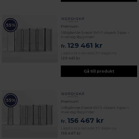
55%
Premium
Utåtgående 5-delat 5V0-5 vikparti 3-glas +
invändig låscylinder
129 461 kr
fr.
Lägsta pris senaste 30 dagarna:
129 461 kr
Gå till produkt
55%
Premium
Utåtgående 6-delat 6V1-5 vikparti 3-glas +
invändig låscylinder
156 467 kr
fr.
Lägsta pris senaste 30 dagarna:
156 467 kr