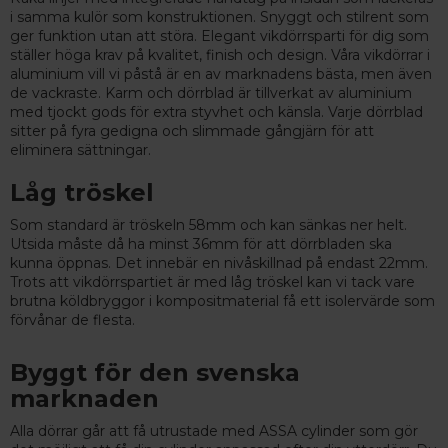
i samma kulör som konstruktionen. Snyggt och stilrent som
ger funktion utan att störa. Elegant vikdörrsparti för dig som
ställer höga krav på kvalitet, finish och design. Våra vikdörrar i
aluminium vill vi påstå är en av marknadens bästa, men även
de vackraste. Karm och dörrblad är tillverkat av aluminium
med tjockt gods för extra styvhet och känsla. Varje dörrblad
sitter på fyra gedigna och slimmade gångjärn för att
eliminera sättningar.
Låg tröskel
Som standard är tröskeln 58mm och kan sänkas ner helt.
Utsida måste då ha minst 36mm för att dörrbladen ska
kunna öppnas. Det innebär en nivåskillnad på endast 22mm.
Trots att vikdörrspartiet är med låg tröskel kan vi tack vare
brutna köldbryggor i kompositmaterial få ett isolervärde som
förvånar de flesta.
Byggt för den svenska
marknaden
Alla dörrar går att få utrustade med ASSA cylinder som gör