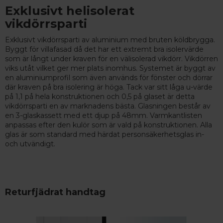
Exklusivt helisolerat
vikdörrsparti
Exklusivt vikdörrsparti av aluminium med bruten köldbrygga.
Byggt för villafasad då det har ett extremt bra isolervärde
som är långt under kraven för en välisolerad vikdörr. Vikdörren
viks utåt vilket ger mer plats inomhus. Systemet är byggt av
en aluminiumprofil som även används för fönster och dörrar
där kraven på bra isolering är höga. Tack var sitt låga u-värde
på 1,1 på hela konstruktionen och 0,5 på glaset är detta
vikdörrsparti en av marknadens bästa. Glasningen består av
en 3-glaskassett med ett djup på 48mm. Varmkantlisten
anpassas efter den kulör som är vald på konstruktionen. Alla
glas är som standard med härdat personsäkerhetsglas in-
och utvändigt.
Returfjädrat handtag