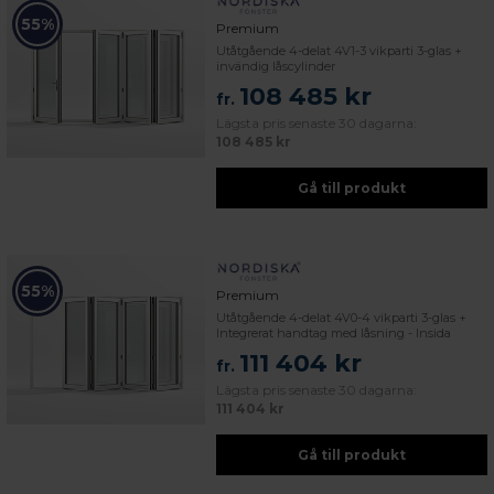
55%
Premium
Utåtgående 4-delat 4V1-3 vikparti 3-glas +
invändig låscylinder
108 485 kr
fr.
Lägsta pris senaste 30 dagarna:
108 485 kr
Gå till produkt
55%
Premium
Utåtgående 4-delat 4V0-4 vikparti 3-glas +
Integrerat handtag med låsning - Insida
111 404 kr
fr.
Lägsta pris senaste 30 dagarna:
111 404 kr
Gå till produkt