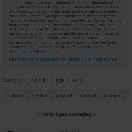
vikdörrar i eget varumärke till vikdörrar från Schüco. Vikdörrar i hel-
aluminium är starka och behöver sällan justeras efter installation. De är
tåliga, formstabila och aluminium är det bästa alternativet av material till
din vikdörr. Vikdörrar i vårt egna varumärke är kända för integrerade
handtag, lackerade detaljer så som dörrmagneter, handtag etc. Samtliga
modeller kan man enkelt sänka ner tröskeln så golvets insida linjerar
med ovankant av partiets tröskel. Det gör att gränsen mellan inne och
ute helt suddas ut och ditt vardagsrum blir ett med altan och natur. Alla
vikdörrar går att få i valfritt mått, valfri kulör samt i valfritt
öppningsschema. Hittar du inte vad du söker eller önskar offert är du
välkommen att kontakta oss. Många av våra modeller visar vi i vår
utställning i Ängelholm.
Läs mer om vikdörrar i Hel-aluminium - Klicka här.
Kategori
Material
Typ
Serie
2-delad
3-delad
4-delad
5-delad
6-delad
7
Sortera:
Ingen sortering
 – med fokus på kvalitet, omtanke och djup kompetens.