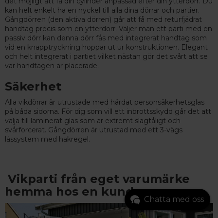
det möjligt att få din cylinder anpassad efter din ytterdörr. Du
kan helt enkelt ha en nyckel till alla dina dörrar och partier.
Gångdörren (den aktiva dörren) går att få med returfjädrat
handtag precis som en ytterdörr. Väljer man ett parti med en
passiv dörr kan denna dörr fås med integrerat handtag som
vid en knapptryckning hoppar ut ur konstruktionen. Elegant
och helt integrerat i partiet vilket nästan gör det svårt att se
var handtagen är placerade.
Säkerhet
Alla vikdörrar är utrustade med härdat personsäkerhetsglas
på båda sidorna. För dig som vill ett inbrottsskydd går det att
välja till laminerat glas som är extremt slagtåligt och
svårforcerat. Gångdörren är utrustad med ett 3-vägs
låssystem med hakregel.
Vikparti från eget varumärke
hemma hos en kund
Chatta med oss