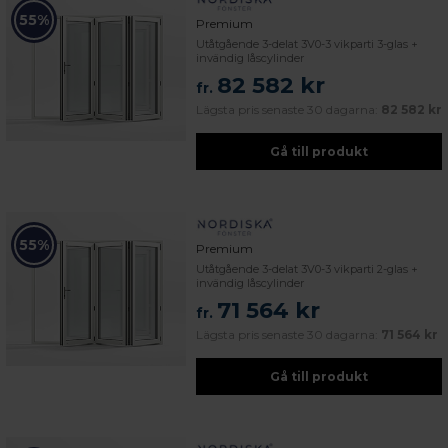
55%
Premium
Utåtgående 3-delat 3V0-3 vikparti 3-glas +
invändig låscylinder
82 582 kr
fr.
Lägsta pris senaste 30 dagarna:
82 582 kr
Gå till produkt
55%
Premium
Utåtgående 3-delat 3V0-3 vikparti 2-glas +
invändig låscylinder
71 564 kr
fr.
Lägsta pris senaste 30 dagarna:
71 564 kr
Gå till produkt