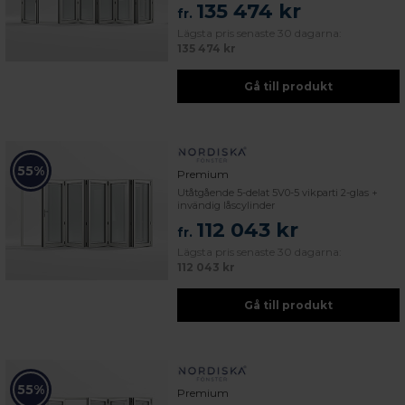
135 474 kr
fr.
Lägsta pris senaste 30 dagarna:
135 474 kr
Gå till produkt
55%
Premium
Utåtgående 5-delat 5V0-5 vikparti 2-glas +
invändig låscylinder
112 043 kr
fr.
Lägsta pris senaste 30 dagarna:
112 043 kr
Gå till produkt
55%
Premium