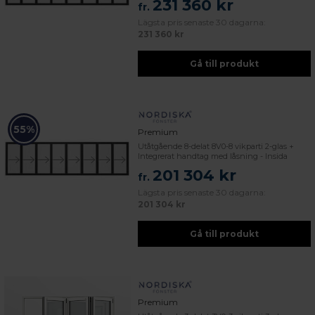
231 360 kr
fr.
Lägsta pris senaste 30 dagarna:
231 360 kr
Gå till produkt
55%
Premium
Utåtgående 8-delat 8V0-8 vikparti 2-glas +
Integrerat handtag med låsning - Insida
201 304 kr
fr.
Lägsta pris senaste 30 dagarna:
201 304 kr
Gå till produkt
Premium