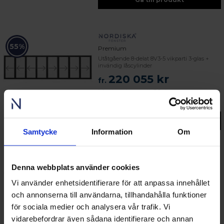
55%
Premium
Utåtgående 8-delat 8V3-5 vikparti 3-glas +
invändig låscylinder
220 055 kr
fr.
Lägsta pris senaste 30 dagarna:
220 055 kr
Gå till produkt
Samtycke
Information
Om
Denna webbplats använder cookies
55%
Premium
Utåtgående 7-delat 7V0-7 vikparti 2-glas +
Vi använder enhetsidentifierare för att anpassa innehållet
invändig låscylinder
och annonserna till användarna, tillhandahålla funktioner
157 318 kr
fr.
för sociala medier och analysera vår trafik. Vi
Lägsta pris senaste 30 dagarna:
vidarebefordrar även sådana identifierare och annan
157 318 kr