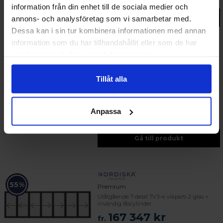
information från din enhet till de sociala medier och
Gå till produkt
annons- och analysföretag som vi samarbetar med.
Dessa kan i sin tur kombinera informationen med annan
information som du har tillhandahållit eller som de har
samlat in när du har använt deras tjänster.
55%
Premium
Utåtgående 7-delat 7V2-5 vikparti 2-glas +
Tillåt alla
invändig låscylinder
167 339 kr
fr.
Lägsta pris senaste 30 dagarna:
Anpassa
167 339 kr
Gå till produkt
55%
Premium
Utåtgående 7-delat 7V3-4 vikparti 2-glas +
invändig låscylinder
167 347 kr
fr.