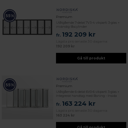
55%
Premium
Utåtgående 7-delat 7V3-4 vikparti 3-glas +
invändig låscylinder
192 209 kr
fr.
Lägsta pris senaste 30 dagarna:
192 209 kr
Gå till produkt
55%
Premium
Utåtgående 6-delat 6V0-6 vikparti 3-glas +
Integrerat handtag med låsning - Insida
163 224 kr
fr.
Lägsta pris senaste 30 dagarna:
163 224 kr
Gå till produkt