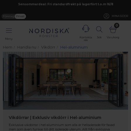
Sensommardeal: Fri standardfrakt på lagerfört t.o.m 16/8
Företag
Privat
MINA SIDOR
0
Kontakta
Sök
Varukorg
Meny
oss
Hem
Handla nu
Vikdörr
Hel-aluminium
Vikdörrar | Exklusiv vikdörr i Hel-aluminium
Exklusiva vikdörrar i hel-aluminium som alla är helisolerade för fasad
men som även funkar till ditt isolerade uterum. Allt från exklusiva