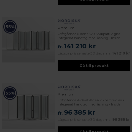
55%
Premium
Utåtgående 6-delat 6V0-6 vikparti 2-glas +
Integrerat handtag med låsning - Insida
141 210 kr
fr.
Lägsta pris senaste 30 dagarna:
141 210 kr
Gå till produkt
55%
Premium
Utåtgående 4-delat 4V0-4 vikparti 2-glas +
Integrerat handtag med låsning - Insida
96 385 kr
fr.
Lägsta pris senaste 30 dagarna:
96 385 kr
Gå till produkt