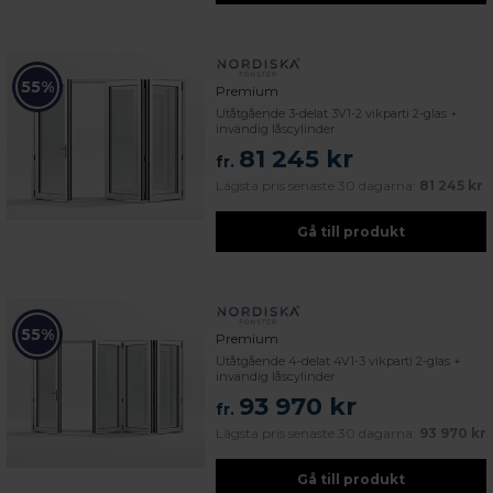
55%
Premium
Utåtgående 3-delat 3V1-2 vikparti 2-glas +
invändig låscylinder
81 245 kr
fr.
Lägsta pris senaste 30 dagarna:
81 245 kr
Gå till produkt
55%
Premium
Utåtgående 4-delat 4V1-3 vikparti 2-glas +
invändig låscylinder
93 970 kr
fr.
Lägsta pris senaste 30 dagarna:
93 970 kr
Gå till produkt