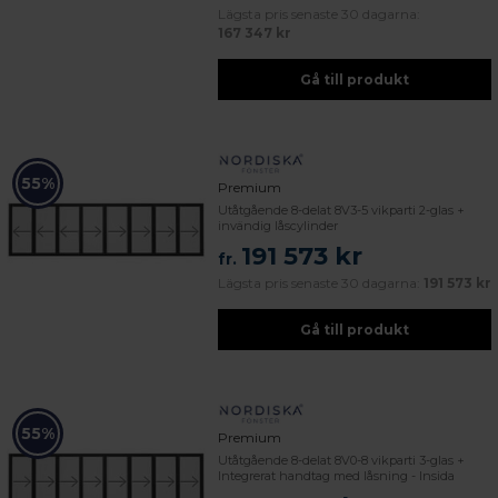
Lägsta pris senaste 30 dagarna:
167 347 kr
Gå till produkt
55%
Premium
Utåtgående 8-delat 8V3-5 vikparti 2-glas +
invändig låscylinder
191 573 kr
fr.
Lägsta pris senaste 30 dagarna:
191 573 kr
Gå till produkt
55%
Premium
Utåtgående 8-delat 8V0-8 vikparti 3-glas +
Integrerat handtag med låsning - Insida