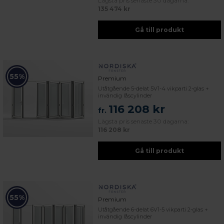
Lägsta pris senaste 30 dagarna:
135 474 kr
Gå till produkt
55%
Premium
Utåtgående 5-delat 5V1-4 vikparti 2-glas +
invändig låscylinder
116 208 kr
fr.
Lägsta pris senaste 30 dagarna:
116 208 kr
Gå till produkt
55%
Premium
Utåtgående 6-delat 6V1-5 vikparti 2-glas +
invändig låscylinder