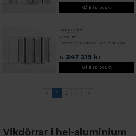
Gå till produkt
Premium
Utåtgående 4-delat 4V0-4 vikparti 3-glas
247 215 kr
fr.
Gå till produkt
<
1
2
>
>>
Vikdörrar i hel-aluminium