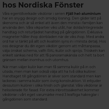
hos Nordiska Fönster
Våra egentillverkade vikdörrar i serien
Fjäll hel-aluminium
har en snygg design och smidig lösning. Den glider lätt på
skenorna och är så enkel att även den minsta i familjen kan
använda den. Våra vikpartier viks utåt, har dolda/integrerade
handtag och returfjädrat handtag på gångdörren. Exklusiva
magneter håller ihop dörrbladen när de viks ihop. Med andra
ord har vi tänkt på allt och kvalitén syns in i minsta detalj. Hos
oss designar du din egen vikdörr genom att måttanpassa,
välja önskat schema, valfri RAL-kulör och spröjs. Tröskeln kan
enkelt sänkas ned för att få panoramakänsla och helt ta bort
gränsen mellan inomhus och utomhus.
När man väljer kulör kan man få samma kulör på in och
utsida, men man kan också välja att ha två olika kulörer.
Handtaget till gångdörren är silver som standard men kan
lackeras i samma kulör som övrig konstruktion. Vi erbjuder
dessutom kulörer i olika finish och glanstal. Våra vikdörrar är
helisolerade för fasad. För extra inbrottssäkerhet kommer
vikdörrar i vårt eget varumärke med 3 kraftiga hakreglar i
gångdörren som standard.