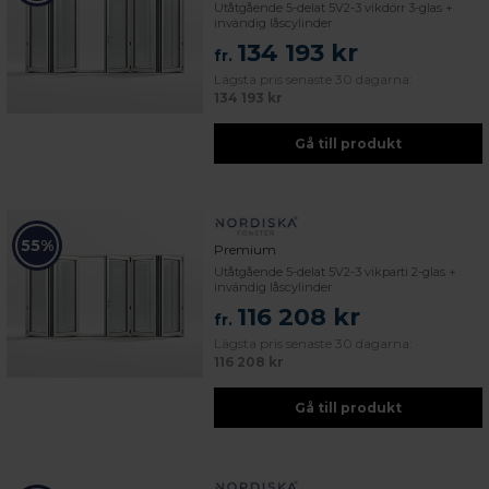
Utåtgående 5-delat 5V2-3 vikdörr 3-glas +
invändig låscylinder
134 193 kr
fr.
Lägsta pris senaste 30 dagarna:
134 193 kr
Gå till produkt
55%
Premium
Utåtgående 5-delat 5V2-3 vikparti 2-glas +
invändig låscylinder
116 208 kr
fr.
Lägsta pris senaste 30 dagarna:
116 208 kr
Gå till produkt