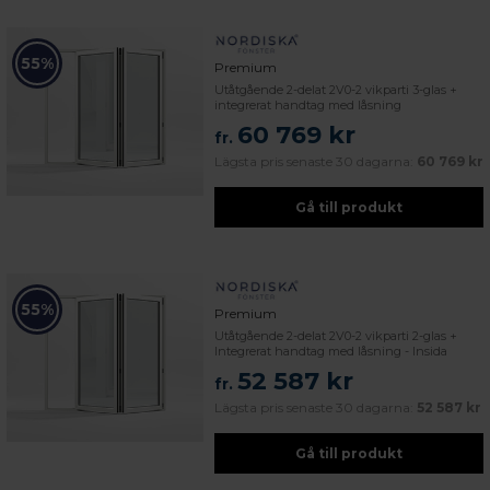
55%
Premium
Utåtgående 2-delat 2V0-2 vikparti 3-glas +
integrerat handtag med låsning
60 769 kr
fr.
Lägsta pris senaste 30 dagarna:
60 769 kr
Gå till produkt
55%
Premium
Utåtgående 2-delat 2V0-2 vikparti 2-glas +
Integrerat handtag med låsning - Insida
52 587 kr
fr.
Lägsta pris senaste 30 dagarna:
52 587 kr
Gå till produkt