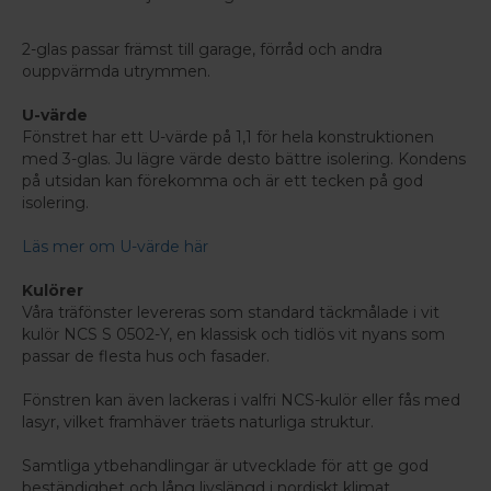
2-glas passar främst till garage, förråd och andra
ouppvärmda utrymmen.
U-värde
Fönstret har ett U-värde på 1,1 för hela konstruktionen
med 3-glas. Ju lägre värde desto bättre isolering. Kondens
på utsidan kan förekomma och är ett tecken på god
isolering.
Läs mer om U-värde här
Kulörer
Våra träfönster levereras som standard täckmålade i vit
kulör NCS S 0502-Y, en klassisk och tidlös vit nyans som
passar de flesta hus och fasader.
Fönstren kan även lackeras i valfri NCS-kulör eller fås med
lasyr, vilket framhäver träets naturliga struktur.
Samtliga ytbehandlingar är utvecklade för att ge god
beständighet och lång livslängd i nordiskt klimat.