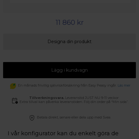
11 860 kr
Designa din produkt
Lägg i kundvagn
En månads frivillig självriskförsäkring från Easy Peasy ingår.
Läs mer
Tillverkningsvara.
Leveranstid JUST NU 9-11 veckor
Extra tillval kan påverka leveranstiden. Följ din order på “Min sida”.
Betala direkt, senare eller dela upp med Svea.
I vår konfigurator kan du enkelt göra de