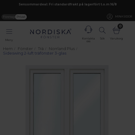
Sensommardeal: Fri standardfrakt på lagerfört t.o.m 16/8
Företag
Privat
MINA SIDOR
0
Kontakta
Sök
Varukorg
Meny
oss
Hem
Fönster
Trä
Norrland Plus
Sideswing 2-luft träfönster 3-glas