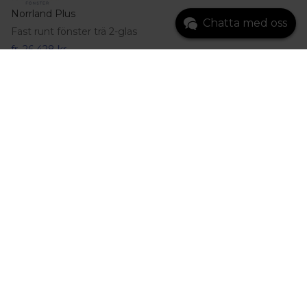
Norrland Plus
Chatta med oss
Fast runt fönster trä 2-glas
fr.
26 428 kr
Gå till produkt