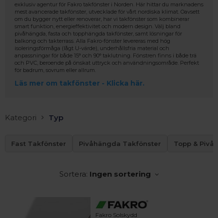
exklusiv agentur för Fakro takfönster i Norden. Här hittar du marknadens
mest avancerade takfönster, utvecklade för vårt nordiska klimat. Oavsett
om du bygger nytt eller renoverar, har vi takfönster som kombinerar
smart funktion, energieffektivitet och modern design. Välj bland
pivåhängda, fasta och topphängda takfönster, samt lösningar för
balkong och takterrass. Alla Fakro-fönster levereras med hög
isoleringsförmåga (lågt U-värde), underhållsfria material och
anpassningar för både 15° och 90° taklutning. Fönstren finns i både trä
och PVC, beroende på önskat uttryck och användningsområde. Perfekt
för badrum, sovrum eller allrum.
Läs mer om takfönster - Klicka här.
Kategori
Typ
Fast Takfönster
Pivåhängda Takfönster
Topp & Pivå
Sortera:
Ingen sortering
 – med fokus på kvalitet, omtanke och djup kompetens.
Fakro Solskydd