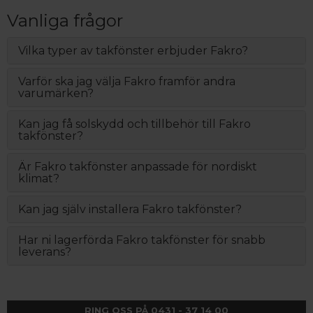
Vanliga frågor
Vilka typer av takfönster erbjuder Fakro?
Varför ska jag välja Fakro framför andra
varumärken?
Kan jag få solskydd och tillbehör till Fakro
takfönster?
Är Fakro takfönster anpassade för nordiskt
klimat?
Kan jag själv installera Fakro takfönster?
Har ni lagerförda Fakro takfönster för snabb
leverans?
RING OSS PÅ 0431 - 37 14 00