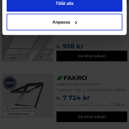
Tillåt alla
Anpassa
Fakro Solskydd
Fakro rullgardin ARP
958 kr
fr.
Gå till produkt
20%
Lagerfört Fakro Premium
Takfönster Topp- & Pivåhängt 2-glas Lagerfört
7 724 kr
fr.
Lägsta pris senaste 30 dagarna:
7 724 kr
SNABB LEVERANS
LAGERRENSNING
Gå till produkt