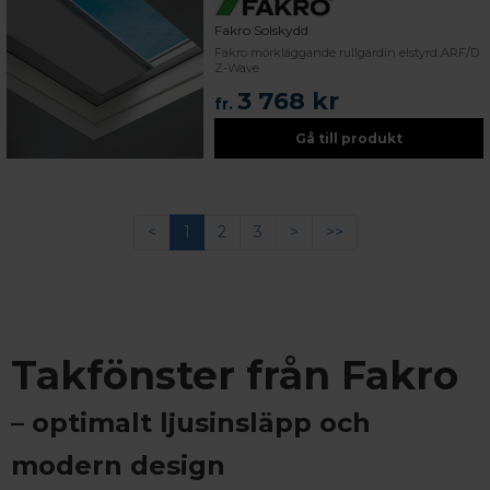
Fakro Solskydd
Fakro mörkläggande rullgardin elstyrd ARF/D
Z-Wave
3 768 kr
fr.
Gå till produkt
<
1
2
3
>
>>
Takfönster från Fakro
– optimalt ljusinsläpp och
modern design