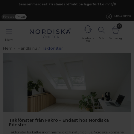
Sensommardeal: Fri standardfrakt på lagerfört t.o.m 16/8
Företag
Privat
MINA SIDOR
0
Kontakta
Sök
Varukorg
Meny
oss
Hem
Handla nu
Takfönster
Takfönster från Fakro – Endast hos Nordiska
Fönster
Takfönster för bättre inomhusmiljö och naturligt ljus. Nordiska Fönster är