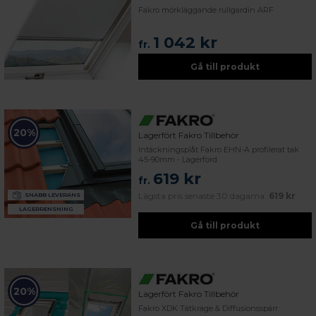
Fakro mörkläggande rullgardin ARF
1 042 kr
fr.
Gå till produkt
20%
Lagerfört Fakro Tillbehör
Intäckningsplåt Fakro EHN-A profilerat tak
45-90mm - Lagerförd
619 kr
fr.
Lägsta pris senaste 30 dagarna:
619 kr
SNABB LEVERANS
LAGERRENSNING
Gå till produkt
20%
Lagerfört Fakro Tillbehör
Fakro XDK Tätkrage & Diffusionsspärr