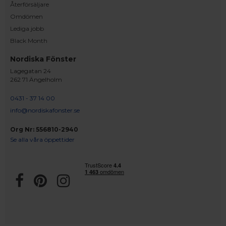
Återförsäljare
Omdömen
Lediga jobb
Black Month
Nordiska Fönster
Lagegatan 24
262 71 Ängelholm
0431 - 37 14 00
info@nordiskafonster.se
Org Nr: 556810-2940
Se alla våra öppettider