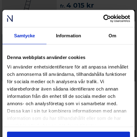
4 015 kr
fr.
Gå till produkt
Samtycke
Information
Om
Tillbehör
Intäckningsplåt Fakro EBN-A klicktak plåt
Denna webbplats använder cookies
1 018 kr
fr.
Vi använder enhetsidentifierare för att anpassa innehållet
och annonserna till användarna, tillhandahålla funktioner
Gå till produkt
för sociala medier och analysera vår trafik. Vi
vidarebefordrar även sådana identifierare och annan
information från din enhet till de sociala medier och
annons- och analysföretag som vi samarbetar med.
Fakro Tidlös
Dessa kan i sin tur kombinera informationen med annan
Takkupol Elstyrt Öppningsbart 2-glas DEC-C
P2
information som du har tillhandahållit eller som de har
20 042 kr
samlat in när du har använt deras tjänster.
fr.
Gå till produkt