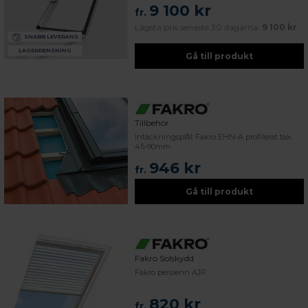
9 100 kr
fr.
Lägsta pris senaste 30 dagarna:
9 100 kr
SNABB LEVERANS
LAGERRENSNING
Gå till produkt
Tillbehör
Intäckningsplåt Fakro EHN-A profilerat tak
45-90mm
946 kr
fr.
Gå till produkt
Fakro Solskydd
Fakro persienn AJP
820 kr
fr.