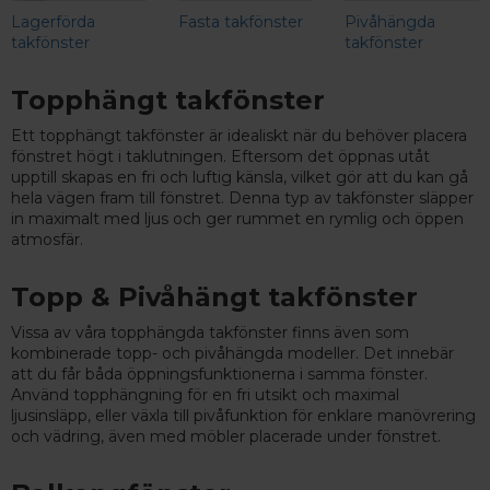
Lagerförda
Fasta takfönster
Pivåhängda
takfönster
takfönster
Topphängt takfönster
Ett topphängt takfönster är idealiskt när du behöver placera
fönstret högt i taklutningen. Eftersom det öppnas utåt
upptill skapas en fri och luftig känsla, vilket gör att du kan gå
hela vägen fram till fönstret. Denna typ av takfönster släpper
in maximalt med ljus och ger rummet en rymlig och öppen
atmosfär.
Topp & Pivåhängt takfönster
Vissa av våra topphängda takfönster finns även som
kombinerade topp- och pivåhängda modeller. Det innebär
att du får båda öppningsfunktionerna i samma fönster.
Använd topphängning för en fri utsikt och maximal
ljusinsläpp, eller växla till pivåfunktion för enklare manövrering
och vädring, även med möbler placerade under fönstret.