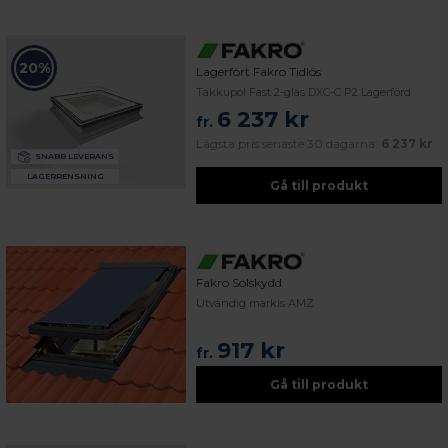
20%
Lagerfört Fakro Tidlös
Takkupol Fast 2-glas DXC-C P2 Lagerförd
6 237 kr
fr.
Lägsta pris senaste 30 dagarna:
6 237 kr
SNABB LEVERANS
LAGERRENSNING
Gå till produkt
Fakro Solskydd
Utvändig markis AMZ
917 kr
fr.
Gå till produkt