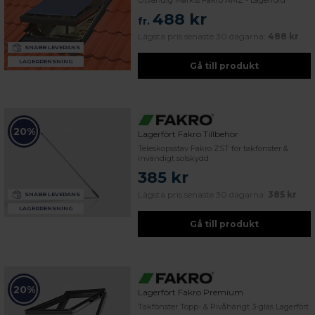
Utvändig Markis Fakro AMZ - Lagerförd
488 kr
fr.
Lägsta pris senaste 30 dagarna:
488 kr
SNABB LEVERANS
LAGERRENSNING
Gå till produkt
20%
Lagerfört Fakro Tillbehör
Teleskopsstav Fakro ZST för takfönster &
invändigt solskydd
385 kr
Lägsta pris senaste 30 dagarna:
385 kr
SNABB LEVERANS
LAGERRENSNING
Gå till produkt
20%
Lagerfört Fakro Premium
Takfönster Topp- & Pivåhängt 3-glas Lagerfört