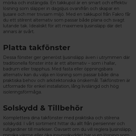
mörka och instängda. En takkupol är en smart och effektiv
lösning som släpper in dagsljus ovanifrån och skapar en
ljusare och mer trivsam miljö. Med en takkupol från Fakro får
du ett stilrent alternativ som passar både plana och svagt
lutande tak. Idealiskt för att maximera ljusinsläpp där det
annars är svårt.
Platta takfönster
Dessa fönster ger generöst ljusinsläpp även i utrymmen där
traditionella fönster inte är ett alternativ – som i hallar,
badrum eller trapphus. Med fasta eller öppningsbara
alternativ kan du välja en lösning som passar både dina
praktiska behov och arkitektoniska önskemål. Takfönstren är
utformade för enkel installation, lång livslängd och hög
isoleringsförmåga.
Solskydd & Tillbehör
Komplettera dina takfönster med praktiska och stilrena
solskydd. I vårt sortiment hittar du allt från persienner och
rullgardiner till markiser. Oavsett om du vill reglera ljusinsläpp,
minska värme eller öka insynsskyddet har vi en lösning som