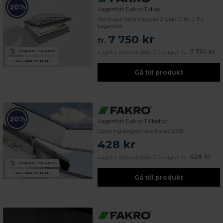
20%
Lagerfört Fakro Tidlös
Takkupol Öppningsbar 2-glas DMC-C P2
Lagerförd
7 750 kr
fr.
Lägsta pris senaste 30 dagarna:
7 750 kr
SNABB LEVERANS
LAGERRENSNING
Gå till produkt
20%
Lagerfört Fakro Tillbehör
Öppningsbegränsare Fakro ZBB
428 kr
Lägsta pris senaste 30 dagarna:
428 kr
SNABB LEVERANS
LAGERRENSNING
Gå till produkt