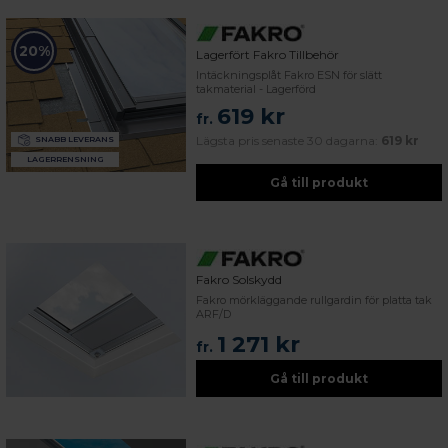
20%
Lagerfört Fakro Tillbehör
Intäckningsplåt Fakro ESN för slätt
takmaterial - Lagerförd
619 kr
fr.
Lägsta pris senaste 30 dagarna:
619 kr
SNABB LEVERANS
LAGERRENSNING
Gå till produkt
Fakro Solskydd
Fakro mörkläggande rullgardin för platta tak
ARF/D
1 271 kr
fr.
Gå till produkt