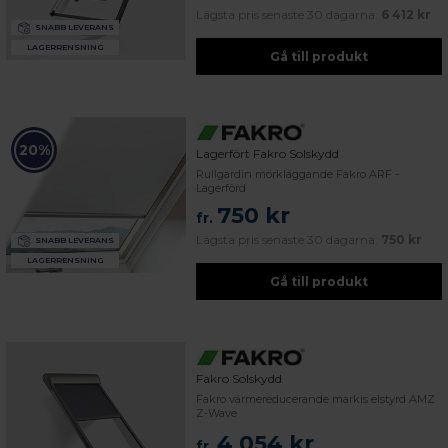
Lägsta pris senaste 30 dagarna:
6 412 kr
SNABB LEVERANS
LAGERRENSNING
Gå till produkt
20%
Lagerfört Fakro Solskydd
Rullgardin mörkläggande Fakro ARF -
Lagerförd
750 kr
fr.
Lägsta pris senaste 30 dagarna:
750 kr
SNABB LEVERANS
LAGERRENSNING
Gå till produkt
Fakro Solskydd
Fakro värmereducerande markis elstyrd AMZ
Z-Wave
4 054 kr
fr.