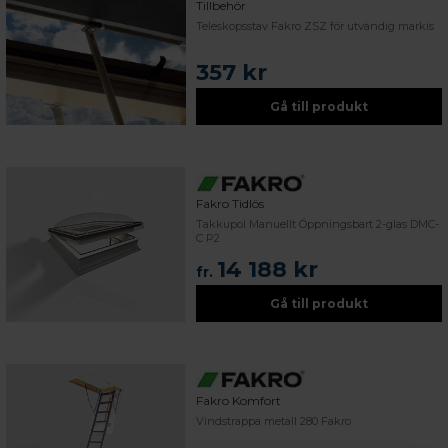
Tillbehör
Teleskopsstav Fakro ZSZ för utvändig markis
357 kr
Gå till produkt
Fakro Tidlös
Takkupol Manuellt Öppningsbart 2-glas DMC-
C P2
14 188 kr
fr.
Gå till produkt
Fakro Komfort
Vindstrappa metall 280 Fakro