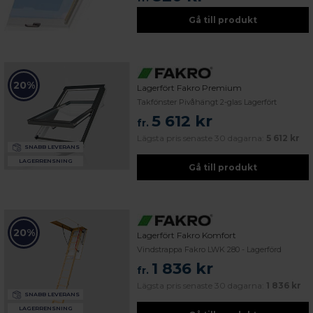
Gå till produkt
20%
Lagerfört Fakro Premium
Takfönster Pivåhängt 2-glas Lagerfört
5 612 kr
fr.
Lägsta pris senaste 30 dagarna:
5 612 kr
SNABB LEVERANS
LAGERRENSNING
Gå till produkt
20%
Lagerfört Fakro Komfort
Vindstrappa Fakro LWK 280 - Lagerförd
1 836 kr
fr.
Lägsta pris senaste 30 dagarna:
1 836 kr
SNABB LEVERANS
LAGERRENSNING