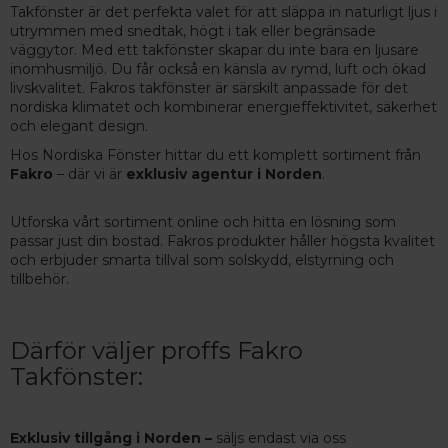
Takfönster är det perfekta valet för att släppa in naturligt ljus i
utrymmen med snedtak, högt i tak eller begränsade
väggytor. Med ett takfönster skapar du inte bara en ljusare
inomhusmiljö. Du får också en känsla av rymd, luft och ökad
livskvalitet. Fakros takfönster är särskilt anpassade för det
nordiska klimatet och kombinerar energieffektivitet, säkerhet
och elegant design.
Hos Nordiska Fönster hittar du ett komplett sortiment från
Fakro
– där vi är
exklusiv agentur i Norden
.
Utforska vårt sortiment online och hitta en lösning som
passar just din bostad. Fakros produkter håller högsta kvalitet
och erbjuder smarta tillval som solskydd, elstyrning och
tillbehör.
Därför väljer proffs Fakro
Takfönster:
Exklusiv tillgång i Norden –
säljs endast via oss