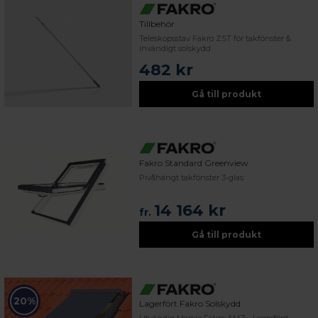
Tillbehör
Teleskopsstav Fakro ZST för takfönster &
invändigt solskydd
482 kr
Gå till produkt
Fakro Standard Greenview
Pivåhängt takfönster 3-glas
14 164 kr
fr.
Gå till produkt
20%
Lagerfört Fakro Solskydd