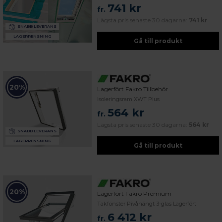
741 kr
fr.
Lägsta pris senaste 30 dagarna:
741 kr
SNABB LEVERANS
LAGERRENSNING
Gå till produkt
20%
Lagerfört Fakro Tillbehör
Isoleringsram XWT Plus
564 kr
fr.
Lägsta pris senaste 30 dagarna:
564 kr
SNABB LEVERANS
LAGERRENSNING
Gå till produkt
20%
Lagerfört Fakro Premium
Takfönster Pivåhängt 3-glas Lagerfört
6 412 kr
fr.