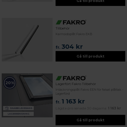
Gå till produkt
Tillbehör
Karmsidoplåt Fakro EKB
304 kr
fr.
Gå till produkt
20%
Lagerfört Fakro Tillbehör
Intäckningsplåt Fakro EEN för falsat plåttak -
Lagerförd
1 163 kr
fr.
Lägsta pris senaste 30 dagarna:
1 163 kr
SNABB LEVERANS
LAGERRENSNING
Gå till produkt