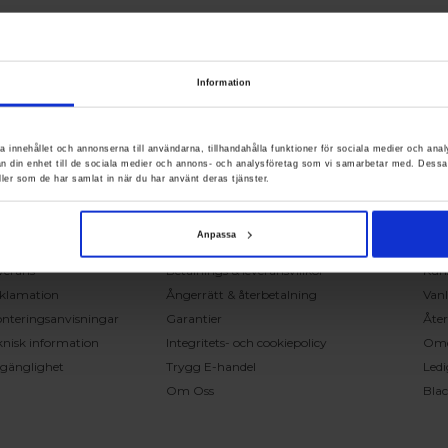
Information
RING OSS PÅ 0431 - 37 14 00
a innehållet och annonserna till användarna, tillhandahålla funktioner för sociala medier och anal
rån din enhet till de sociala medier och annons- och analysföretag som vi samarbetar med. Dessa
ller som de har samlat in när du har använt deras tjänster.
undservice
Handla på Nordiska Fönster
Sn
ntakta oss
Köpvillkor
Mont
Anpassa
ställning och offert
Om ditt köp
Insp
verans
Betalnings & leveransvillkor
Kun
klamation
Ångerrätt & återbetalning
Vanl
nteringsanvisningar
Garantier
Åter
knisk information
Integritets- och cookiepolicy
Om
llgänglighet
Trygg E-handel
Ledi
Om Oss
Bla