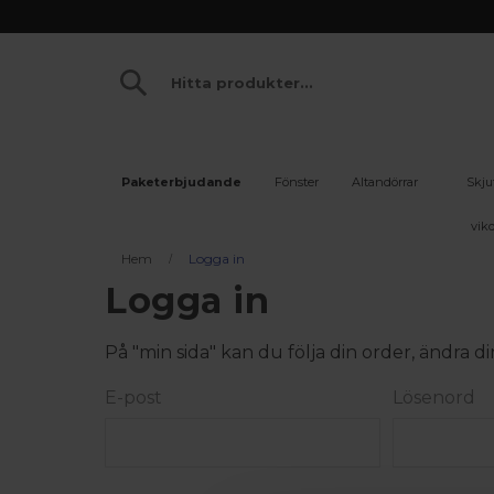
Paketerbjudande
Fönster
Altandörrar
Skju
vikd
Hem
Logga in
Logga in
På "min sida" kan du följa din order, ändra
E-post
Lösenord