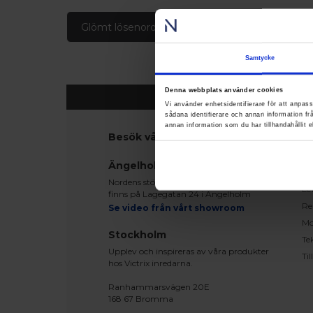
Glömt lösenord
Skapa konto
Samtycke
Denna webbplats använder cookies
Vi använder enhetsidentifierare för att anpass
sådana identifierare och annan information f
annan information som du har tillhandahållit e
Besök våra utställningar
K
Ko
Ängelholm
Be
Nordens största fönsterutställning
Le
finns på Lagegatan 24 i Ängelholm
Re
Se video från vårt showroom
Mo
Stockholm
Te
Upplev och inspireras av våra produkter
Ti
hos Victrix inredarna.
Ranhammarsvägen 20E
168 67 Bromma