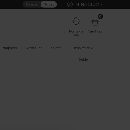
MINA SIDOR
Företag
Privat
0
Kontakta
Varukorg
oss
ustikpanel
Glasräcken
Outlet
Inspiration &
Guider