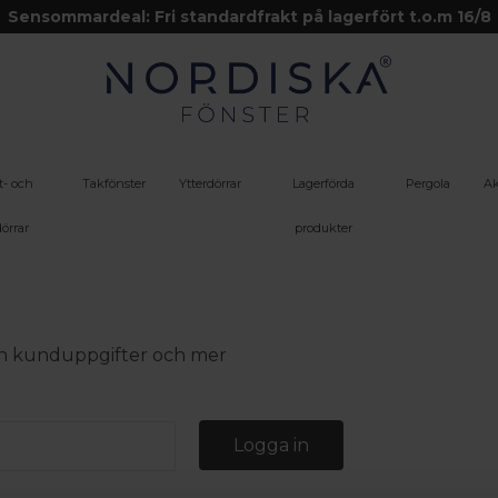
Sensommardeal: Fri standardfrakt på lagerfört t.o.m 16/8
t- och
Takfönster
Ytterdörrar
Lagerförda
Pergola
Ak
örrar
produkter
 din kunduppgifter och mer
Logga in