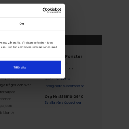
Om
ysera vår trafik. Vi vidarebefordrar även
 kan i sin tur kombinera informationen med
abblänkar
Nordiska Fönster
Lagegatan 24
erat och klart
262 71 Ängelholm
Tillåt alla
iration
skapsbanken
0431 - 37 14 00
iga frågor och svar
info@nordiskafonster.se
försäljare
Org Nr: 556810-2940
dömen
Se alla våra öppettider
ga jobb
ck Month