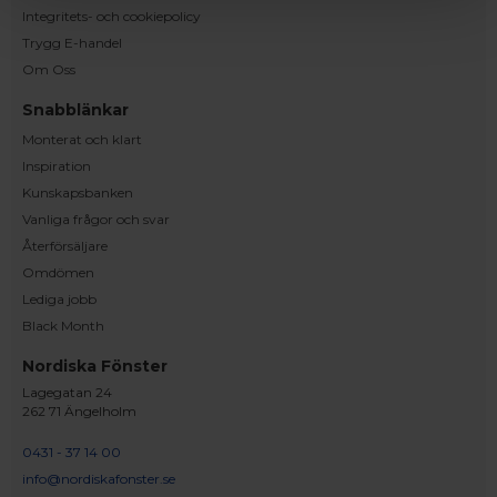
Integritets- och cookiepolicy
Trygg E-handel
Om Oss
Snabblänkar
Monterat och klart
Inspiration
Kunskapsbanken
Vanliga frågor och svar
Återförsäljare
Omdömen
Lediga jobb
Black Month
Nordiska Fönster
Lagegatan 24
262 71 Ängelholm
0431 - 37 14 00
info@nordiskafonster.se