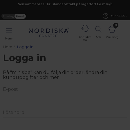
Sensommardeal: Fri standardfrakt på lagerfört t.o.m 16/8
Företag
Privat
MINA SIDOR
0
Kontakta
Sök
Varukorg
Meny
oss
Hem
Logga in
Logga in
På "min sida" kan du följa din order, ändra din
kunduppgifter och mer
E-post
Lösenord