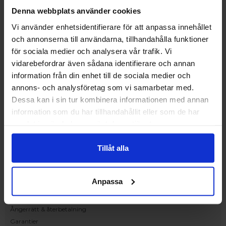
Upplev och inspireras av våra produkter
Denna webbplats använder cookies
hos Victrix inredarna.
Vi använder enhetsidentifierare för att anpassa innehållet
Ranhammarsvägen 20E
och annonserna till användarna, tillhandahålla funktioner
168 67 Bromma
för sociala medier och analysera vår trafik. Vi
Kundservice
vidarebefordrar även sådana identifierare och annan
Kontakta oss
information från din enhet till de sociala medier och
Beställning och offert
annons- och analysföretag som vi samarbetar med.
Leverans
Dessa kan i sin tur kombinera informationen med annan
Reklamation
information som du har tillhandahållit eller som de har
Monteringsanvisningar
samlat in när du har använt deras tjänster.
Teknisk information
Tillgänglighet
Tillåt alla
Handla på Nordiska Fönster
Köpvillkor
Anpassa
Om ditt köp
Betalnings & leveransvillkor
Ångerrätt & återbetalning
Garantier