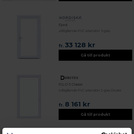
Fjord
utåtgående PVC altandörr 3-glas
33 128 kr
fr.
Gå till produkt
IGLO 5 Classic
Inåtgående PVC altandörr 2-glas Drutex
8 161 kr
fr.
Gå till produkt