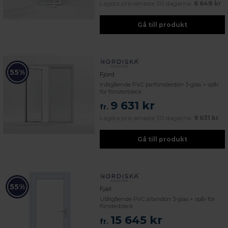
Lägsta pris senaste 30 dagarna:
6 648 kr
Gå till produkt
55%
Fjord
Inåtgående PVC parfönsterdörr 3-glas + spår
för fönsterbleck
9 631 kr
fr.
Lägsta pris senaste 30 dagarna:
9 631 kr
Gå till produkt
55%
Fjäll
Utåtgående PVC altandörr 3-glas + spår för
fönsterbleck
15 645 kr
fr.