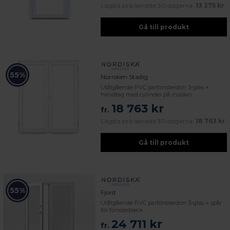
Lägsta pris senaste 30 dagarna:
13 275 kr
Gå till produkt
55%
Norrsken Stadig
Utåtgående PVC parfönsterdörr 3-glas +
handtag med cylinder på insidan
18 763 kr
fr.
Lägsta pris senaste 30 dagarna:
18 763 kr
Gå till produkt
55%
Fjord
Utåtgående PVC parfönsterdörr 3-glas + spår
för fönsterbleck
24 711 kr
fr.