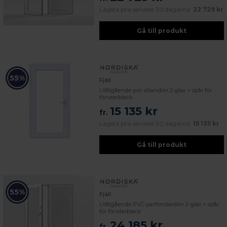
Lägsta pris senaste 30 dagarna:
22 729 kr
Gå till produkt
55%
Fjäll
Utåtgående pvc altandörr 2-glas + spår för
fönsterbleck
15 135 kr
fr.
Lägsta pris senaste 30 dagarna:
15 135 kr
Gå till produkt
55%
Fjäll
Utåtgående PVC parfönsterdörr 2-glas + spår
för fönsterbleck
24 185 kr
fr.