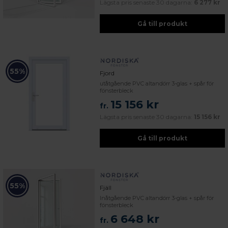
Lägsta pris senaste 30 dagarna:
6 277 kr
Gå till produkt
55%
Fjord
utåtgående PVC altandörr 3-glas + spår för
fönsterbleck
15 156 kr
fr.
Lägsta pris senaste 30 dagarna:
15 156 kr
Gå till produkt
55%
Fjäll
Inåtgående PVC altandörr 3-glas + spår för
fönsterbleck
6 648 kr
fr.