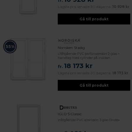
fr.
Lägsta pris senaste 30 dagarna:
10 928 kr
Gå till produkt
55%
Norrsken Stadig
Utåtgående PVC parfönsterdörr 2-glas +
handtag med cylinder på insidan
18 173 kr
fr.
Lägsta pris senaste 30 dagarna:
18 173 kr
Gå till produkt
IGLO 5 Classic
Inåtgående PVC altandörr 3-glas Drutex