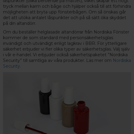
låspunkter (olika beroende på måttet), vilket skapar ett högt
tryck mellan karm och båge och hjälper också till att förhindra
möjligheten att bryta upp fönsterbågen. Om så önskas går
det att utöka antalet låspunkter och på så sätt öka skyddet
på din altandörr.
Om du beställer helglasade altandörrar från Nordiska Fönster
kommer de som standard med personsäkerhetsglas
invändigt och utvändigt enligt lagkrav i BBR. För ytterligare
säkerhet erbjuder vi fler olika typer av säkerhetsglas. Välj själv
i vår e-handel. Vi erbjuder också säkerhetspaketet ”Nordiska
Security” till samtliga av våra produkter. Läs mer om
Nordiska
Security.