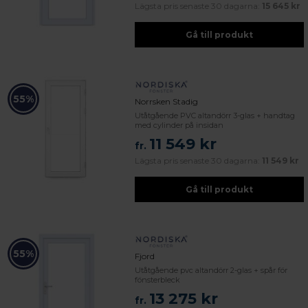
Lägsta pris senaste 30 dagarna:
15 645 kr
Gå till produkt
55%
Norrsken Stadig
Utåtgående PVC altandörr 3-glas + handtag
med cylinder på insidan
11 549 kr
fr.
Lägsta pris senaste 30 dagarna:
11 549 kr
Gå till produkt
55%
Fjord
Utåtgående pvc altandörr 2-glas + spår för
fönsterbleck
13 275 kr
fr.