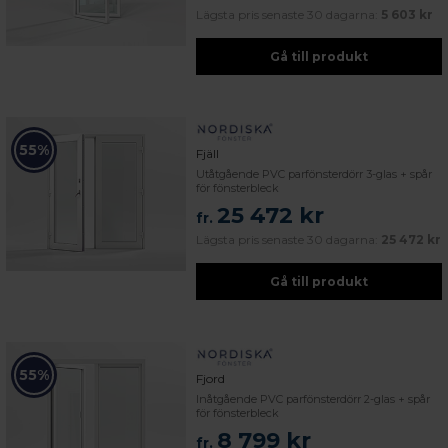
Lägsta pris senaste 30 dagarna:
5 603 kr
Gå till produkt
55%
Fjäll
Utåtgående PVC parfönsterdörr 3-glas + spår
för fönsterbleck
25 472 kr
fr.
Lägsta pris senaste 30 dagarna:
25 472 kr
Gå till produkt
55%
Fjord
Inåtgående PVC parfönsterdörr 2-glas + spår
för fönsterbleck
8 799 kr
fr.