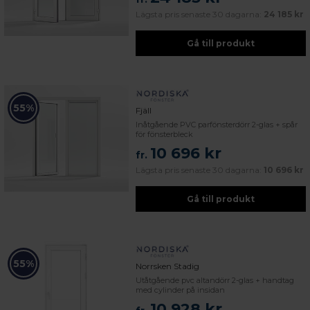
Lägsta pris senaste 30 dagarna:
24 185 kr
Gå till produkt
55%
Fjäll
Inåtgående PVC parfönsterdörr 2-glas + spår
för fönsterbleck
10 696 kr
fr.
Lägsta pris senaste 30 dagarna:
10 696 kr
Gå till produkt
55%
Norrsken Stadig
Utåtgående pvc altandörr 2-glas + handtag
med cylinder på insidan
10 928 kr