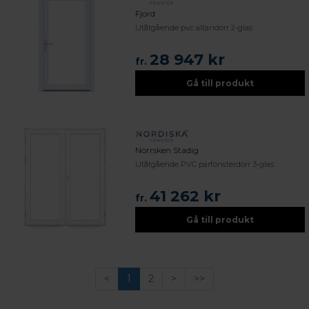
Fjord
Utåtgående pvc altandörr 2-glas
28 947 kr
fr.
Gå till produkt
Norrsken Stadig
Utåtgående PVC parfönsterdörr 3-glas
41 262 kr
fr.
Gå till produkt
<
1
2
>
>>