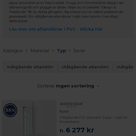
egna varumärke är av hög kvalitet. Snygg och minimalistisk design där
dräneringshål och pluggar är dolda. Väljer du till paketet "Design &
Prestanda" får du dolda gångjärn, låg tröskel och en bättre presterande
glaskassett. För utåtgående altandörrar ingår även broms i handtag i
detta paket.
Läs mer om altandörrar i PVC - Klicka här
Kategori
Material
Typ
Serie
Inåtgående altandörr
Utåtgående altandörr
Inåtgåe
Sortera:
Ingen sortering
55%
Fjord
Inåtgående PVC altandörr 3-glas + spår för
fönsterbleck
6 277 kr
 – med fokus på kvalitet, omtanke och djup kompetens.
fr.