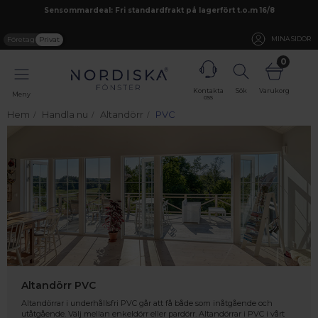
Sensommardeal: Fri standardfrakt på lagerfört t.o.m 16/8
Företag
Privat
MINA SIDOR
0
Kontakta
Sök
Varukorg
Meny
oss
Hem
Handla nu
Altandörr
PVC
Altandörr PVC
Altandörrar i underhållsfri PVC går att få både som inåtgående och
utåtgående. Välj mellan enkeldörr eller pardörr. Altandörrar i PVC i vårt