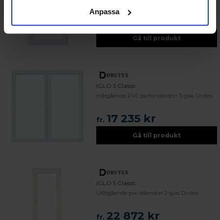
Anpassa
34 214 kr
fr.
Gå till produkt
IGLO 5 Classic
Inåtgående PVC parfönsterdörr 3-glas Drutex
17 235 kr
fr.
Gå till produkt
IGLO 5 Classic
Utåtgående pvc altandörr 2-glas Drutex
22 872 kr
fr.