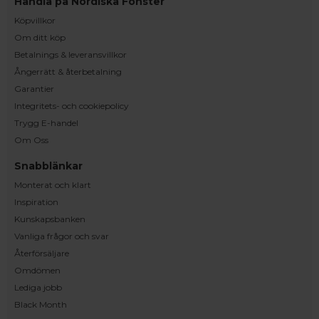
Handla på Nordiska Fönster
Köpvillkor
Om ditt köp
Betalnings & leveransvillkor
Ångerrätt & återbetalning
Garantier
Integritets- och cookiepolicy
Trygg E-handel
Om Oss
Snabblänkar
Monterat och klart
Inspiration
Kunskapsbanken
Vanliga frågor och svar
Återförsäljare
Omdömen
Lediga jobb
Black Month