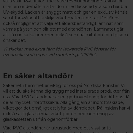
välja valfri RAL-kulör. Tack vare revolutionerande teknik får
man en underhållsfri altandörr med lackerad yta som har bra
UV-skydd. Lacken är snyggt matt och ger en exklusiv känsla
samt försvårar att urskilja vilket material det är. Det finns
också möjlighet att välja ett åldersbeständigt laminat som
värms på ytan och blir ett med altandörren. Laminatet går
att få i unika kulörer men också som träimitation för dig som
önskar det.
Vi skickar med extra färg för lackerade PVC fönster för
eventuella små repor vid monteringstillfället.
En säker altandörr
Säkerhet i hemmet är viktig för oss på Nordiska Fönster. Vi
vill att du ska känna dig trygg med installerade produkter från
oss. Våra PVC altandörrar är en god investering för ditt hus då
de är mycket inbrottssäkra. Alla gångjärn är inbrottsäkrade,
vilket gör det omöjligt att lyfta av dörrbladet. På insidan har vi
också satt glaslisterna, vilket gör en nedmontering av
glaskassetten utifrån ogenomförbar.
Våra PVC altandörrar är utrustade med ett visst antal