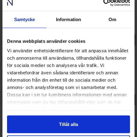
Fjäll
Inåtgående PVC altandörr 3-glas
Samtycke
Information
Om
14 221 kr
fr.
Gå till produkt
Denna webbplats använder cookies
Vi använder enhetsidentifierare för att anpassa innehållet
och annonserna till användarna, tillhandahålla funktioner
för sociala medier och analysera vår trafik. Vi
Fjord
vidarebefordrar även sådana identifierare och annan
Inåtgående PVC parfönsterdörr 3-glas
information från din enhet till de sociala medier och
annons- och analysföretag som vi samarbetar med.
20 850 kr
fr.
Dessa kan i sin tur kombinera informationen med annan
Gå till produkt
information som du har tillhandahållit eller som de har
samlat in när du har använt deras tjänster.
Tillåt alla
Fjäll
utåtgående PVC altandörr 3-glas