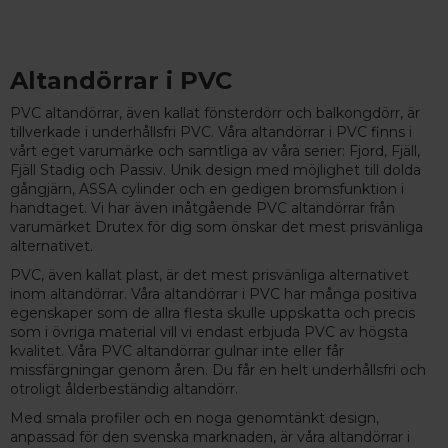
Altandörrar i PVC
PVC altandörrar, även kallat fönsterdörr och balkongdörr, är
tillverkade i underhållsfri PVC. Våra altandörrar i PVC finns i
vårt eget varumärke och samtliga av våra serier: Fjord, Fjäll,
Fjäll Stadig och Passiv. Unik design med möjlighet till dolda
gångjärn, ASSA cylinder och en gedigen bromsfunktion i
handtaget. Vi har även inåtgående PVC altandörrar från
varumärket Drutex för dig som önskar det mest prisvänliga
alternativet.
PVC, även kallat plast, är det mest prisvänliga alternativet
inom altandörrar. Våra altandörrar i PVC har många positiva
egenskaper som de allra flesta skulle uppskatta och precis
som i övriga material vill vi endast erbjuda PVC av högsta
kvalitet. Våra PVC altandörrar gulnar inte eller får
missfärgningar genom åren. Du får en helt underhållsfri och
otroligt ålderbeständig altandörr.
Med smala profiler och en noga genomtänkt design,
anpassad för den svenska marknaden, är våra altandörrar i