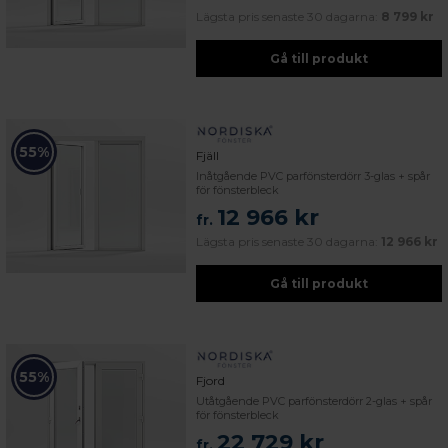
Lägsta pris senaste 30 dagarna:
8 799 kr
Gå till produkt
55%
Fjäll
Inåtgående PVC parfönsterdörr 3-glas + spår
för fönsterbleck
12 966 kr
fr.
Lägsta pris senaste 30 dagarna:
12 966 kr
Gå till produkt
55%
Fjord
Utåtgående PVC parfönsterdörr 2-glas + spår
för fönsterbleck
22 729 kr
fr.