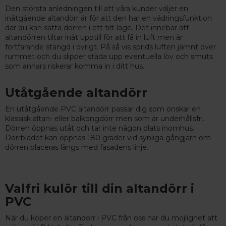
Den största anledningen till att våra kunder väljer en
inåtgående altandörr är för att den har en vädringsfunktion
där du kan sätta dörren i ett tilt-läge. Det innebär att
altandörren tiltar inåt upptill för att få in luft men är
fortfarande stängd i övrigt. På så vis sprids luften jämnt över
rummet och du slipper städa upp eventuella löv och smuts
som annars riskerar komma in i ditt hus.
Utåtgående altandörr
En utåtgående PVC altandörr passar dig som önskar en
klassisk altan- eller balkongdörr men som är underhållsfri.
Dörren öppnas utåt och tar inte någon plats inomhus.
Dörrbladet kan öppnas 180 grader vid synliga gångjärn om
dörren placeras längs med fasadens linje.
Valfri kulör till din altandörr i
PVC
När du köper en altandörr i PVC från oss har du möjlighet att