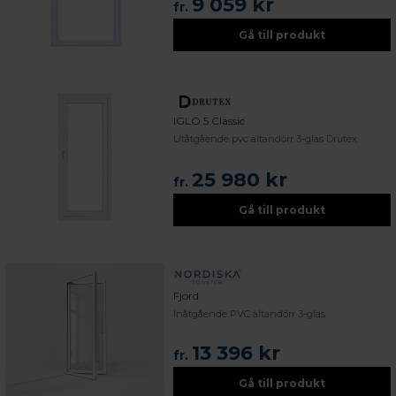
9 059 kr
fr.
Gå till produkt
IGLO 5 Classic
Utåtgående pvc altandörr 3-glas Drutex
25 980 kr
fr.
Gå till produkt
Fjord
Inåtgående PVC altandörr 3-glas
13 396 kr
fr.
Gå till produkt