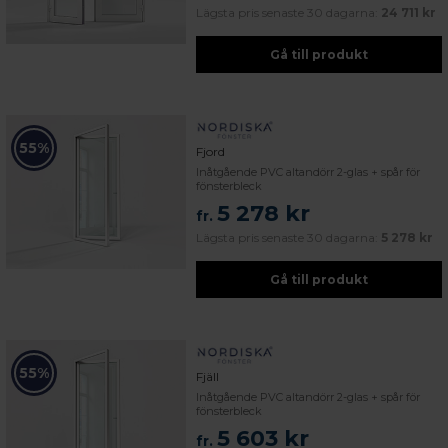
Lägsta pris senaste 30 dagarna:
24 711 kr
Gå till produkt
55%
Fjord
Inåtgående PVC altandörr 2-glas + spår för
fönsterbleck
5 278 kr
fr.
Lägsta pris senaste 30 dagarna:
5 278 kr
Gå till produkt
55%
Fjäll
Inåtgående PVC altandörr 2-glas + spår för
fönsterbleck
5 603 kr
fr.